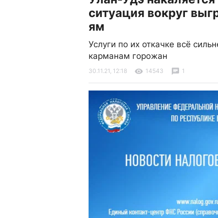
ситуация вокруг выг
ям
Услуги по их откачке всё сильн
карманам горожан
30.11.21, 12:18
14543
1