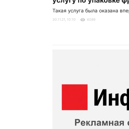
услугу по упаковке 
Такая услуга была оказана вп
30.11.21, 10:10
4089