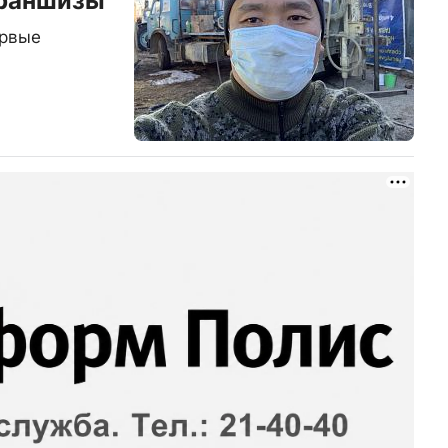
франшизы
ервые