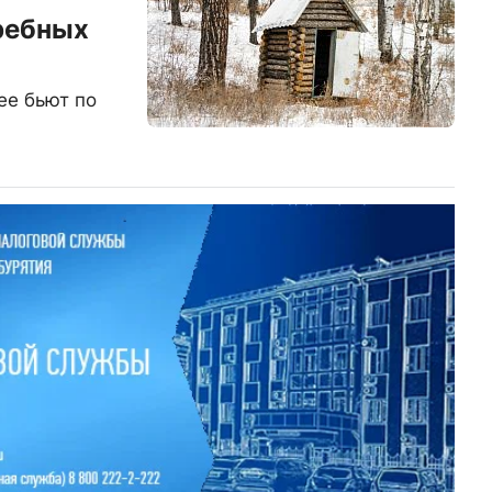
ребных
ее бьют по