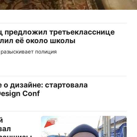
ц предложил третьекласснице
улил её около школы
 разыскивает полиция
 о дизайне: стартовала
esign Conf
й
зал