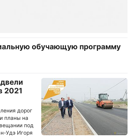
циальную обучающую программу
одвели
в 2021
вления дорог
 и планы на
овещании под
ан-Удэ Игоря