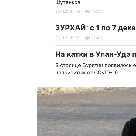
Шутенков
30.11.21, 10:06
1920
ЗУРХАЙ: с 1 по 7 дек
30.11.21, 10:02
12402
На катки в Улан-Удэ 
В столице Бурятии появилось 
непривитых от COVID-19