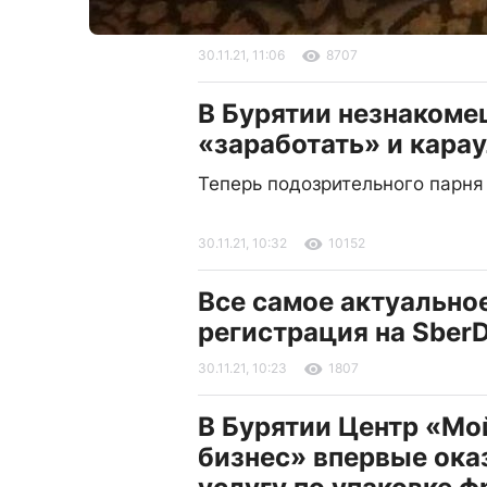
30.11.21, 11:06
8707
В Бурятии незнакоме
«заработать» и кара
Теперь подозрительного парня
30.11.21, 10:32
10152
Все самое актуальное
регистрация на SberD
30.11.21, 10:23
1807
В Бурятии Центр «Мо
бизнес» впервые ока