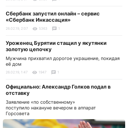
Сбербанк запустил онлайн – сервис
«Сбербанк Инкассация»
26.02.19, 2:07
5363
1
Уроженец Бурятии стащил у якутянки
золотую цепочку
Мужчина прихватил дорогое украшение, покидая
её дом
26.02.19, 1:47
1947
1
Официально: Александр Голков подал в
отставку
Заявление «по собственному»
поступило накануне вечером в аппарат
Горсовета