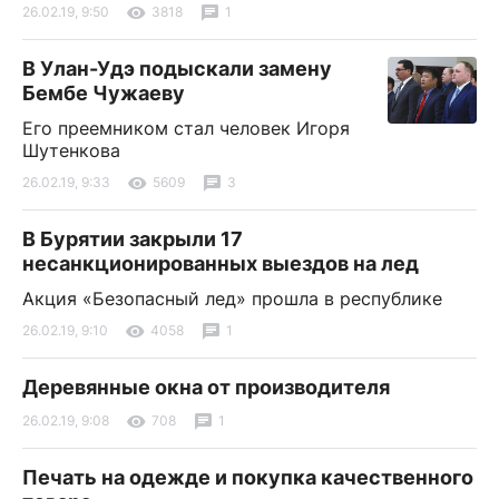
26.02.19, 9:50
3818
1
В Улан-Удэ подыскали замену
Бембе Чужаеву
Его преемником стал человек Игоря
Шутенкова
26.02.19, 9:33
5609
3
В Бурятии закрыли 17
несанкционированных выездов на лед
Акция «Безопасный лед» прошла в республике
26.02.19, 9:10
4058
1
Деревянные окна от производителя
26.02.19, 9:08
708
1
Печать на одежде и покупка качественного