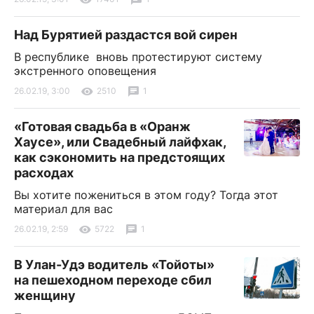
Над Бурятией раздастся вой сирен
В республике вновь протестируют систему
экстренного оповещения
26.02.19, 3:00
2510
1
«Готовая свадьба в «Оранж
Хаусе», или Свадебный лайфхак,
как сэкономить на предстоящих
расходах
Вы хотите пожениться в этом году? Тогда этот
материал для вас
26.02.19, 2:59
5722
1
В Улан-Удэ водитель «Тойоты»
на пешеходном переходе сбил
женщину