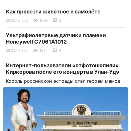
Как провезти животное в самолёте
26.02.19, 8:58
1093
2
Ультрафиолетовые датчики пламени
Honeywell C7061A1012
26.02.19, 8:57
1354
6
Интернет-пользователи «отфотошопили»
Киркорова после его концерта в Улан-Удэ
Король российской эстрады стал героем мемов