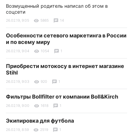
Возмущенный родитель написал об этом в
соцсети
26.02.19, 9:05
5865
14
Особенности сетевого маркетинга в России
и по всему миру
26.02.19, 9:04
1054
1
Приобрести мотокосу в интернет магазине
Stihl
26.02.19, 9:03
920
1
Фильтры Bollfilter от компании Boll&Kirch
26.02.19, 9:00
1618
1
Экипировка для футбола
26.02.19, 8:59
2519
1