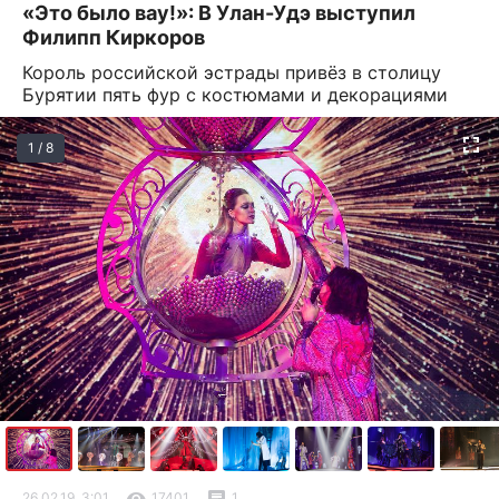
«Это было вау!»: В Улан-Удэ выступил
Филипп Киркоров
Король российской эстрады привёз в столицу
Бурятии пять фур с костюмами и декорациями
1 / 8
26.02.19, 3:01
17401
1