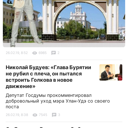
26.02.19, 8:52
6985
2
Николай Будуев: «Глава Бурятии
не рубил с плеча, он пытался
встроить Голкова в новое
движение»
Депутат Госдумы прокомментировал
добровольный уход мэра Улан-Удэ со своего
поста
26.02.19, 8:38
7545
3