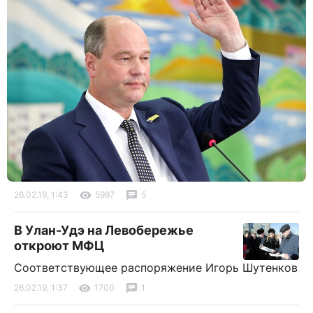
26.02.19, 1:43
5997
5
В Улан-Удэ на Левобережье
откроют МФЦ
Соответствующее распоряжение Игорь Шутенков
26.02.19, 1:37
1700
1