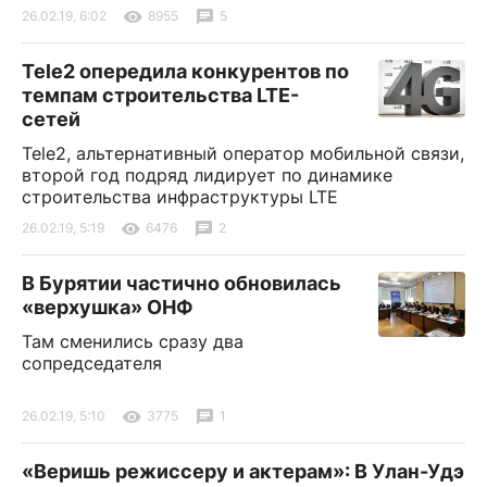
26.02.19, 6:02
8955
5
Tele2 опередила конкурентов по
темпам строительства LTE-
сетей
Tele2, альтернативный оператор мобильной связи,
второй год подряд лидирует по динамике
строительства инфраструктуры LTE
26.02.19, 5:19
6476
2
В Бурятии частично обновилась
«верхушка» ОНФ
Там сменились сразу два
сопредседателя
26.02.19, 5:10
3775
1
«Веришь режиссеру и актерам»: В Улан-Удэ