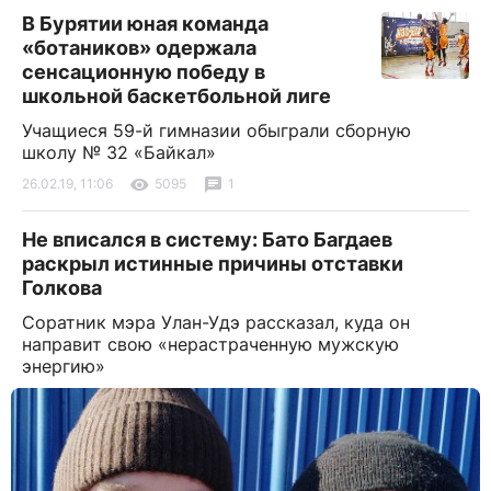
В Бурятии юная команда
«ботаников» одержала
сенсационную победу в
школьной баскетбольной лиге
Учащиеся 59-й гимназии обыграли сборную
школу № 32 «Байкал»
26.02.19, 11:06
5095
1
Не вписался в систему: Бато Багдаев
раскрыл истинные причины отставки
Голкова
Соратник мэра Улан-Удэ рассказал, куда он
направит свою «нерастраченную мужскую
энергию»