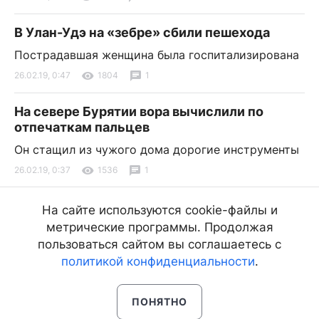
В Улан-Удэ на «зебре» сбили пешехода
Пострадавшая женщина была госпитализирована
26.02.19, 0:47
1804
1
На севере Бурятии вора вычислили по
отпечаткам пальцев
Он стащил из чужого дома дорогие инструменты
26.02.19, 0:37
1536
1
В Бурятии ещё больше потеплеет
На сайте используются cookie-файлы и
метрические программы. Продолжая
В некоторых районах республики воздух
прогреется до +3 градусов
пользоваться сайтом вы соглашаетесь с
политикой конфиденциальности
.
26.02.19, 0:11
1674
1
ПОНЯТНО