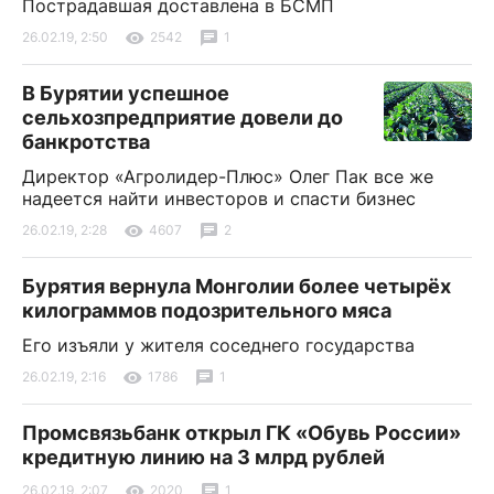
Пострадавшая доставлена в БСМП
26.02.19, 2:50
2542
1
В Бурятии успешное
сельхозпредприятие довели до
банкротства
Директор «Агролидер-Плюс» Олег Пак все же
надеется найти инвесторов и спасти бизнес
26.02.19, 2:28
4607
2
Бурятия вернула Монголии более четырёх
килограммов подозрительного мяса
Его изъяли у жителя соседнего государства
26.02.19, 2:16
1786
1
Промсвязьбанк открыл ГК «Обувь России»
кредитную линию на 3 млрд рублей
26.02.19, 2:07
2020
1