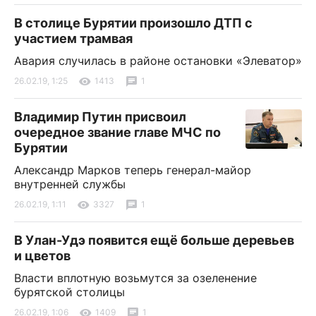
В столице Бурятии произошло ДТП с
участием трамвая
Авария случилась в районе остановки «Элеватор»
26.02.19, 1:25
1413
1
Владимир Путин присвоил
очередное звание главе МЧС по
Бурятии
Александр Марков теперь генерал-майор
внутренней службы
26.02.19, 1:11
3327
1
В Улан-Удэ появится ещё больше деревьев
и цветов
Власти вплотную возьмутся за озеленение
бурятской столицы
26.02.19, 1:06
1409
1