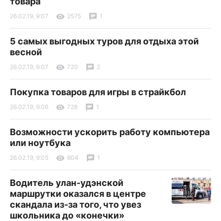
товара
26.02.19, 9:07
2575
1
5 самых выгодных туров для отдыха этой
весной
26.02.19, 9:07
720
2
Покупка товаров для игры в страйкбол
26.02.19, 9:06
728
1
Возможности ускорить работу компьютера
или ноутбука
26.02.19, 9:05
804
1
Водитель улан-удэнской
маршрутки оказался в центре
скандала из-за того, что увез
школьника до «конечки»