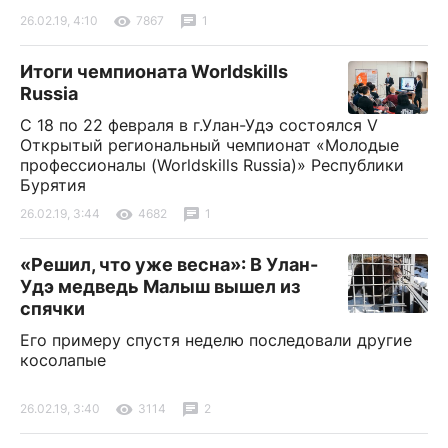
26.02.19, 4:10
7867
1
Итоги чемпионата Worldskills
Russia
С 18 по 22 февраля в г.Улан-Удэ состоялся V
Открытый региональный чемпионат «Молодые
профессионалы (Worldskills Russia)» Республики
Бурятия
26.02.19, 3:44
4682
1
«Решил, что уже весна»: В Улан-
Удэ медведь Малыш вышел из
спячки
Его примеру спустя неделю последовали другие
косолапые
26.02.19, 3:40
3114
2