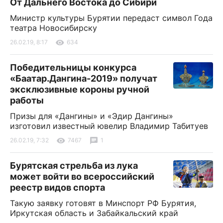
От Дальнего Востока до Сибири
Министр культуры Бурятии передаст символ Года
театра Новосибирску
26.02.19, 8:17
634
Победительницы конкурса
«Баатар.Дангина-2019» получат
эксклюзивные короны ручной
работы
Призы для «Дангины» и «Эдир Дангины»
изготовил известный ювелир Владимир Табитуев
26.02.19, 7:32
7467
1
Бурятская стрельба из лука
может войти во всероссийский
реестр видов спорта
Такую заявку готовят в Минспорт РФ Бурятия,
Иркутская область и Забайкальский край