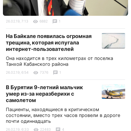
26.02.19, 7:13
6882
1
На Байкале появилась огромная
трещина, которая испугала
интернет-пользователей
Она находится в трех километрах от поселка
Танхой Кабанского района
26.02.19, 6:54
7376
1
В Бурятии 9-летний мальчик
умер из-за неразберихи с
самолетом
Пациенты, находящиеся в критическом
состоянии, вместо трех часов провели в дороге
почти одиннадцать
26.02.19, 6:33
22483
4