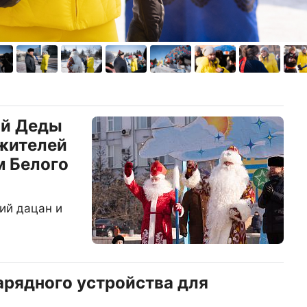
ий Деды
жителей
м Белого
ий дацан и
рядного устройства для