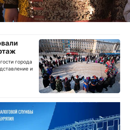
овали
ртаж
гости города
дставление и