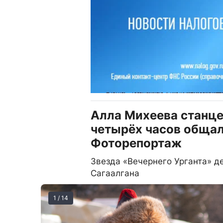
Алла Михеева станцев
четырёх часов общал
Фоторепортаж
Звезда «Вечернего Урганта» д
Сагаалгана
1 / 14