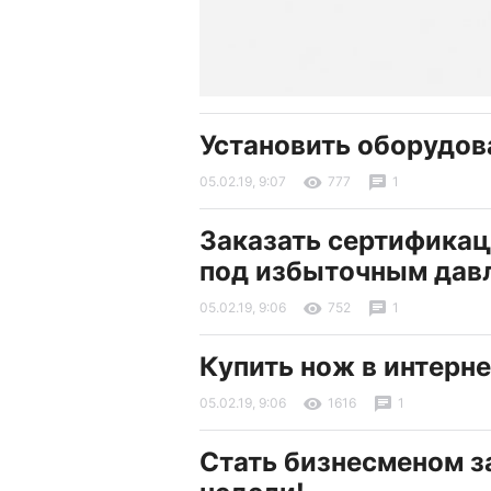
Установить оборудов
05.02.19, 9:07
777
1
Заказать сертифика
под избыточным дав
05.02.19, 9:06
752
1
Купить нож в интерн
05.02.19, 9:06
1616
1
Стать бизнесменом з