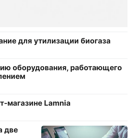
ание для утилизации биогаза
цию оборудования, работающего
лением
ет-магазине Lamnia
а две