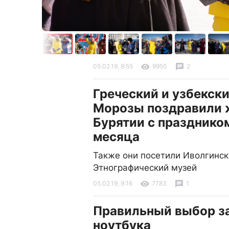
05.02.19, 9:55
9950
2
Греческий и узбекск
Морозы поздравили 
Бурятии с празднико
месяца
Также они посетили Иволгинск
Этнографический музей
05.02.19, 9:16
7783
1
Правильный выбор за
ноутбука