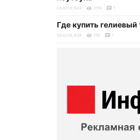
05.02.19, 9:09
2116
1
Где купить гелиевый
05.02.19, 9:08
755
1