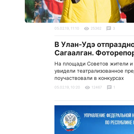
05.02.19, 11:10
25362
3
В Улан-Удэ отпраздн
Сагаалган. Фоторепо
На площади Советов жители и 
увидели театрализованное пре
поучаствовали в конкурсах
05.02.19, 10:20
12467
1