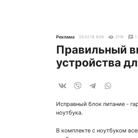
Реклама
05.02.19, 9:09
2118
1
Правильный в
устройства дл
Исправный блок питание - га
ноутбука.
В комплекте с ноутбуком все