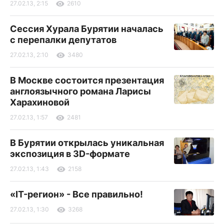
27.02.13, 2:15
2610
Сессия Хурала Бурятии началась
с перепалки депутатов
27.02.13, 2:10
3480
В Москве состоится презентация
англоязычного романа Ларисы
Харахиновой
27.02.13, 1:57
2481
В Бурятии открылась уникальная
экспозиция в 3D-формате
27.02.13, 1:43
2158
«IT-регион» - Все правильно!
27.02.13, 1:30
3268