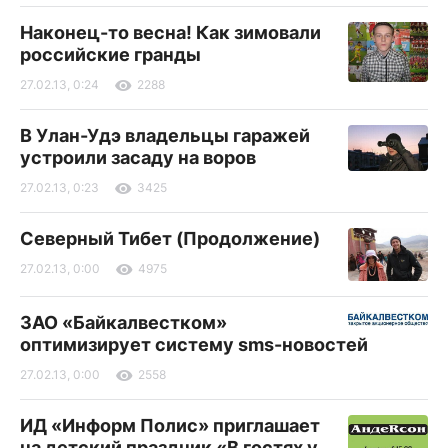
Наконец-то весна! Как зимовали
российские гранды
27.02.13, 0:24
2288
В Улан-Удэ владельцы гаражей
устроили засаду на воров
27.02.13, 0:23
3425
Северный Тибет (Продолжение)
27.02.13, 0:00
4975
ЗАО «Байкалвестком»
оптимизирует систему sms-новостей
27.02.13, 0:00
2558
ИД «Информ Полис» приглашает
на детский праздник «В гостях у