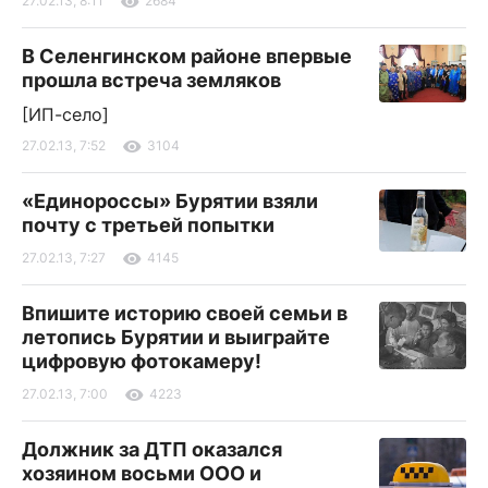
27.02.13, 8:11
2684
В Селенгинском районе впервые
прошла встреча земляков
[ИП-село]
27.02.13, 7:52
3104
«Единороссы» Бурятии взяли
почту с третьей попытки
27.02.13, 7:27
4145
Впишите историю своей семьи в
летопись Бурятии и выиграйте
цифровую фотокамеру!
27.02.13, 7:00
4223
Должник за ДТП оказался
хозяином восьми ООО и