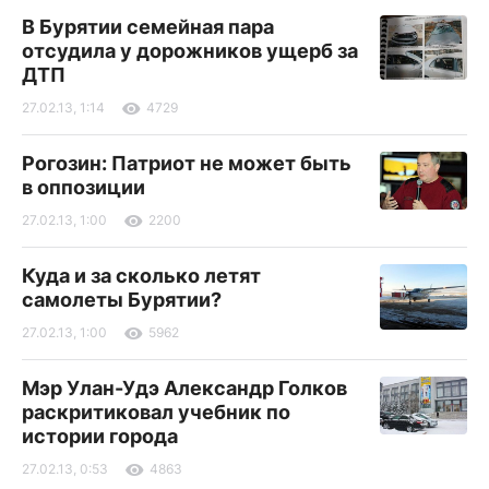
В Бурятии семейная пара
отсудила у дорожников ущерб за
ДТП
27.02.13, 1:14
4729
Рогозин: Патриот не может быть
в оппозиции
27.02.13, 1:00
2200
Куда и за сколько летят
самолеты Бурятии?
27.02.13, 1:00
5962
Мэр Улан-Удэ Александр Голков
раскритиковал учебник по
истории города
27.02.13, 0:53
4863