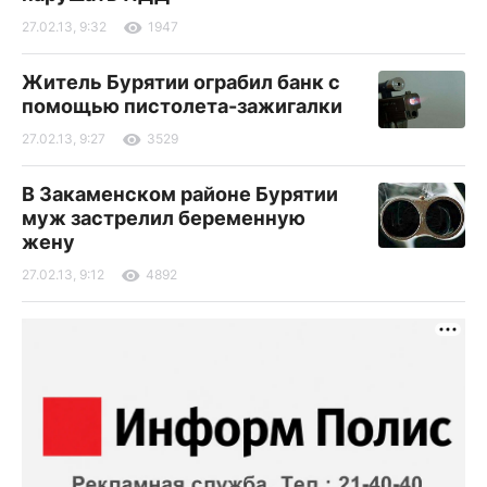
27.02.13, 9:32
1947
Житель Бурятии ограбил банк с
помощью пистолета-зажигалки
27.02.13, 9:27
3529
В Закаменском районе Бурятии
муж застрелил беременную
жену
27.02.13, 9:12
4892