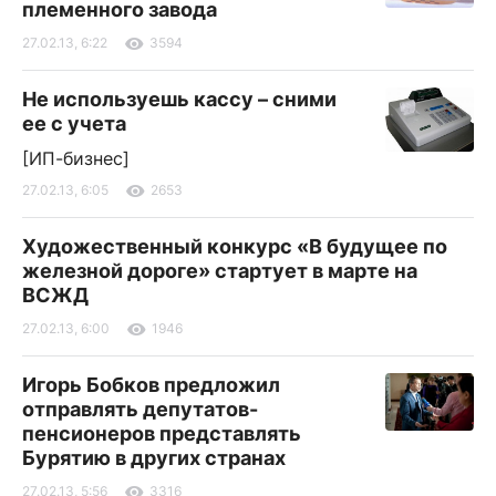
племенного завода
27.02.13, 6:22
3594
Не используешь кассу – сними
ее с учета
[ИП-бизнес]
27.02.13, 6:05
2653
Художественный конкурс «В будущее по
железной дороге» стартует в марте на
ВСЖД
27.02.13, 6:00
1946
Игорь Бобков предложил
отправлять депутатов-
пенсионеров представлять
Бурятию в других странах
27.02.13, 5:56
3316