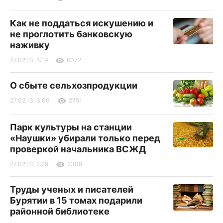
Как не поддаться искушению и
не проглотить банковскую
наживку
27.02.13, 5:19
6072
О сбыте сельхозпродукции
27.02.13, 3:00
2751
Парк культуры на станции
«Наушки» убирали только перед
проверкой начальника ВСЖД
27.02.13, 2:29
2309
Труды ученых и писателей
Бурятии в 15 томах подарили
районной библиотеке