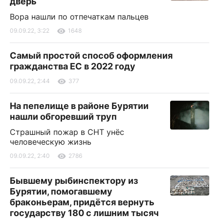
дверь
Вора нашли по отпечаткам пальцев
09.09.22, 3:22
1648
Самый простой способ оформления
гражданства ЕС в 2022 году
09.09.22, 2:44
377
На пепелище в районе Бурятии
нашли обгоревший труп
Страшный пожар в СНТ унёс
человеческую жизнь
09.09.22, 2:40
2786
Бывшему рыбинспектору из
Бурятии, помогавшему
браконьерам, придётся вернуть
государству 180 с лишним тысяч