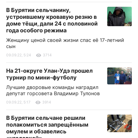
В Бурятии сельчанину,
устроившему кровавую резню в
доме тёщи, дали 24 с половиной
года особого режима
Женщину ценой своей жизни спас её 17-летний
сын
09.09.22, 5:24
3714
На 21-округе Улан-Удэ прошел
турнир по мини-футболу
Лучшие дворовые команды наградил
депутат горсовета Владимир Тулонов
09.09.22, 5:17
3914
В Бурятии сельчане решили
полакомиться запрещённым
омулем и обзавелись