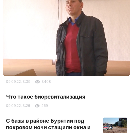
09.09.22, 3:39
3408
Что такое биоревитализация
09.09.22, 3:26
469
С базы в районе Бурятии под
покровом ночи стащили окна и