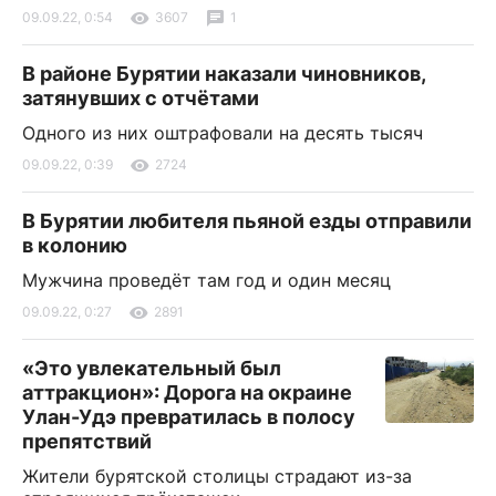
09.09.22, 0:54
3607
1
В районе Бурятии наказали чиновников,
затянувших с отчётами
Одного из них оштрафовали на десять тысяч
09.09.22, 0:39
2724
В Бурятии любителя пьяной езды отправили
в колонию
Мужчина проведёт там год и один месяц
09.09.22, 0:27
2891
«Это увлекательный был
аттракцион»: Дорога на окраине
Улан-Удэ превратилась в полосу
препятствий
Жители бурятской столицы страдают из-за