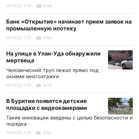
09.09.22, 7:46
5386
Банк «Открытие» начинает прием заявок на
промышленную ипотеку
09.09.22, 7:31
3785
На улице в Улан-Удэ обнаружили
мертвеца
Человеческий труп лежал прямо под
окнами многоэтажки
09.09.22, 7:25
5079
В Бурятии появятся детские
площадки с видеокамерами
Такие инновации введены с целью безопасности и
порядка
09.09.22, 7:18
2668