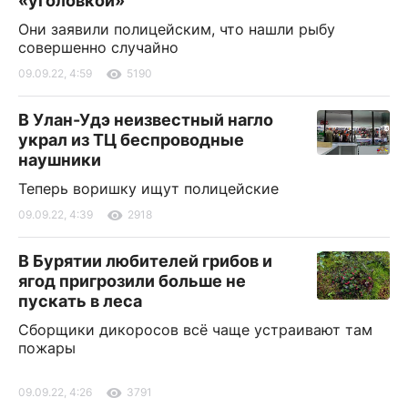
«уголовкой»
Они заявили полицейским, что нашли рыбу
совершенно случайно
09.09.22, 4:59
5190
В Улан-Удэ неизвестный нагло
украл из ТЦ беспроводные
наушники
Теперь воришку ищут полицейские
09.09.22, 4:39
2918
В Бурятии любителей грибов и
ягод пригрозили больше не
пускать в леса
Сборщики дикоросов всё чаще устраивают там
пожары
09.09.22, 4:26
3791