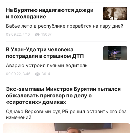
На Бурятию надвигаются дожди
и похолодание
Бабье лето в республике прервётся на пару дней
09.09.22, 4:10
15067
В Улан-Удэ три человека
пострадали в страшном ДТП
Аварию устроил пьяный водитель
09.09.22, 3:46
3614
Экс-замглавы Минстроя Бурятии пытался
обжаловать приговор по делу о
«сиротских» домиках
Однако Верховный суд РБ решил оставить его без
изменений