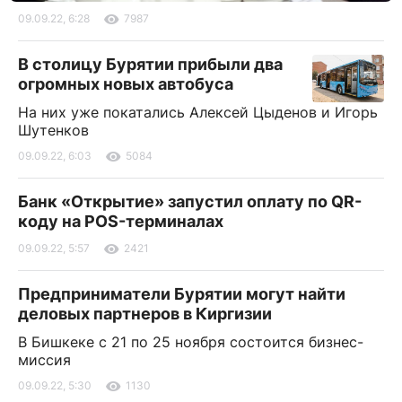
09.09.22, 6:28
7987
В столицу Бурятии прибыли два
огромных новых автобуса
На них уже покатались Алексей Цыденов и Игорь
Шутенков
09.09.22, 6:03
5084
Банк «Открытие» запустил оплату по QR-
коду на POS-терминалах
09.09.22, 5:57
2421
Предприниматели Бурятии могут найти
деловых партнеров в Киргизии
В Бишкеке с 21 по 25 ноября состоится бизнес-
миссия
09.09.22, 5:30
1130