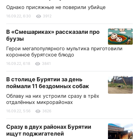
Однако присяжные не поверили убийце
16.09.22, 6:30
3912
В «Смешариках» рассказали про
буузы
Герои мегапопулярного мультика приготовили
коронное бурятское блюдо
16.09.22, 6:18
3841
В столице Бурятии за день
поймали 11 бездомных собак
Облаву на них устроили сразу в трёх
отдалённых микрорайонах
16.09.22, 5:56
3626
Сразу в двух районах Бурятии
ищут поджигателей