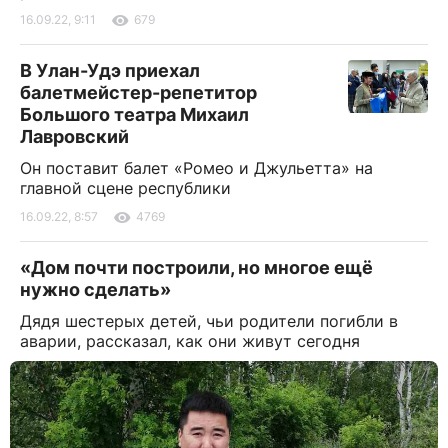
16.09.22, 9:11
679
В Улан-Удэ приехал
балетмейстер-репетитор
Большого театра Михаил
Лавровский
Он поставит балет «Ромео и Джульетта» на
главной сцене республики
16.09.22, 8:57
4769
«Дом почти построили, но многое ещё
нужно сделать»
Дядя шестерых детей, чьи родители погибли в
аварии, рассказал, как они живут сегодня