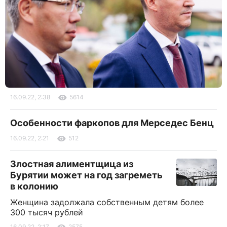
16.09.22, 2:38
5614
Особенности фаркопов для Мерседес Бенц
16.09.22, 2:21
512
Злостная алиментщица из
Бурятии может на год загреметь
в колонию
Женщина задолжала собственным детям более
300 тысяч рублей
16.09.22, 2:17
2575