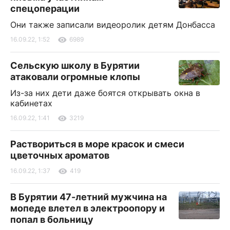
спецоперации
Они также записали видеоролик детям Донбасса
16.09.22, 1:52
6989
Сельскую школу в Бурятии
атаковали огромные клопы
Из-за них дети даже боятся открывать окна в
кабинетах
16.09.22, 1:41
3219
Раствориться в море красок и смеси
цветочных ароматов
16.09.22, 1:37
419
В Бурятии 47-летний мужчина на
мопеде влетел в электроопору и
попал в больницу