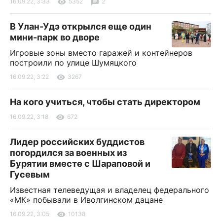
16.09.22, 3:33
5352
2
В Улан-Удэ открылся еще один
мини-парк во дворе
Игровые зоны вместо гаражей и контейнеров
построили по улице Шумяцкого
16.09.22, 3:22
3267
На кого учиться, чтобы стать директором
16.09.22, 3:18
672
Лидер российских буддистов
погордился за военных из
Бурятии вместе с Шараповой и
Гусевым
Известная телеведущая и владелец федерального
«МК» побывали в Иволгинском дацане
16.09.22, 3:05
10138