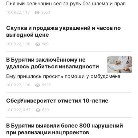
Пьяный сельчанин сел за руль без шлема и прав
16.09.22, 1:18
2653
Скупка и продажа украшений и часов по
выгодной цене
16.09.22, 1:08
989
В Бурятии заключённому не
удалось добиться инвалидности
Ему пришлось просить помощи у омбудсмена
16.09.22, 1:06
5229
СберУниверситет отметил 10-летие
16.09.22, 0:57
680
В Бурятии выявили более 800 нарушений
при реализации нацпроектов