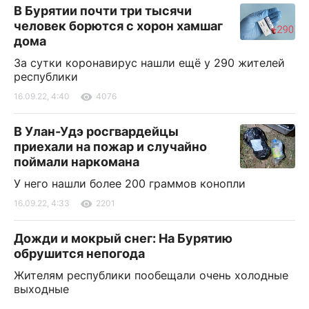
В Бурятии почти три тысячи
человек борются с хорон хамшаг
дома
За сутки коронавирус нашли ещё у 290 жителей
республики
16.09.22, 4:40
4076
В Улан-Удэ росгвардейцы
приехали на пожар и случайно
поймали наркомана
У него нашли более 200 граммов конопли
16.09.22, 4:33
2201
Дожди и мокрый снег: На Бурятию
обрушится непогода
Жителям республики пообещали очень холодные
выходные