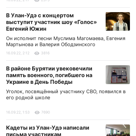
В Улан-Удэ с концертом
выступит участник шоу «Голос»
Евгений Южин
Он исполнит песни Муслима Магомаева, Евгения
Мартынова и Валерия Ободзинского
16.09.22, 2:12
3816
В районе Бурятии увековечили
память военного, погибшего на
Украине в День Победы
Уголок, посвящённый участнику СВО, появился в
его родной школе
16.09.22, 1:53
7690
Кадеты из Улан-Удэ написали
письма участникам