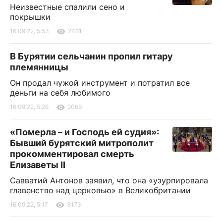
Неизвестные спалили сено и
покрышки
16.09.22, 5:53
2461
В Бурятии сельчанин пропил гитару
племянницы
Он продал чужой инструмент и потратил все
деньги на себя любимого
16.09.22, 5:26
2069
«Померла – и Господь ей судия»:
Бывший бурятский митрополит
прокомментировал смерть
Елизаветы II
Савватий Антонов заявил, что она «узурпировала
главенство над церковью» в Великобритании
16.09.22, 5:17
3173