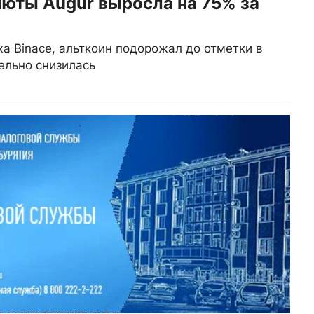
юты Augur выросла на 75% за
а Binace, альткоин подорожал до отметки в
тельно снизилась