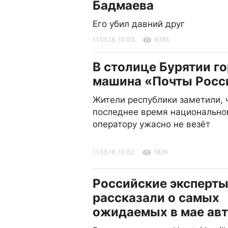
Бадмаева
Его убил давний друг
11.05.18, 10:03
6385
В столице Бурятии г
машина «Почты Росс
Жители республики заметили, 
последнее время национально
оператору ужасно не везёт
11.05.18, 10:02
1826
Российские эксперт
рассказали о самых
ожидаемых в мае ав