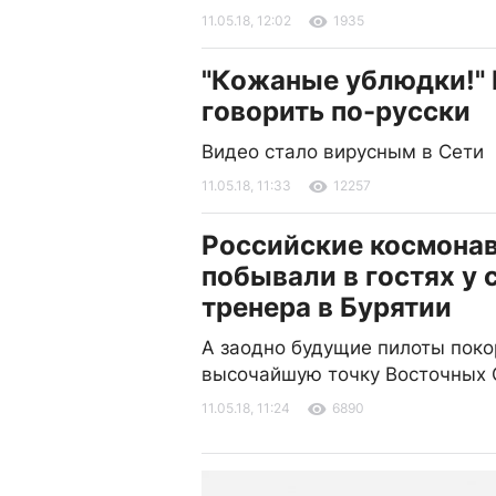
11.05.18, 12:02
1935
"Кожаные ублюдки!" 
говорить по-русски
Видео стало вирусным в Сети
11.05.18, 11:33
12257
Российские космона
побывали в гостях у 
тренера в Бурятии
А заодно будущие пилоты поко
высочайшую точку Восточных 
11.05.18, 11:24
6890