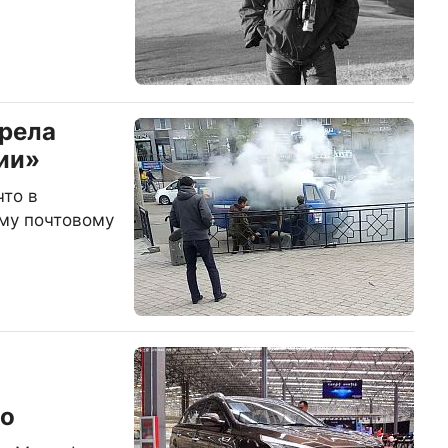
орела
ии»
что в
му почтовому
ы
то