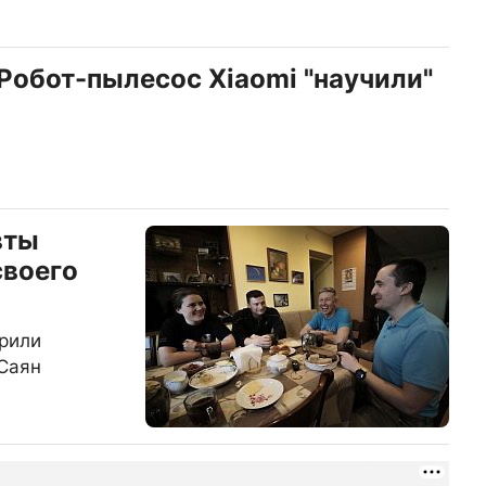
Робот-пылесос Xiaomi "научили"
вты
своего
рили
Саян