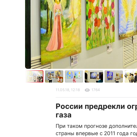
11.05.18, 12:18
1764
России предрекли ог
газа
При таком прогнозе дополнит
страны впервые с 2011 года г