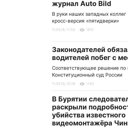
журнал Auto Bild
В руки наших западных коллег
кросс-версия «пятидверки»
11.05.18, 11:03
1810
Законодателей обяза
водителей побег с м
Соответствующее решение по 
Конституционный суд России
11.05.18, 10:28
1145
В Бурятии следовате
раскрыли подробнос
убийства известного
видеомонтажёра Чин