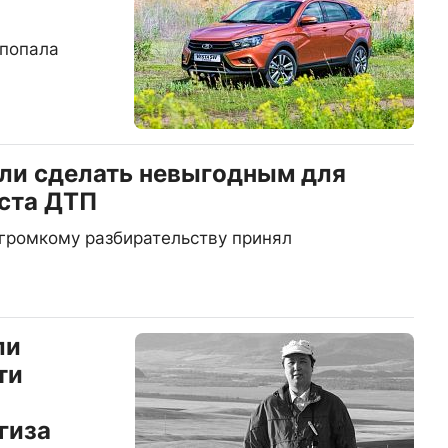
 попала
ли сделать невыгодным для
еста ДТП
громкому разбирательству принял
ли
ти
гиза