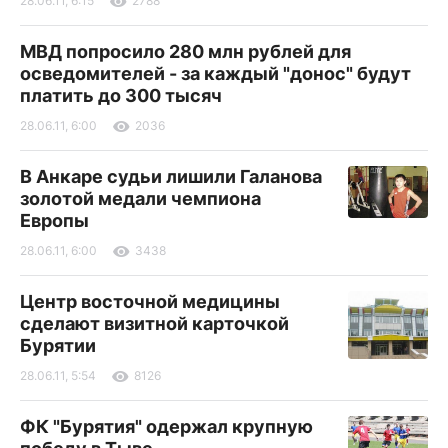
28.06.11, 6:15
2788
МВД попросило 280 млн рублей для
осведомителей - за каждый "донос" будут
платить до 300 тысяч
28.06.11, 6:00
2036
В Анкаре судьи лишили Галанова
золотой медали чемпиона
Европы
28.06.11, 6:00
3438
Центр восточной медицины
сделают визитной карточкой
Бурятии
28.06.11, 5:54
8126
ФК "Бурятия" одержал крупную