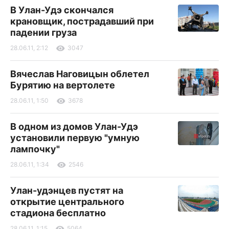
В Улан-Удэ скончался
крановщик, пострадавший при
падении груза
28.06.11, 2:12
3047
Вячеслав Наговицын облетел
Бурятию на вертолете
28.06.11, 1:50
3678
В одном из домов Улан-Удэ
установили первую "умную
лампочку"
28.06.11, 1:34
2546
Улан-удэнцев пустят на
открытие центрального
стадиона бесплатно
28.06.11, 1:15
5064