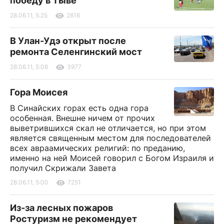
победу в Тыве
28.06.11, 5:25
2816
В Улан-Удэ открыт после
ремонта Селенгинский мост
28.06.11, 5:06
3977
Гора Моисея
В Синайских горах есть одна гора
особенная. Внешне ничем от прочих
выветрившихся скал не отличается, но при этом
является священным местом для последователей
всех авраамических религий: по преданию,
именно на ней Моисей говорил с Богом Израиля и
получил Скрижали Завета
28.06.11, 5:00
7251
Из-за лесных пожаров
Ростуризм не рекомендует