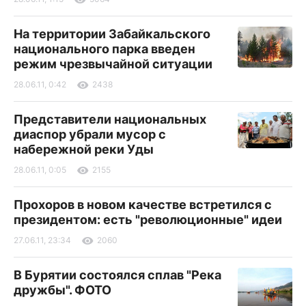
На территории Забайкальского
национального парка введен
режим чрезвычайной ситуации
28.06.11, 0:42
2438
Представители национальных
диаспор убрали мусор с
набережной реки Уды
28.06.11, 0:05
2155
Прохоров в новом качестве встретился с
президентом: есть "революционные" идеи
27.06.11, 23:34
2060
В Бурятии состоялся сплав "Река
дружбы". ФОТО