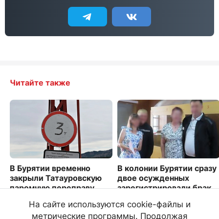
Читайте также
В Бурятии временно
В колонии Бурятии сразу
закрыли Татауровскую
двое осужденных
паромную переправу
зарегистрировали брак
1036
2305
На сайте используются cookie-файлы и
метрические программы. Продолжая