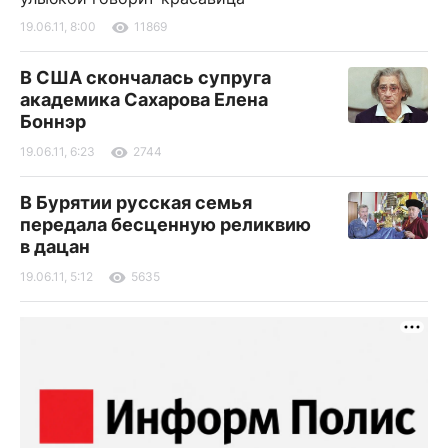
19.06.11, 8:00
11869
В США скончалась супруга
академика Сахарова Елена
Боннэр
19.06.11, 6:23
2744
В Бурятии русская семья
передала бесценную реликвию
в дацан
19.06.11, 5:12
5635