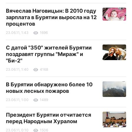
Вячеслав Наговицын: В 2010 году
зарплата в Бурятии выросла на 12
процентов
23.06.11, 1:43
1696
С датой "350" жителей Бурятии
поздравят группы "Мираж" и
"Би-2"
23.06.11, 1:40
4168
В Бурятии обнаружено более 10
новых лесных пожаров
23.06.11, 1:00
1489
Президент Бурятии отчитается
перед Народным Хуралом
23.06.11, 0:10
1506