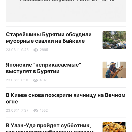
Старейшины Бурятии обсудили
мусорные свалки на Байкале
23.06.11, 9:45
2895
Японские "неприкасаемые"
выступят в Бурятии
23.06.11, 8:10
4141
В Киеве снова пожарили яичницу на Вечном
огне
23.06.11, 7:37
1552
В Улан-Удэ пройдет субботник,
где накормят узбекским пловом