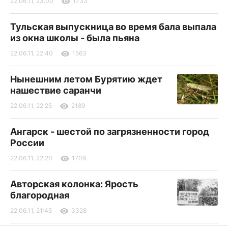
22.06.11, 23:00
1733
Тульская выпускница во время бала выпала
из окна школы - была пьяна
22.06.11, 22:40
1563
Нынешним летом Бурятию ждет
нашествие саранчи
22.06.11, 22:25
2189
Ангарск - шестой по загрязненности город
России
22.06.11, 22:20
1709
Авторская колонка: Ярость
благородная
22.06.11, 21:45
3328