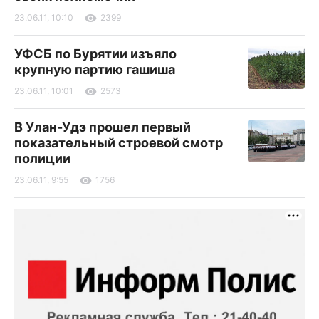
23.06.11, 10:10
2399
УФСБ по Бурятии изъяло
крупную партию гашиша
23.06.11, 10:01
2573
В Улан-Удэ прошел первый
показательный строевой смотр
полиции
23.06.11, 9:55
1756