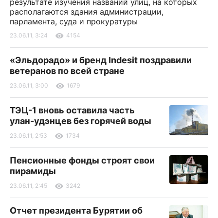
результате изучения названий улиц, на которых
располагаются здания администрации,
парламента, суда и прокуратуры
23.06.11, 3:24
4154
«Эльдорадо» и бренд Indesit поздравили
ветеранов по всей стране
23.06.11, 3:00
1679
ТЭЦ-1 вновь оставила часть
улан-удэнцев без горячей воды
23.06.11, 2:53
1734
Пенсионные фонды строят свои
пирамиды
23.06.11, 2:45
3242
Отчет президента Бурятии об