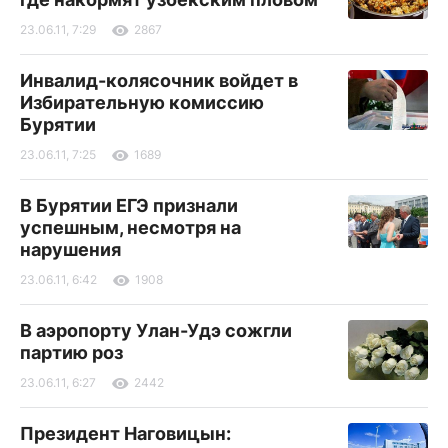
23.06.11, 7:29
2867
Инвалид-колясочник войдет в
Избирательную комиссию
Бурятии
23.06.11, 7:25
1689
В Бурятии ЕГЭ признали
успешным, несмотря на
нарушения
23.06.11, 6:42
1908
В аэропорту Улан-Удэ сожгли
партию роз
23.06.11, 6:27
2442
Президент Наговицын: