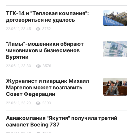
ТГК-14 и "Тепловая компания":
договориться не удалось
22.06.11, 23:45
3752
"Ламы"-мошенники обирают
чиновников и бизнесменов
Бурятии
22.06.11, 23:30
3576
Журналист и пиарщик Михаил
Маргелов может возглавить
Совет Федерации
22.06.11, 23:20
2393
Авиакомпания "Якутия" получила третий
самолет Boeing 737