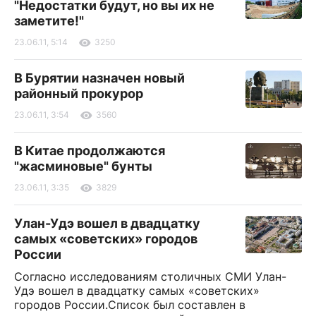
"Недостатки будут, но вы их не
заметите!"
23.06.11, 5:14
3250
В Бурятии назначен новый
районный прокурор
23.06.11, 3:54
3560
В Китае продолжаются
"жасминовые" бунты
23.06.11, 3:35
3829
Улан-Удэ вошел в двадцатку
самых «советских» городов
России
Согласно исследованиям столичных СМИ Улан-
Удэ вошел в двадцатку самых «советских»
городов России.Список был составлен в