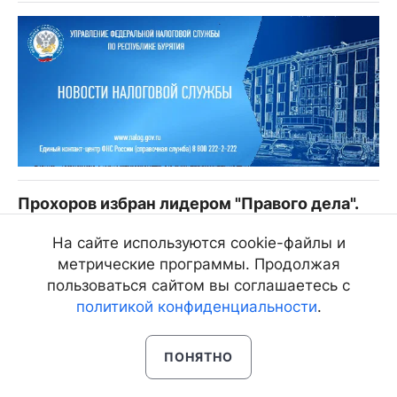
Прохоров избран лидером "Правого дела".
Оппозицией он быть не хочет
На сайте используются cookie-файлы и
26.06.11, 3:30
1725
метрические программы. Продолжая
пользоваться сайтом вы соглашаетесь с
политикой конфиденциальности
.
ПОНЯТНО