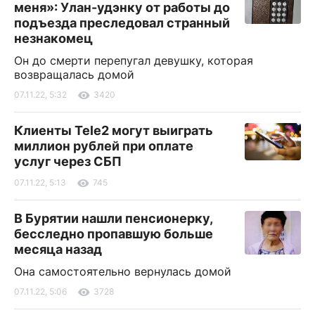
меня»: Улан-удэнку от работы до
подъезда преследовал странный
незнакомец
Он до смерти перепугал девушку, которая
возвращалась домой
07.11.22, 5:32
3420
Клиенты Tele2 могут выиграть
миллион рублей при оплате
услуг через СБП
07.11.22, 5:13
745
В Бурятии нашли пенсионерку,
бесследно пропавшую больше
месяца назад
Она самостоятельно вернулась домой
07.11.22, 5:06
3728