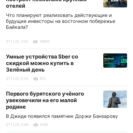
отелей
Что планируют реализовать действующие и
будущие инвесторы на восточном побережье
Байкала?
07.11.22, 1:00
16893
Умные устройства Sber со
скидкой можно купить в
Зелёный день
07.11.22, 0:53
612
Первого бурятского учёного
увековечили на его малой
родине
В Джиде появился памятник Доржи Банзарову
07.11.22, 0:46
4165