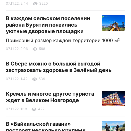
07.11.22, 2:44
3220
В каждом сельском поселении
района Бурятии появились
уютные дворовые площадки
Примерный размер каждой территории 1000 м²
07.11.22, 2:06
598
В Сбере можно с большой выгодой
застраховать здоровье в Зелёный день
07.11.22, 1:42
539
Кремль и многое другое туриста
ждет в Великом Новгороде
07.11.22, 1:18
422
В «Байкальской гавани»
построят несколько крупных