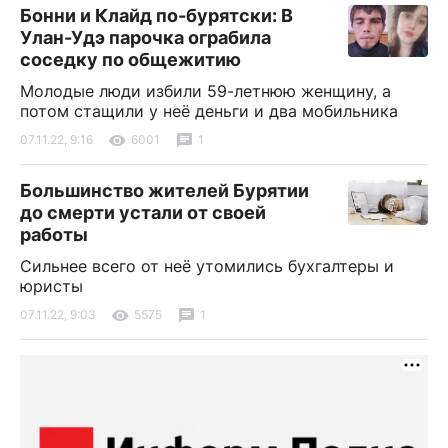
Бонни и Клайд по-бурятски: В
Улан-Удэ парочка ограбила
соседку по общежитию
Молодые люди избили 59-летнюю женщину, а
потом стащили у неё деньги и два мобильника
07.11.22, 9:16
6001
1
Большинство жителей Бурятии
до смерти устали от своей
работы
Сильнее всего от неё утомились бухгалтеры и
юристы
07.11.22, 9:03
5575
1