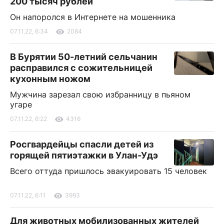
200 тысяч рублей
Он напоролся в Интернете на мошенника
07.11.22, 6:34
2084
В Бурятии 50-летний сельчанин
расправился с сожительницей
кухонным ножом
Мужчина зарезал свою избранницу в пьяном
угаре
07.11.22, 6:22
4316
Росгвардейцы спасли детей из
горящей пятиэтажки в Улан-Удэ
Всего оттуда пришлось эвакуировать 15 человек
07.11.22, 6:11
3993
Для животных мобилизованных жителей