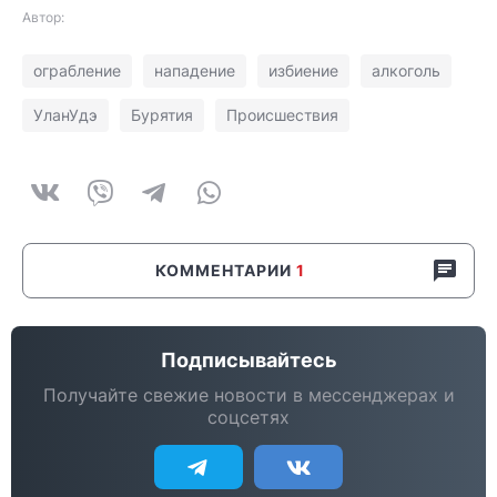
Автор:
ограбление
нападение
избиение
алкоголь
УланУдэ
Бурятия
Происшествия
КОММЕНТАРИИ
1
Подписывайтесь
Получайте свежие новости в мессенджерах и
соцсетях