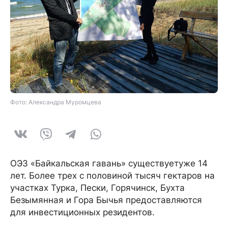
Фото: Александра Муромцева
ОЭЗ «Бaйкaльcкaя гaвaнь» cyщecтвyeтyжe 14
лeт. Более трех с половиной тысяч гектаров на
участках Турка, Пески, Горячинск, Бухта
Безымянная и Гора Бычья предоставляются
для инвестиционных резидентов.