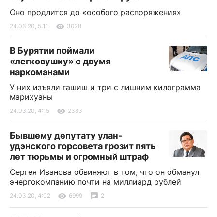
Оно продлится до «особого распоряжения»
24.03.20, 5:11
3028
В Бурятии поймали
«легковушку» с двумя
наркоманами
У них изъяли гашиш и три с лишним килограмма
марихуаны
24.03.20, 4:15
2383
Бывшему депутату улан-
удэнского горсовета грозит пять
лет тюрьмы и огромный штраф
Сергея Иванова обвиняют в том, что он обманул
энергокомпанию почти на миллиард рублей
24.03.20, 4:02
6999
2