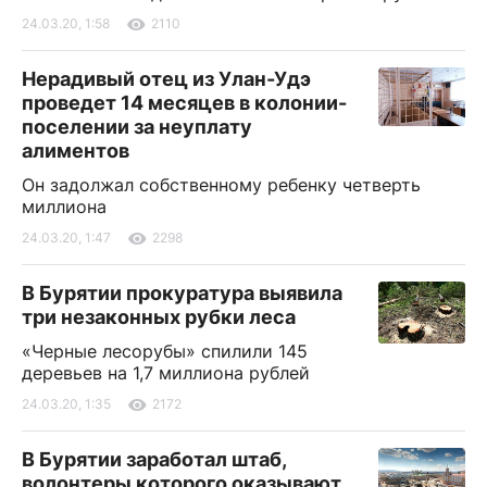
24.03.20, 1:58
2110
Нерадивый отец из Улан-Удэ
проведет 14 месяцев в колонии-
поселении за неуплату
алиментов
Он задолжал собственному ребенку четверть
миллиона
24.03.20, 1:47
2298
В Бурятии прокуратура выявила
три незаконных рубки леса
«Черные лесорубы» спилили 145
деревьев на 1,7 миллиона рублей
24.03.20, 1:35
2172
В Бурятии заработал штаб,
волонтеры которого оказывают