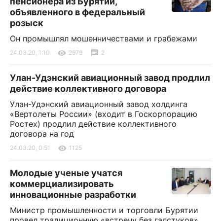
пенсионера из Бурятии,
объявленного в федеральный
розыск
Он промышлял мошенничествами и грабежами
24.03.20, 1:10
2979
2
Улан-Удэнский авиационный завод продлил
действие коллективного договора
Улан-Удэнский авиационный завод холдинга
«Вертолеты России» (входит в Госкорпорацию
Ростех) продлил действие коллективного
договора на год
24.03.20, 0:51
1125
Молодые ученые учатся
коммерциализировать
инновационные разработки
Министр промышленности и торговли Бурятии
провел традиционную «встречу без галстуков»