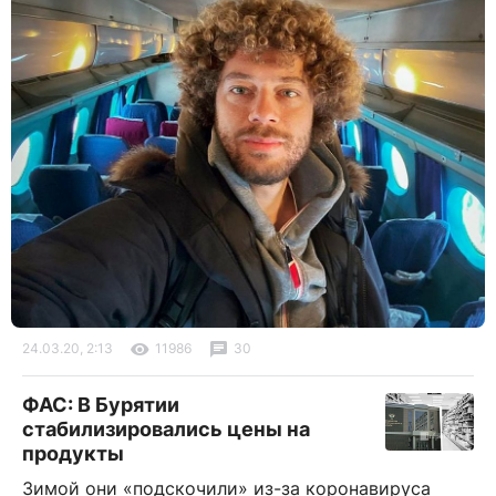
24.03.20, 2:13
11986
30
ФАС: В Бурятии
стабилизировались цены на
продукты
Зимой они «подскочили» из-за коронавируса