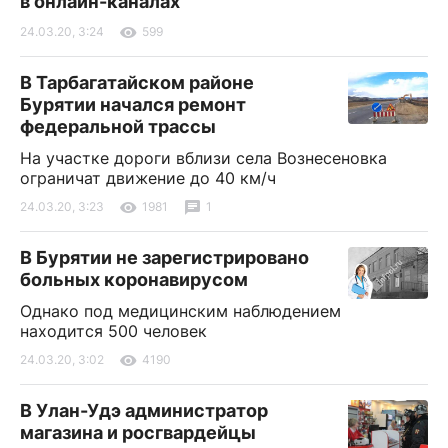
в онлайн-каналах
24.03.20, 3:24
599
В Тарбагатайском районе
Бурятии начался ремонт
федеральной трассы
На участке дороги вблизи села Вознесеновка
ограничат движение до 40 км/ч
24.03.20, 3:23
1981
1
В Бурятии не зарегистрировано
больных коронавирусом
Однако под медицинским наблюдением
находится 500 человек
24.03.20, 3:02
4190
В Улан-Удэ администратор
магазина и росгвардейцы