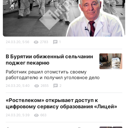
24.03.20, 5:56
2783
1
В Бурятии обиженный сельчанин
поджег пекарню
Работник решил отомстить своему
работодателю и получил уголовное дело
24.03.20, 5:40
2655
2
«Ростелеком» открывает доступ к
цифровому сервису образования «Лицей»
24.03.20, 5:39
663