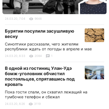
24.03.20, 7:04
9646
Бурятии посулили засушливую
весну
Синоптики рассказали, чего жителям
республики ждать от погоды в апреле и мае
24.03.20, 6:33
2084
1
В одной из гостиниц Улан-Удэ
бомж-уголовник обчистил
постояльцев, спрятавшись под
кровать
Пока гости спали, он схватил лежащий на
тумбочке телефон и сбежал
24.03.20, 6:26
3119