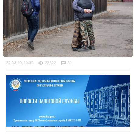
24.03.20, 10:39
23822
31