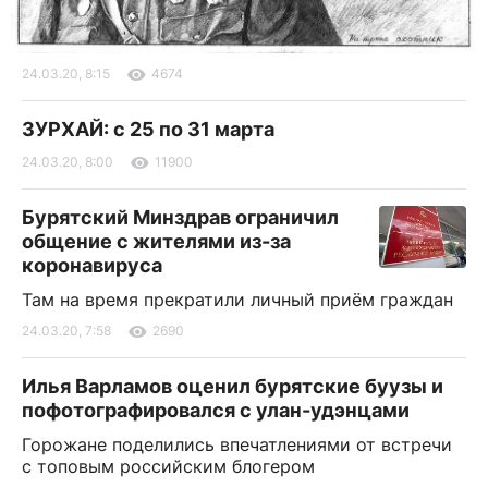
24.03.20, 8:15
4674
ЗУРХАЙ: с 25 по 31 марта
24.03.20, 8:00
11900
Бурятский Минздрав ограничил
общение с жителями из-за
коронавируса
Там на время прекратили личный приём граждан
24.03.20, 7:58
2690
Илья Варламов оценил бурятские буузы и
пофотографировался с улан-удэнцами
Горожане поделились впечатлениями от встречи
с топовым российским блогером