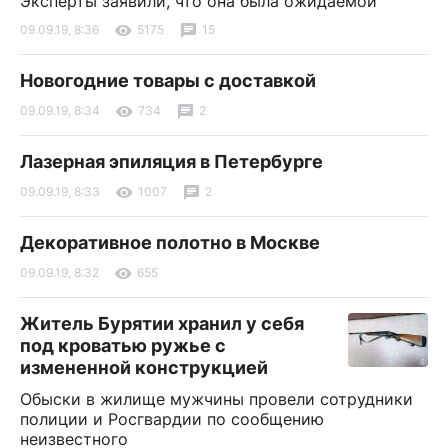
Эксперты заявили, что она была ожидаемой
09.09.19, 8:36
5175
15
Новогодние товары с доставкой
09.09.19, 8:34
734
2
Лазерная эпиляция в Петербурге
09.09.19, 8:33
1007
2
Декоративное полотно в Москве
09.09.19, 8:32
655
Житель Бурятии хранил у себя
под кроватью ружье с
измененной конструкцией
Обыски в жилище мужчины провели сотрудники
полиции и Росгвардии по сообщению
неизвестного