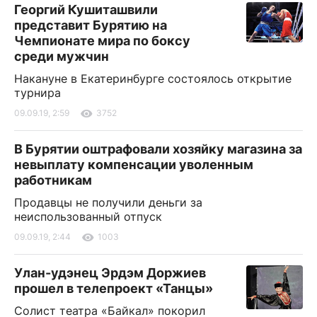
Георгий Кушиташвили
представит Бурятию на
Чемпионате мира по боксу
среди мужчин
Накануне в Екатеринбурге состоялось открытие
турнира
09.09.19, 2:59
3752
В Бурятии оштрафовали хозяйку магазина за
невыплату компенсации уволенным
работникам
Продавцы не получили деньги за
неиспользованный отпуск
09.09.19, 2:44
1003
Улан-удэнец Эрдэм Доржиев
прошел в телепроект «Танцы»
Солист театра «Байкал» покорил