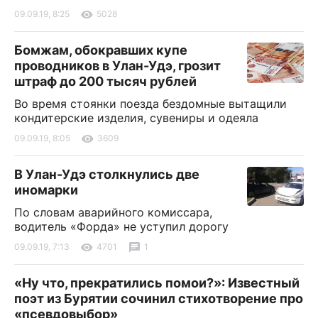
09.09.19, 8:25
5028
Бомжам, обокравших купе
проводников в Улан-Удэ, грозит
штраф до 200 тысяч рублей
Во время стоянки поезда бездомные вытащили
кондитерские изделия, сувениры и одеяла
09.09.19, 8:05
3609
В Улан-Удэ столкнулись две
иномарки
По словам аварийного комиссара,
водитель «Форда» не уступил дорогу
09.09.19, 7:13
4701
1
«Ну что, прекратились помои?»: Известный
поэт из Бурятии сочинил стихотворение про
«псевдовыбор»