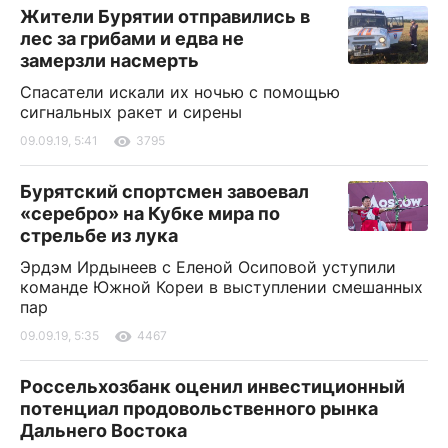
Жители Бурятии отправились в
лес за грибами и едва не
замерзли насмерть
Спасатели искали их ночью с помощью
сигнальных ракет и сирены
09.09.19, 5:41
3795
Бурятский спортсмен завоевал
«серебро» на Кубке мира по
стрельбе из лука
Эрдэм Ирдынеев с Еленой Осиповой уступили
команде Южной Кореи в выступлении смешанных
пар
09.09.19, 5:35
4467
Россельхозбанк оценил инвестиционный
потенциал продовольственного рынка
Дальнего Востока