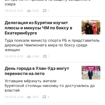
озера
09.09.19, 6:20
5538
1
Делегация из Бурятии изучит
плюсы и минусы ЧМ по боксу в
Екатеринбурге
Туда поехали министр спорта РБ и представитель
дирекции Чемпионата мира по боксу среди
женщин
09.09.19, 6:08
3386
1
День города в Улан-Удэ могут
перенести на лето
Уставшие мёрзнуть жители
бурятской столицы наконец-то достучались до
властей
09.09.19, 5:49
3815
4