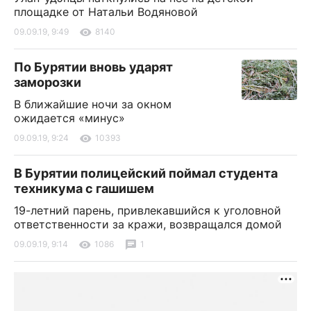
площадке от Натальи Водяновой
09.09.19, 9:49
8140
По Бурятии вновь ударят
заморозки
В ближайшие ночи за окном
ожидается «минус»
09.09.19, 9:24
10393
В Бурятии полицейский поймал студента
техникума с гашишем
19-летний парень, привлекавшийся к уголовной
ответственности за кражи, возвращался домой
09.09.19, 9:14
1086
1