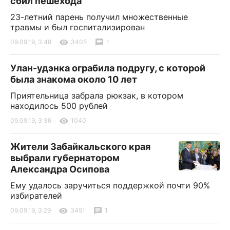
сбил пешехода
23-летний парень получил множественные
травмы и был госпитализирован
09.09.19, 3:48
3405
1
Улан-удэнка ограбила подругу, с которой
была знакома около 10 лет
Приятельница забрала рюкзак, в котором
находилось 500 рублей
09.09.19, 3:36
1040
Жители Забайкальского края
выбрали губернатором
Александра Осипова
Ему удалось заручиться поддержкой почти 90%
избирателей
09.09.19, 3:29
3451
1