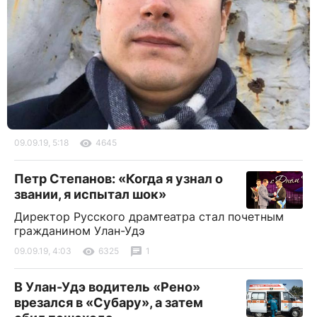
09.09.19, 5:18
4645
Петр Степанов: «Когда я узнал о
звании, я испытал шок»
Директор Русского драмтеатра стал почетным
гражданином Улан-Удэ
09.09.19, 4:03
6325
1
В Улан-Удэ водитель «Рено»
врезался в «Субару», а затем