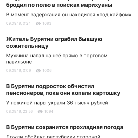
бродил по полю в поисках марихуаны
В момент задержания он находился «под кайфом»
09.09.19, 0:24
1093
Житель Бурятии ограбил бывшую
сожительницу
Мужчина напал на неё прямо в торговом
павильоне
09.09.19, 0:09
1006
В Бурятии подросток обчистил
пенсионеров, пока они копали картошку
У пожилой пары украли 36 тысяч рублей
08.09.19, 23:56
1094
В Бурятии сохранится прохладная погода
Дожди обойдут республику стороной