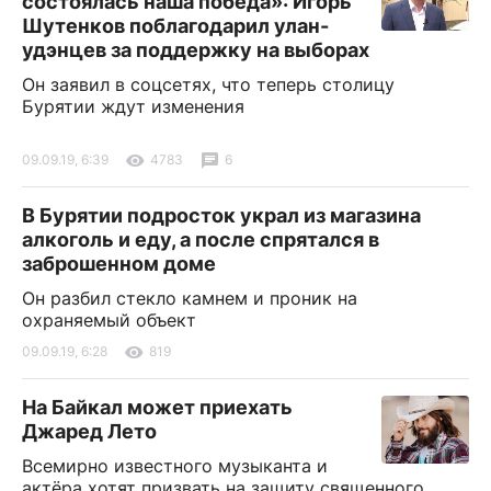
состоялась наша победа»: Игорь
Шутенков поблагодарил улан-
удэнцев за поддержку на выборах
Он заявил в соцсетях, что теперь столицу
Бурятии ждут изменения
09.09.19, 6:39
4783
6
В Бурятии подросток украл из магазина
алкоголь и еду, а после спрятался в
заброшенном доме
Он разбил стекло камнем и проник на
охраняемый объект
09.09.19, 6:28
819
На Байкал может приехать
Джаред Лето
Всемирно известного музыканта и
актёра хотят призвать на защиту священного