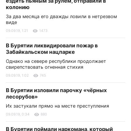
ездить пьяным за рулем, отправили в
колонию
За два месяца его дважды ловили в нетрезвом
виде
09.09.19, 1:21
1473
В Бурятии ликвидировали пожар в
Забайкальском нацпарке
Однако на севере республики продолжает
свирепствовать огненная стихия
09.09.19, 1:02
745
В Бурятии изловили парочку «чёрных
лесорубов»
Их застукали прямо на месте преступления
09.09.19, 0:34
880
В Бурятии поймали наркомана, который