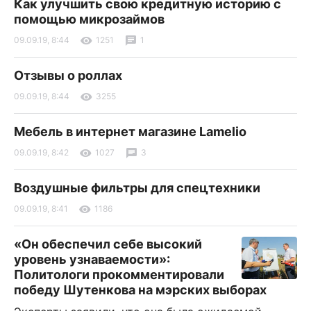
Как улучшить свою кредитную историю с
помощью микрозаймов
09.09.19, 8:44
1251
1
Отзывы о роллах
09.09.19, 8:44
3255
Мебель в интернет магазине Lamelio
09.09.19, 8:42
1027
3
Воздушные фильтры для спецтехники
09.09.19, 8:41
1186
«Он обеспечил себе высокий
уровень узнаваемости»:
Политологи прокомментировали
победу Шутенкова на мэрских выборах