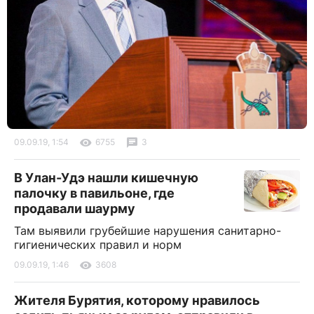
09.09.19, 1:54
6755
3
В Улан-Удэ нашли кишечную
палочку в павильоне, где
продавали шаурму
Там выявили грубейшие нарушения санитарно-
гигиенических правил и норм
09.09.19, 1:46
3608
Жителя Бурятия, которому нравилось