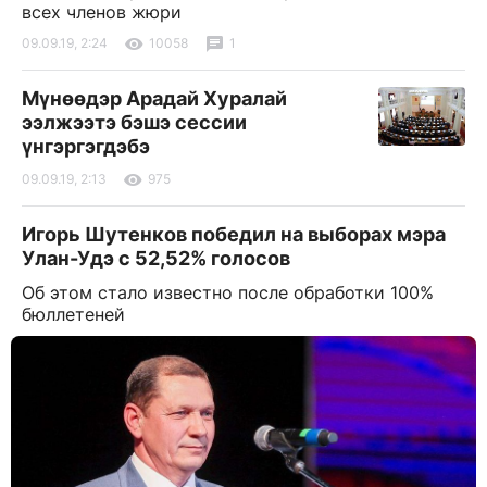
всех членов жюри
09.09.19, 2:24
10058
1
Мүнөөдэр Арадай Хуралай
ээлжээтэ бэшэ сессии
үнгэргэгдэбэ
09.09.19, 2:13
975
Игорь Шутенков победил на выборах мэра
Улан-Удэ с 52,52% голосов
Об этом стало известно после обработки 100%
бюллетеней