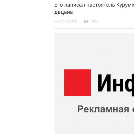
Его написал настоятель Курум
дацана
29.07.20, 9:30
1499