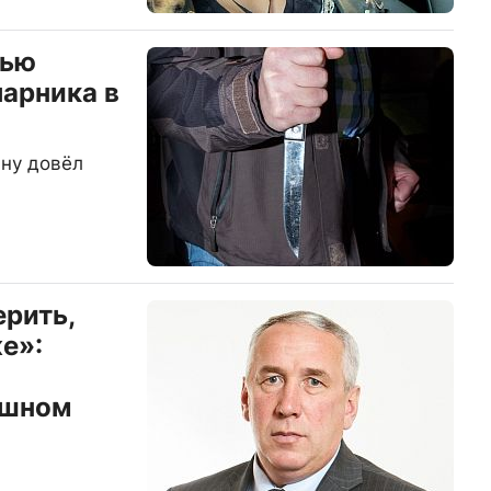
тью
парника в
ну довёл
ерить,
же»:
ашном