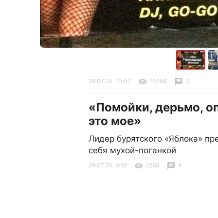
29.07.20, 10:02
10794
3
«Помойки, дерьмо, о
это мое»
Лидер бурятского «Яблока» пр
себя мухой-поганкой
29.07.20, 9:58
2268
4