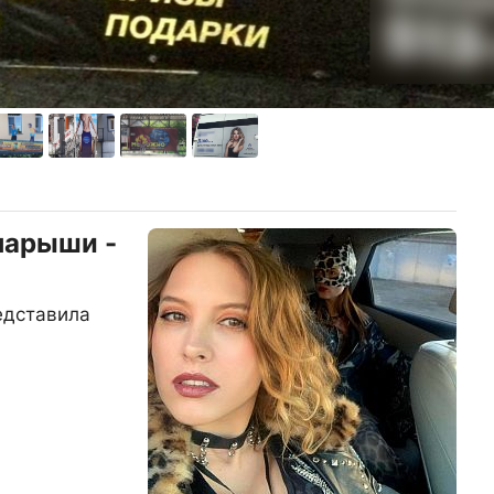
парыши -
едставила