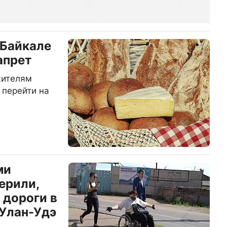
 Байкале
апрет
жителям
 перейти на
ми
ерили,
 дороги в
Улан-Удэ