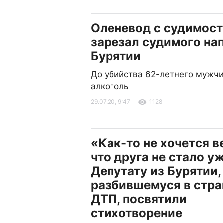
Оленевод с судимос
зарезал судимого на
Бурятии
До убийства 62-летнего мужчи
алкоголь
29.07.20, 9:47
1128
«Как-то не хочется в
что друга не стало у
Депутату из Бурятии,
разбившемуся в стр
ДТП, посвятили
стихотворение