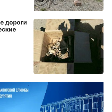
те дороги
еские