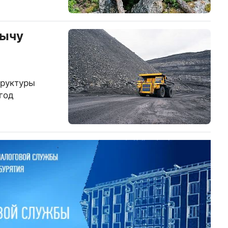
бычу
труктуры
год