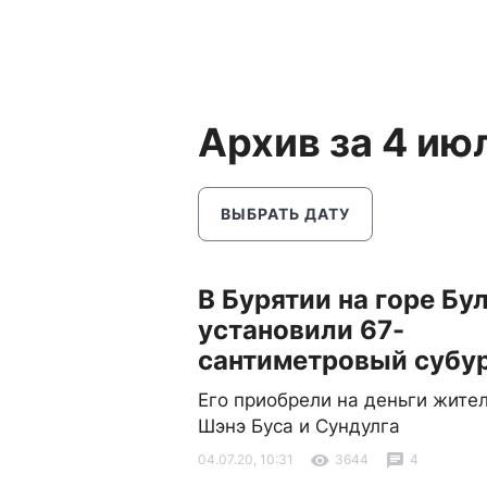
Архив за 4 ию
ВЫБРАТЬ ДАТУ
В Бурятии на горе Бу
установили 67-
сантиметровый субу
Его приобрели на деньги жител
Шэнэ Буса и Сундулга
04.07.20, 10:31
3644
4