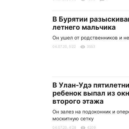
В Бурятии разыскива
летнего мальчика
Он ушел от родственников и н
04.07.20, 5:22
3553
В Улан-Удэ пятилетн
ребенок выпал из ок
второго этажа
Он залез на подоконник и опер
москитную сетку
04.07.20, 4:28
4209