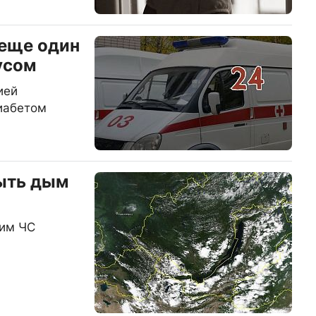
 еще один
усом
ией
иабетом
ыть дым
жим ЧС