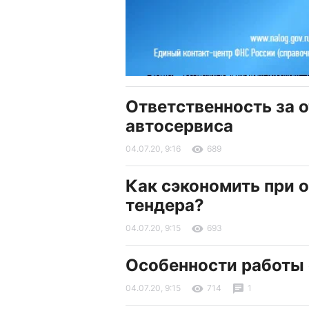
Ответственность за 
автосервиса
04.07.20, 9:16
689
Как сэкономить при 
тендера?
04.07.20, 9:15
693
Особенности работы с
04.07.20, 9:15
714
1