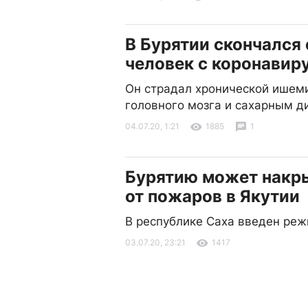
В Бурятии скончался
человек с коронавир
Он страдал хронической ишем
головного мозга и сахарным д
04.07.20, 1:21
1885
1
Бурятию может накр
от пожаров в Якутии
В республике Саха введен ре
03.07.20, 23:21
1417