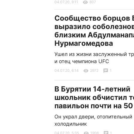
04.07.20, 9:11
807
Сообщество борцов 
выразило соболезно
близким Абдулманап
Нурмагомедова
Ушел из жизни заслуженный тр
и отец чемпиона UFC
04.07.20, 6:14
2972
1
В Бурятии 14-летний
школьник обчистил 
павильон почти на 50
Он украл двери, отопительный 
холодильник
04.07.20, 5:35
1906
1