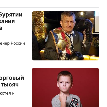
Бурятии
вания
а
енер России
торговый
 тысяч
котел и