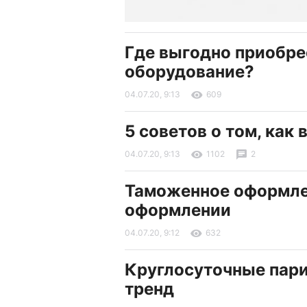
Где выгодно приобр
оборудование?
04.07.20, 9:13
609
5 советов о том, как
04.07.20, 9:13
1102
2
Таможенное оформлен
оформлении
04.07.20, 9:12
632
Круглосуточные пар
тренд