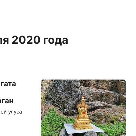
ля 2020 года
лгата
рган
ей улуса