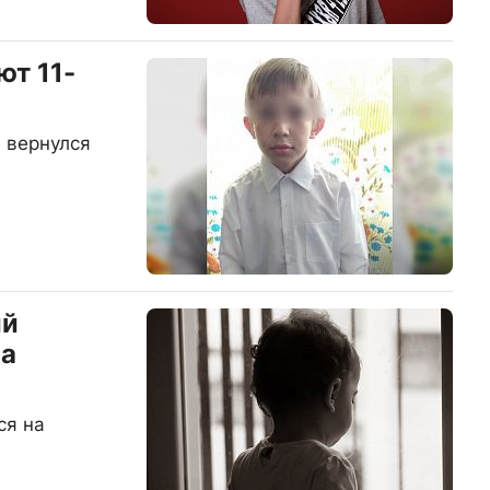
ют 11-
е вернулся
ий
на
ся на