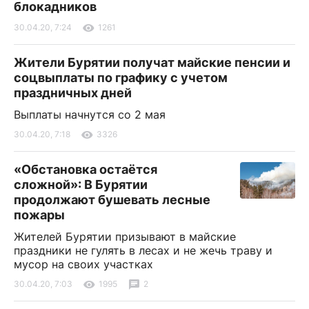
блокадников
30.04.20, 7:24
1261
Жители Бурятии получат майские пенсии и
соцвыплаты по графику с учетом
праздничных дней
Выплаты начнутся со 2 мая
30.04.20, 7:18
3326
«Обстановка остаётся
сложной»: В Бурятии
продолжают бушевать лесные
пожары
Жителей Бурятии призывают в майские
праздники не гулять в лесах и не жечь траву и
мусор на своих участках
30.04.20, 7:03
1995
2