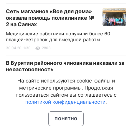
Сеть магазинов «Все для дома»
оказала помощь поликлинике №
2 на Саянах
Медицинские работники получили более 60
плащей-ветровок для выездной работы
30.04.20, 1:30
2803
В Бурятии районного чиновника наказали за
нерасторопность
Он слишком долго расплачивался с
На сайте используются cookie-файлы и
подрядчиками
метрические программы. Продолжая
30.04.20, 1:05
1443
пользоваться сайтом вы соглашаетесь с
политикой конфиденциальности
.
Завуч в Бурятии выдала липовый диплом за
взятку
ПОНЯТНО
Она изготовила поддельный документ и получила
за это 16 тысяч рублей