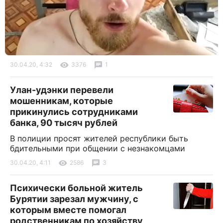
30.04.20, 4:32
3376
1
Улан-удэнки перевели
мошенникам, которые
прикинулись сотрудниками
банка, 90 тысяч рублей
В полиции просят жителей республики быть
бдительными при общении с незнакомцами
30.04.20, 4:11
2586
3
Психически больной житель
Бурятии зарезал мужчину, с
которым вместе помогал
родственникам по хозяйству