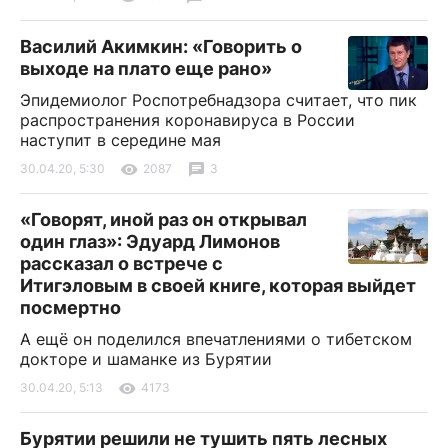
Василий Акимкин: «Говорить о
выходе на плато еще рано»
Эпидемиолог Роспотребнадзора считает, что пик
распространения коронавируса в России
наступит в середине мая
30.04.20, 5:30
2087
3
«Говорят, иной раз он открывал
один глаз»: Эдуард Лимонов
рассказал о встрече с
Итигэловым в своей книге, которая выйдет
посмертно
А ещё он поделился впечатлениями о тибетском
докторе и шаманке из Бурятии
30.04.20, 5:13
4173
Бурятии решили не тушить пять лесных