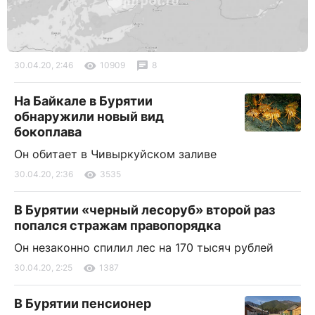
30.04.20, 2:46
10909
8
На Байкале в Бурятии
обнаружили новый вид
бокоплава
Он обитает в Чивыркуйском заливе
30.04.20, 2:36
3535
В Бурятии «черный лесоруб» второй раз
попался стражам правопорядка
Он незаконно спилил лес на 170 тысяч рублей
30.04.20, 2:25
1387
В Бурятии пенсионер