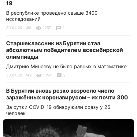
19
В республике проведено свыше 3400
исследований
30.04.20, 1:58
1257
1
Старшеклассник из Бурятии стал
абсолютным победителем всесибирской
олимпиады
Дмитрию Минееву не было равных в математике
30.04.20, 1:49
1794
2
В Бурятии вновь резко возросло число
заражённых коронавирусом – их почти 300
За сутки COVID-19 обнаружили сразу у 26
человек