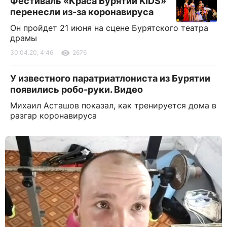
Фестиваль «Краса Бурятии KIDS»
перенесли из-за коронавируса
Он пройдет 21 июня на сцене Бурятского театра
драмы
30.04.20, 4:46
2676
У известного паратриатлониста из Бурятии
появились робо-руки. Видео
Михаил Асташов показал, как тренируется дома в
разгар коронавируса