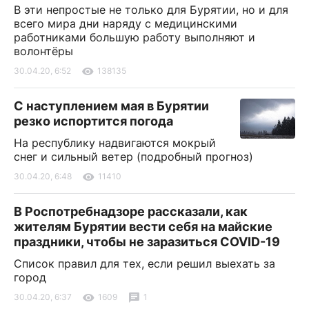
В эти непростые не только для Бурятии, но и для
всего мира дни наряду с медицинскими
работниками большую работу выполняют и
волонтёры
30.04.20, 6:52
138135
С наступлением мая в Бурятии
резко испортится погода
На республику надвигаются мокрый
снег и сильный ветер (подробный прогноз)
30.04.20, 6:48
11410
В Роспотребнадзоре рассказали, как
жителям Бурятии вести себя на майские
праздники, чтобы не заразиться COVID-19
Список правил для тех, если решил выехать за
город
30.04.20, 6:37
1609
1