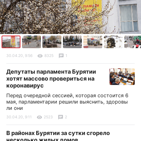
30.04.20, 9:56
8325
1
Депутаты парламента Бурятии
хотят массово провериться на
коронавирус
Перед очередной сессией, которая состоится 6
мая, парламентарии решили выяснить, здоровы
ли они
30.04.20, 9:11
2523
2
В районах Бурятии за сутки сгорело
несколько жилых домов