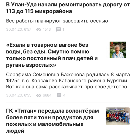
В Улан-Удэ начали ремонтировать дорогу от
113 до 115 микрорайона
Все работы планируют завершить осенью
30.04.20, 6:57
1513
1
«Ехали в товарном вагоне без
воды, без еды. Смутно помню
только постоянный плач детей и
ругань взрослых»
Серафима Семеновна Баженова родилась 8 марта
1925г. в с. Корсаково Кабанского района Бурятии.
Вот как она сама рассказывает про свое детство
30.04.20, 6:55
6684
4
ГК «Титан» передала волонтёрам
более пяти тонн продуктов для
пожилых и маломобильных
людей