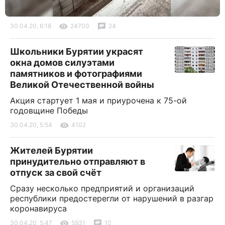
30.04.20, 6:18
24700
24
Школьники Бурятии украсят
окна домов силуэтами
памятников и фотографиями
Великой Отечественной войны
Акция стартует 1 мая и приурочена к 75-ой
годовщине Победы
30.04.20, 5:54
4102
Жителей Бурятии
принудительно отправляют в
отпуск за свой счёт
Сразу несколько предприятий и организаций
республики предостерегли от нарушений в разгар
коронавируса
30.04.20, 5:47
5931
10