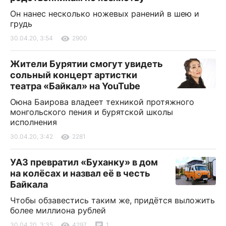
Он нанес несколько ножевых ранений в шею и
грудь
30.04.20, 3:54
2900
Жители Бурятии смогут увидеть
сольный концерт артистки
театра «Байкал» на YouTube
Оюна Баирова владеет техникой протяжного
монгольского пения и бурятской школы
исполнения
30.04.20, 3:42
2281
УАЗ превратил «Буханку» в дом
на колёсах и назвал её в честь
Байкала
Чтобы обзавестись таким же, придётся выложить
более миллиона рублей
30.04.20, 3:35
4297
1