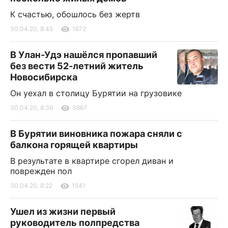
К счастью, обошлось без жертв
30.04.20, 8:45
1672
В Улан-Удэ нашёлся пропавший
без вести 52-летний житель
Новосибирска
Он уехал в столицу Бурятии на грузовике
30.04.20, 8:36
3867
В Бурятии виновника пожара сняли с
балкона горящей квартиры
В результате в квартире сгорел диван и
поврежден пол
30.04.20, 8:22
1541
Ушел из жизни первый
руководитель полпредства