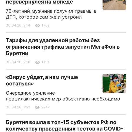
перевернулся на мопеде
70-летний мужчина получил травмы в
ДТП, которое сам же и устроил
30.04.20, 2:14
1752
Тарифы для удаленной работы без
ограничения трафика запустил МегаФон в
Бурятии
30.04.20, 2:10
1113
«Вирус уйдет, а нам лучше
остаться»
Очередное усиление
профилактических мер объективно необходимо
30.04.20, 1:59
2247
Бурятия вошла в топ-15 субъектов РФ по
количеству проведенных тестов на COVID-