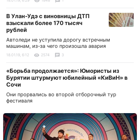
18.01.19, 6:29
1848
1
В Улан-Удэ с виновницы ДТП
взыскали более 170 тысяч
рублей
Автоледи не уступила дорогу встречным
машинам, из-за чего произошла авария
18.01.19, 6:12
2574
3
«Борьба продолжается»: Юмористы из
Бурятии штурмуют юбилейный «КиВиН» в
Сочи
Они прорвались во второй отборочный тур
фестиваля