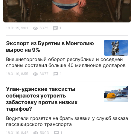
18.01.19, 9:01
6372
1
Экспорт из Бурятии в Монголию
вырос на 9%
Внешнеторговый оборот республики и соседней
страны составил больше 40 миллионов долларов
18.01.19, 8:55
3077
1
Улан-удэнские таксисты
собираются устроить
забастовку против низких
тарифов?
Водители грозятся не брать заявки у служб заказа
пассажирского транспорта
18.01.19, 8:45
5003
1