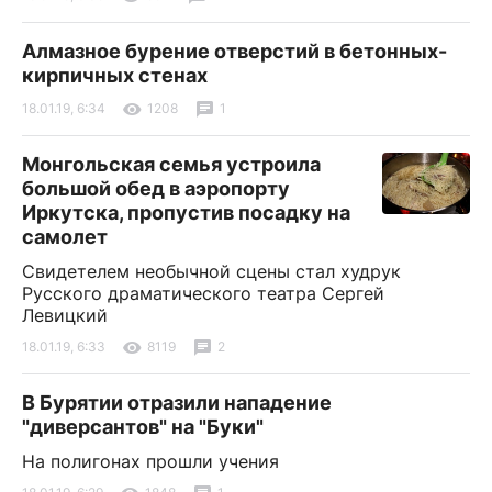
Алмазное бурение отверстий в бетонных-
кирпичных стенах
18.01.19, 6:34
1208
1
Монгольская семья устроила
большой обед в аэропорту
Иркутска, пропустив посадку на
самолет
Свидетелем необычной сцены стал худрук
Русского драматического театра Сергей
Левицкий
18.01.19, 6:33
8119
2
В Бурятии отразили нападение
"диверсантов" на "Буки"
На полигонах прошли учения