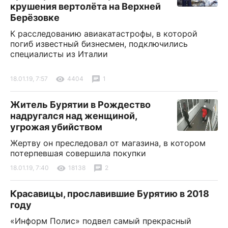
крушения вертолёта на Верхней
Берёзовке
К расследованию авиакатастрофы, в которой
погиб известный бизнесмен, подключились
специалисты из Италии
18.01.19, 7:57
4404
1
Житель Бурятии в Рождество
надругался над женщиной,
угрожая убийством
Жертву он преследовал от магазина, в котором
потерпевшая совершила покупки
18.01.19, 7:40
18138
2
Красавицы, прославившие Бурятию в 2018
году
«Информ Полис» подвел самый прекрасный