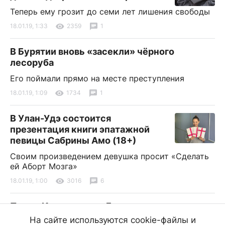
Теперь ему грозит до семи лет лишения свободы
18.01.19, 1:33
2359
1
В Бурятии вновь «засекли» чёрного
лесоруба
Его поймали прямо на месте преступления
18.01.19, 1:09
1734
1
В Улан-Удэ состоится
презентация книги эпатажной
певицы Сабрины Амо (18+)
Своим произведением девушка просит «Сделать
ей Аборт Мозга»
18.01.19, 1:00
3016
6
Перед Крещением в Бурятии воцарится не
по-зимнему тёплая погода
На сайте используются cookie-файлы и