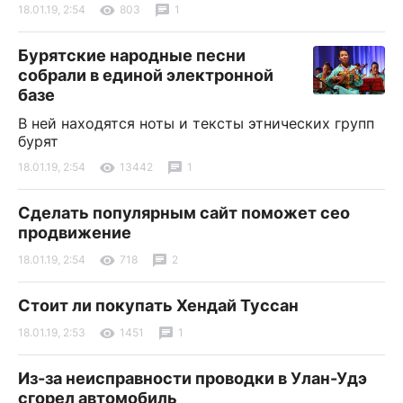
18.01.19, 2:54
803
1
Бурятские народные песни
собрали в единой электронной
базе
В ней находятся ноты и тексты этнических групп
бурят
18.01.19, 2:54
13442
1
Сделать популярным сайт поможет сео
продвижение
18.01.19, 2:54
718
2
Стоит ли покупать Хендай Туссан
18.01.19, 2:53
1451
1
Из-за неисправности проводки в Улан-Удэ
сгорел автомобиль