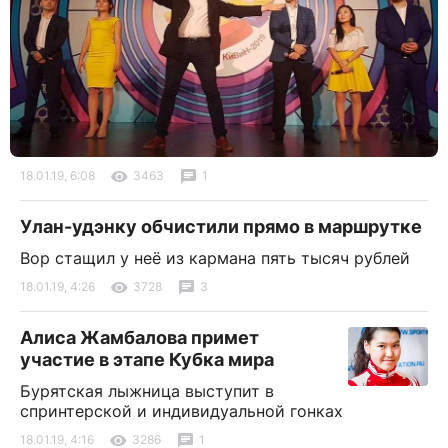
18.01.19, 6:08
3463
1
Улан-удэнку обчистили прямо в маршрутке
Вор стащил у неё из кармана пять тысяч рублей
18.01.19, 4:26
3728
3
Алиса Жамбалова примет
участие в этапе Кубка мира
Бурятская лыжница выступит в
спринтерской и индивидуальной гонках
18.01.19, 4:16
3286
1