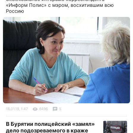
«Информ Полис» с мэром, восхитившим всю
Россию
18.01.19, 1:47
6496
5
В Бурятии полицейский «замял»
дело подозреваемого в краже