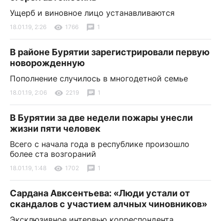
Ущерб и виновное лицо устанавливаются
18.01.19, 2:26
1766
1
В районе Бурятии зарегистрировали первую
новорожденную
Пополнение случилось в многодетной семье
18.01.19, 2:06
2219
1
В Бурятии за две недели пожары унесли
жизни пяти человек
Всего с начала года в республике произошло
более ста возгораний
18.01.19, 1:48
1702
1
Сардана Авксентьева: «Люди устали от
скандалов с участием алчных чиновников»
Эксклюзивное интервью корреспондента