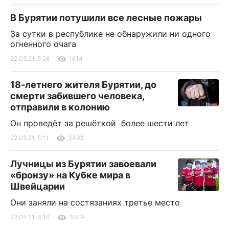
В Бурятии потушили все лесные пожары
За сутки в республике не обнаружили ни одного
огненного очага
22.05.21, 5:28
1614
18-летнего жителя Бурятии, до
смерти забившего человека,
отправили в колонию
Он проведёт за решёткой более шести лет
22.05.21, 5:11
3493
Лучницы из Бурятии завоевали
«бронзу» на Кубке мира в
Швейцарии
Они заняли на состязаниях третье место
22.05.21, 4:16
3019