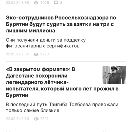
22.05.21, 8:38
4076
8
Экс-сотрудников Россельхознадзора по
Бурятии будут судить за взятки на три с
лишним миллиона
Они получали деньги за подделку
фитосанитарных сертификатов
22.05.21, 7:54
3773
«В закрытом формате»: В
Дагестане похоронили
легендарного лётчика-
испытателя, который много лет прожил в
Бурятии
В последний путь Тайгиба Толбоева провожали
только самые близкие
22.05.21, 7:33
6727