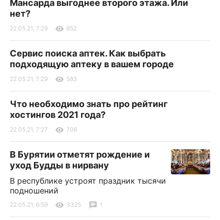
Мансарда выгоднее второго этажа. Или
нет?
22.05.21, 7:29
852
Сервис поиска аптек. Как выбрать
подходящую аптеку в вашем городе
22.05.21, 7:29
583
Что необходимо знать про рейтинг
хостингов 2021 года?
22.05.21, 7:27
706
В Бурятии отметят рождение и
уход Будды в нирвану
В республике устроят праздник тысячи
подношений
22.05.21, 6:59
3325
1