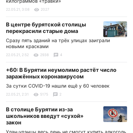
килограммов «травки»
22.05.21, 3:08
2027
В центре бурятской столицы
перекрасили старые дома
Сразу пять зданий на трёх улицах заиграли
новыми красками
22.05.21, 2:52
2938
4
+60: В Бурятии неумолимо растёт число
заражённых коронавирусом
За сутки COVID-19 нашли ещё у 60 человек
22.05.21, 2:31
5175
2
В столице Бурятии из-за
школьников введут «сухой»
закон
Улан-удэнцы весь день не смогут купить алкоголь