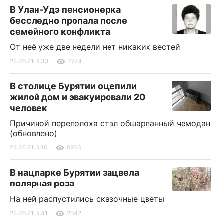
В Улан-Удэ пенсионерка
бесследно пропала после
семейного конфликта
От неё уже две недели нет никаких вестей
22.05.21, 6:33
7724
В столице Бурятии оцепили
жилой дом и эвакуировали 20
человек
Причиной переполоха стал обшарпанный чемодан
(обновлено)
22.05.21, 6:10
6933
В нацпарке Бурятии зацвела
полярная роза
На ней распустились сказочные цветы
22.05.21, 5:41
2342