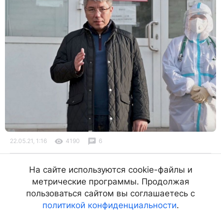
22.05.21, 1:16
4190
6
Неласковый май: Бурятию ждут
На сайте используются cookie-файлы и
холодные выходные
метрические программы. Продолжая
В конце недели республику накроет непогода
пользоваться сайтом вы соглашаетесь с
политикой конфиденциальности
.
21.05.21, 16:50
3510