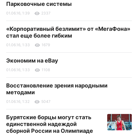
Парковочные системы
01.06.16, 1:39
2337
«Корпоративный безлимит» от «МегаФона»
стал еще более гибким
01.06.16, 1:33
1679
Экономим на eBay
01.06.16, 1:33
1108
Восстановление зрения народными
методами
01.06.16, 1:32
5047
Бурятские борцы могут стать
единственной надеждой
сборной России на Олимпиаде