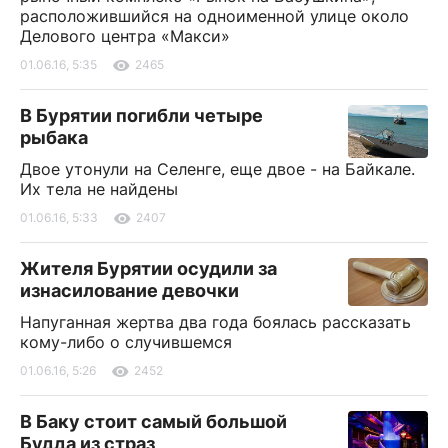
расположившийся на одноименной улице около
Делового центра «Макси»
01.06.16, 5:35
2465
В Бурятии погибли четыре
рыбака
Двое утонули на Селенге, еще двое - на Байкале.
Их тела не найдены
01.06.16, 5:33
2407
Жителя Бурятии осудили за
изнасилование девочки
Напуганная жертва два года боялась рассказать
кому-либо о случившемся
01.06.16, 5:26
2452
В Баку стоит самый большой
Будда из страз