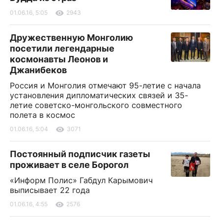
01.06.16, 5:05
2943
Дружественную Монголию
посетили легендарные
космонавты Леонов и
Джанибеков
Россия и Монголия отмечают 95-летие с начала
установления дипломатических связей и 35-
летие советско-монгольского совместного
полета в космос
01.06.16, 5:04
3071
Постоянный подписчик газеты
проживает в селе Борогол
«Информ Полис» Габдул Карымович
выписывает 22 года
01.06.16, 4:55
2576