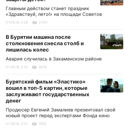
Главным действом станет праздник
«Здравствуй, лето!» на площади Советов
01.06.16, 2:28
3700
В Бурятии машина после
столкновения снесла столб и
лишилась колес
Авария случилась в Закаменском районе
01.06.16, 2:16
2878
Бурятский фильм «Эластико»
вошел в топ-5 картин, которые
заслуживают государственных
денег
Продюсер Евгений Замалиев презентовал свой
новый проект перед экспертами Фонда кино
01.06.16, 2:12
7655