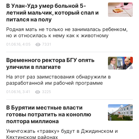
В Улан-Удэ умер больной 5-
летний мальчик, который спал и
питался на полу
Родная мать не только не занималась ребенком,
но и относилась к нему как к животному
01.06.16, 4:05
7331
Временного ректора БГУ опять
уличили в плагиате
На этот раз заимствования обнаружили в
разработанной им рабочей программе
01.06.16, 3:41
3225
В Бурятии местные власти
готовы потратить на коноплю
полтора миллиона
Уничтожать «травку» будут в Джидинском и
Кяхтинском районах