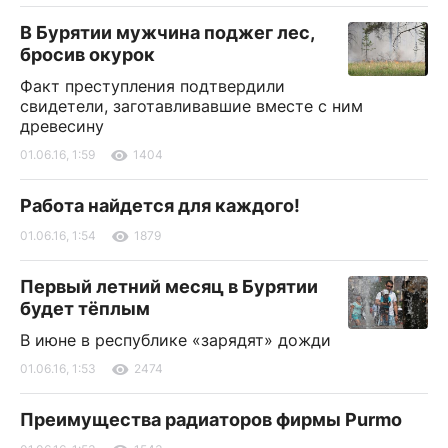
В Бурятии мужчина поджег лес,
бросив окурок
Факт преступления подтвердили
свидетели, заготавливавшие вместе с ним
древесину
01.06.16, 1:59
1404
Работа найдется для каждого!
01.06.16, 1:54
1879
Первый летний месяц в Бурятии
будет тёплым
В июне в республике «зарядят» дожди
01.06.16, 1:53
2474
Преимущества радиаторов фирмы Purmo