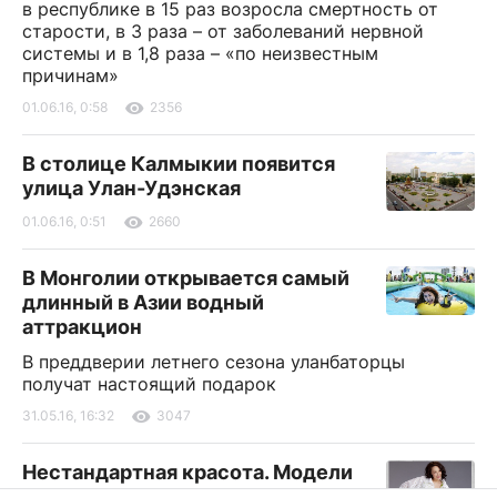
в республике в 15 раз возросла смертность от
старости, в 3 раза – от заболеваний нервной
системы и в 1,8 раза – «по неизвестным
причинам»
01.06.16, 0:58
2356
В столице Калмыкии появится
улица Улан-Удэнская
01.06.16, 0:51
2660
В Монголии открывается самый
длинный в Азии водный
аттракцион
В преддверии летнего сезона уланбаторцы
получат настоящий подарок
31.05.16, 16:32
3047
Нестандартная красота. Модели
размера плюс