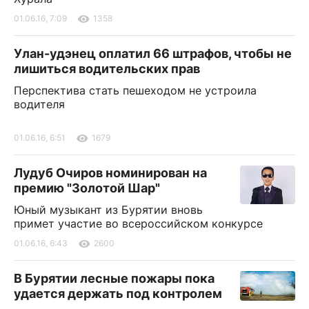
01.06.16, 7:09
1358
Улан-удэнец оплатил 66 штрафов, чтобы не
лишиться водительских прав
Перспектива стать пешеходом не устроила
водителя
01.06.16, 6:51
1679
Лудуб Очиров номинирован на
премию "Золотой Шар"
Юный музыкант из Бурятии вновь
примет участие во всероссийском конкурсе
01.06.16, 6:43
2600
В Бурятии лесные пожары пока
удается держать под контролем