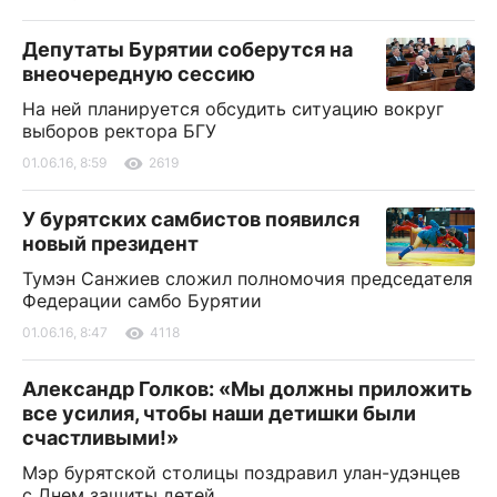
Депутаты Бурятии соберутся на
внеочередную сессию
На ней планируется обсудить ситуацию вокруг
выборов ректора БГУ
01.06.16, 8:59
2619
У бурятских самбистов появился
новый президент
Тумэн Санжиев сложил полномочия председателя
Федерации самбо Бурятии
01.06.16, 8:47
4118
Александр Голков: «Мы должны приложить
все усилия, чтобы наши детишки были
счастливыми!»
Мэр бурятской столицы поздравил улан-удэнцев
с Днем защиты детей