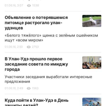
01.06.16, 3:07
1538
Объявление о потерявшемся
питомце растрогало улан-
удэнцев
«Белого тяжёлого» щенка с зелёным ошейником
ищут «всем миром»
01.06.16, 2:50
2753
В Улан-Удэ прошло первое
заседание совета по имиджу
города
Участники заседания выработали интересные
предложения
01.06.16, 2:49
1563
Куда пойти в Улан-Удэ в День
защиты детей?