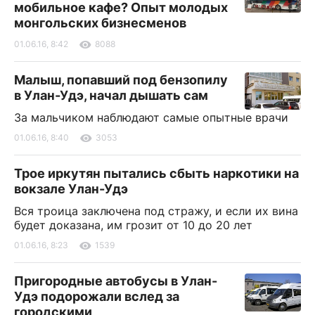
мобильное кафе? Опыт молодых
монгольских бизнесменов
01.06.16, 8:42
8088
Малыш, попавший под бензопилу
в Улан-Удэ, начал дышать сам
За мальчиком наблюдают самые опытные врачи
01.06.16, 8:40
3053
Трое иркутян пытались сбыть наркотики на
вокзале Улан-Удэ
Вся троица заключена под стражу, и если их вина
будет доказана, им грозит от 10 до 20 лет
01.06.16, 8:23
1539
Пригородные автобусы в Улан-
Удэ подорожали вслед за
городскими