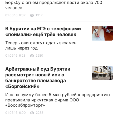
Борьбу с огнем продолжают вести около 700
человек
01.06.16, 6:32
1317
В Бурятии на ЕГЭ с телефонами
«поймали» ещё трёх человек
Теперь они смогут сдать экзамен
лишь через год
01.06.16, 6:23
2580
Арбитражный суд Бурятии
рассмотрит новый иск о
банкротстве племзавода
«Боргойский»
Иск на сумму более 5 млн рублей к предприятию
предъявила иркутская фирма ООО
«Воссибпромторг»
01.06.16, 6:00
2288