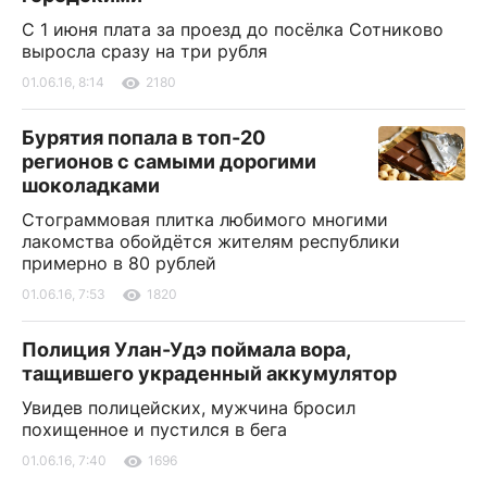
С 1 июня плата за проезд до посёлка Сотниково
выросла сразу на три рубля
01.06.16, 8:14
2180
Бурятия попала в топ-20
регионов с самыми дорогими
шоколадками
Стограммовая плитка любимого многими
лакомства обойдётся жителям республики
примерно в 80 рублей
01.06.16, 7:53
1820
Полиция Улан-Удэ поймала вора,
тащившего украденный аккумулятор
Увидев полицейских, мужчина бросил
похищенное и пустился в бега
01.06.16, 7:40
1696