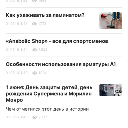
01.06.16, 1:53
1543
Как ухаживать за ламинатом?
01.06.16, 1:45
1772
«Anabolic Shop» - все для спортсменов
01.06.16, 1:44
3933
Особенности использования арматуры А1
01.06.16, 1:43
1084
1 июня: День защиты детей, день
рождения Супермена и Мэрилин
Монро
Чем отметился этот день в истории
01.06.16, 1:40
2337