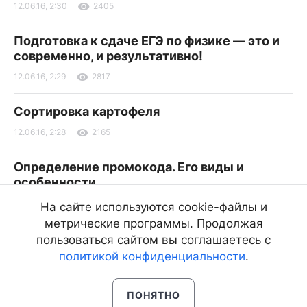
12.06.16, 2:30
2405
Подготовка к сдаче ЕГЭ по физике — это и
современно, и результативно!
12.06.16, 2:29
2817
Сортировка картофеля
12.06.16, 2:28
2165
Определение промокода. Его виды и
особенности
12.06.16, 2:27
1127
На сайте используются cookie-файлы и
метрические программы. Продолжая
С чего начать выбор очков Ray Ban
пользоваться сайтом вы соглашаетесь с
политикой конфиденциальности
.
12.06.16, 2:26
1391
ПОНЯТНО