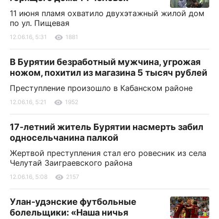
11 июня пламя охватило двухэтажный жилой дом
по ул. Пищевая
12.06.16, 5:31
1881
В Бурятии безработный мужчина, угрожая
ножом, похитил из магазина 5 тысяч рублей
Преступление произошло в Кабанском районе
12.06.16, 5:21
1952
17-летний житель Бурятии насмерть забил
односельчанина палкой
Жертвой преступления стал его ровесник из села
Челутай Заиграевского района
12.06.16, 5:08
2157
Улан-удэнские футбольные
болельщики: «Наша ничья