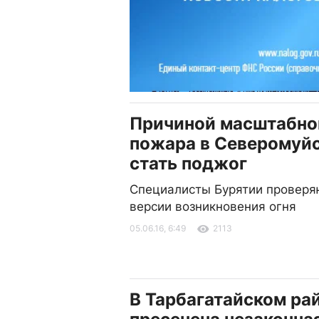
Причиной масштабно
пожара в Северомуйс
стать поджог
Специалисты Бурятии проверя
версии возникновения огня
05.06.16, 6:49
2113
В Тарбагатайском ра