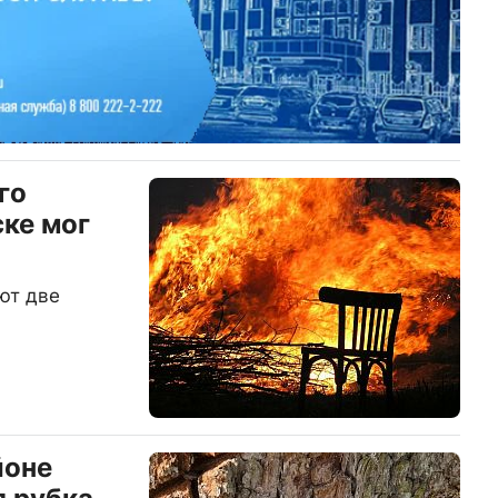
го
ке мог
ют две
йоне