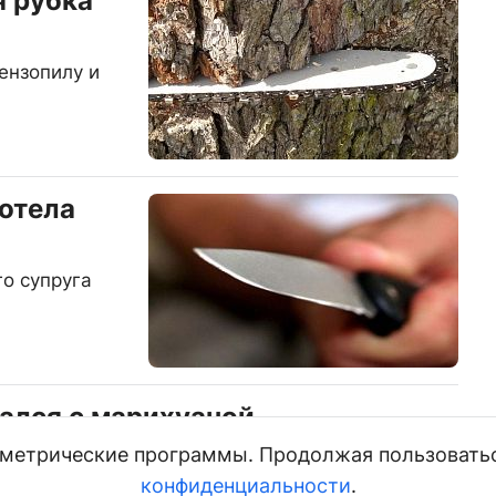
я рубка
ензопилу и
отела
о супруга
ался с марихуаной
и метрические программы. Продолжая пользовать
и горожанина с наркотиком
конфиденциальности
.