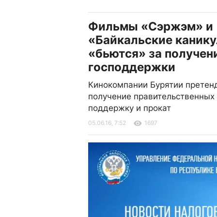
Фильмы «Сэржэм» и
«Байкальские каник
«бьются» за получен
господдержки
Кинокомпании Бурятии претен
получение правительственных 
поддержку и прокат
05.06.16, 7:52
1697