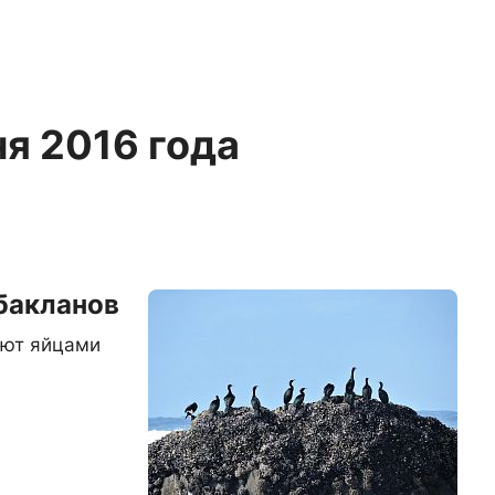
ня 2016 года
бакланов
ают яйцами