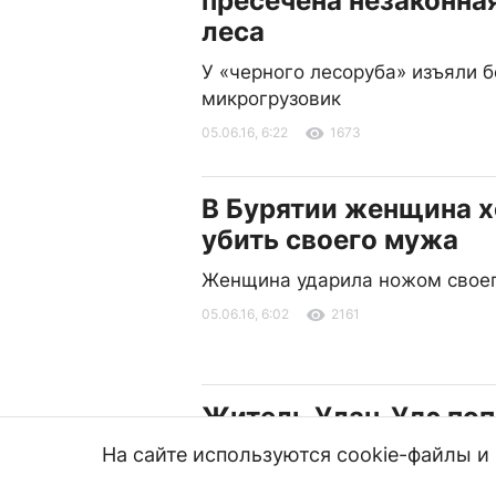
пресечена незаконна
леса
У «черного лесоруба» изъяли б
микрогрузовик
05.06.16, 6:22
1673
В Бурятии женщина х
убить своего мужа
Женщина ударила ножом своег
05.06.16, 6:02
2161
Житель Улан-Удэ поп
На сайте используются cookie-файлы 
Сотрудники полиции задержал
05.06.16, 5:35
1277