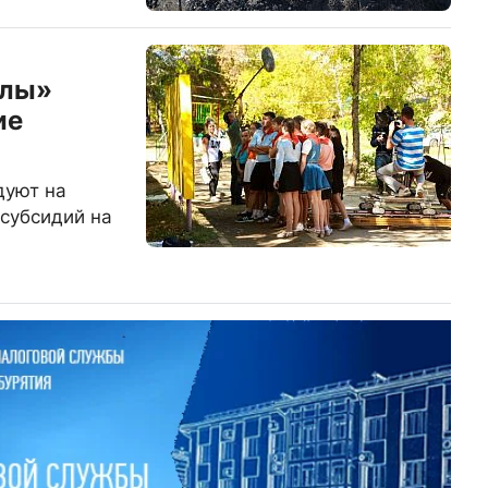
улы»
ие
дуют на
субсидий на