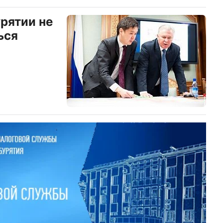
рятии не
ься