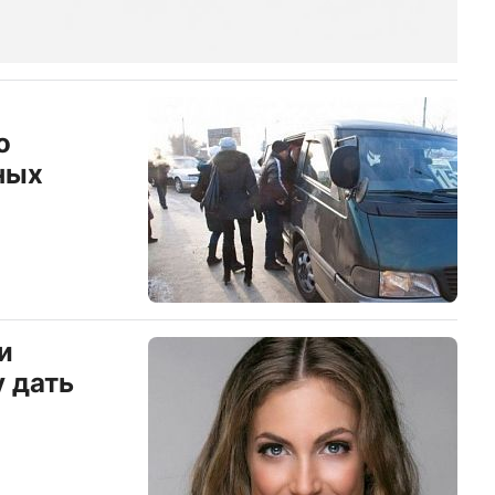
о
ных
и
 дать