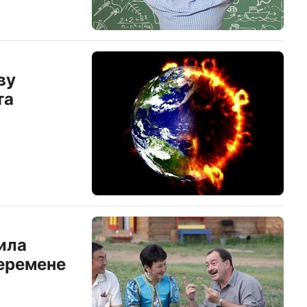
ву
та
ила
еремене