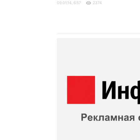
09.01.14, 6:57
2374