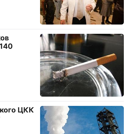
ков
 140
ского ЦКК
у