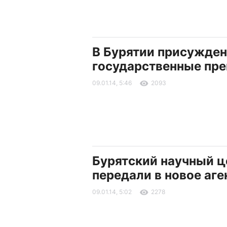
В Бурятии присужде
государственные пр
09.01.14, 5:46
2093
Бурятский научный ц
передали в новое аге
09.01.14, 5:02
2278