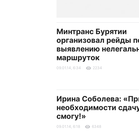
Минтранс Бурятии
организовал рейды п
выявлению нелегаль
маршруток
09.01.14, 6:34
2234
Ирина Соболева: «Пр
необходимости сдачу
смогу!»
09.01.14, 6:18
6348