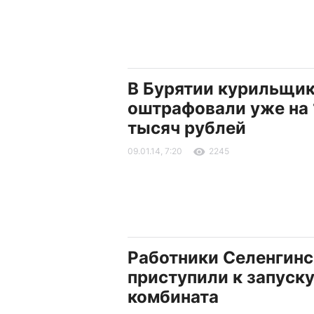
В Бурятии курильщи
оштрафовали уже на
тысяч рублей
09.01.14, 7:20
2245
Работники Селенгин
приступили к запуск
комбината