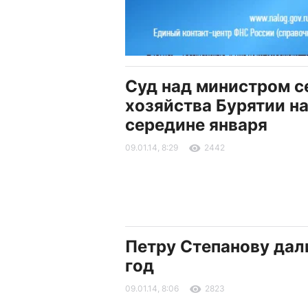
Суд над министром с
хозяйства Бурятии на
середине января
09.01.14, 8:29
2442
Петру Степанову дал
год
09.01.14, 8:06
2823