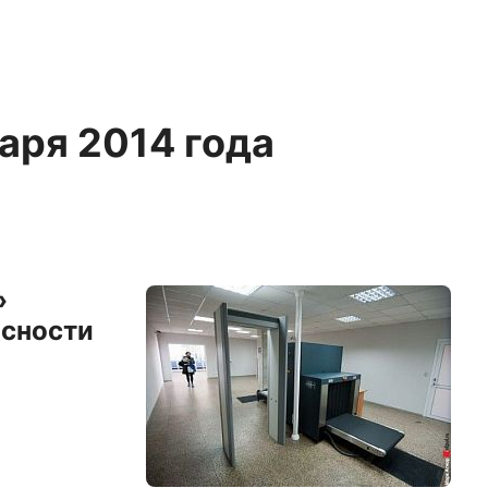
варя 2014 года
»
асности