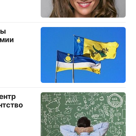
ны
емии
ентр
нтство