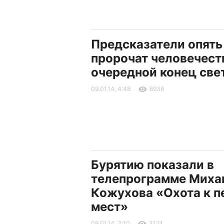
Предсказатели опять
пророчат человечест
очередной конец све
09.01.14, 4:48
6936
Бурятию показали в
телепрограмме Миха
Кожухова «Охота к п
мест»
09.01.14, 3:10
3174