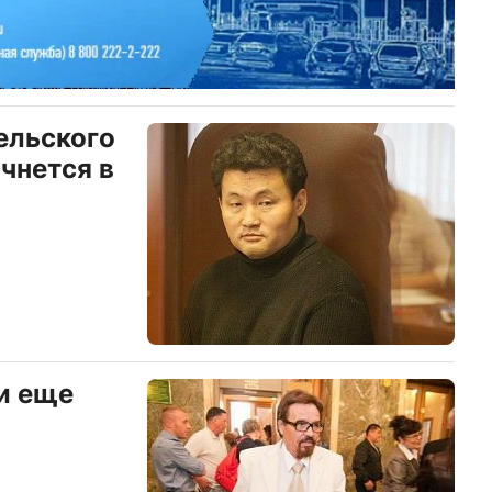
ельского
чнется в
и еще