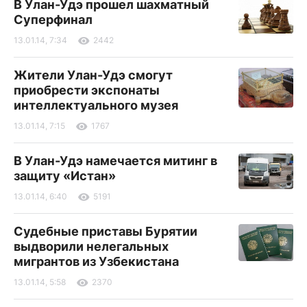
В Улан-Удэ прошел шахматный
Суперфинал
13.01.14, 7:34
2442
Жители Улан-Удэ смогут
приобрести экспонаты
интеллектуального музея
13.01.14, 7:15
1767
В Улан-Удэ намечается митинг в
защиту «Истан»
13.01.14, 6:40
5191
Судебные приставы Бурятии
выдворили нелегальных
мигрантов из Узбекистана
13.01.14, 5:58
2370