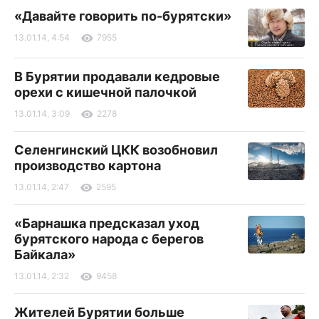
«Давайте говорить по-бурятски»
13.01.14, 4:54
7955
В Бурятии продавали кедровые
орехи с кишечной палочкой
13.01.14, 3:09
2278
Селенгинский ЦКК возобновил
производство картона
13.01.14, 2:47
2595
«Барнашка предсказал уход
бурятского народа с берегов
Байкала»
13.01.14, 2:32
9458
Жителей Бурятии больше