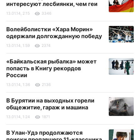
интересуют лесбиянки, чем геи
13.01.14, 2:15
3346
Волейболистки «Хара Морин»
одержали долгожданную победу
13.01.14, 1:59
2374
«Байкальская рыбалка» может
попасть в Книгу рекордов
России
13.01.14, 1:36
2136
В Бурятии на выходных горели
общежитие, гараж и машина
13.01.14, 1:24
1871
В Улан-Удэ продолжаются
поиски пропавшего 11-классника