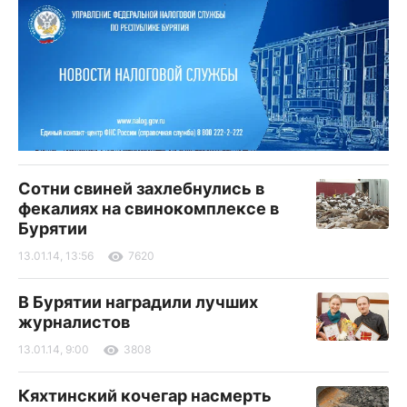
Сотни свиней захлебнулись в
фекалиях на свинокомплексе в
Бурятии
13.01.14, 13:56
7620
В Бурятии наградили лучших
журналистов
13.01.14, 9:00
3808
Кяхтинский кочегар насмерть