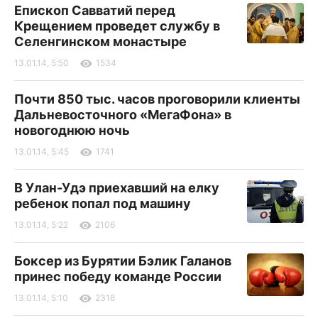
Епископ Савватий перед
Крещением проведет службу в
Селенгинском монастыре
13.01.14, 5:50
1534
Почти 850 тыс. часов проговорили клиенты
Дальневосточного «МегаФона» в
новогоднюю ночь
13.01.14, 5:45
1741
В Улан-Удэ приехавший на елку
ребенок попал под машину
13.01.14, 5:22
2106
Боксер из Бурятии Бэлик Галанов
принес победу команде России
13.01.14, 5:10
2318