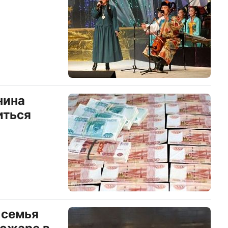
нина
иться
 семья