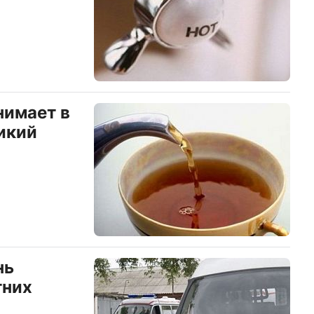
нимает в
икий
нь
тних