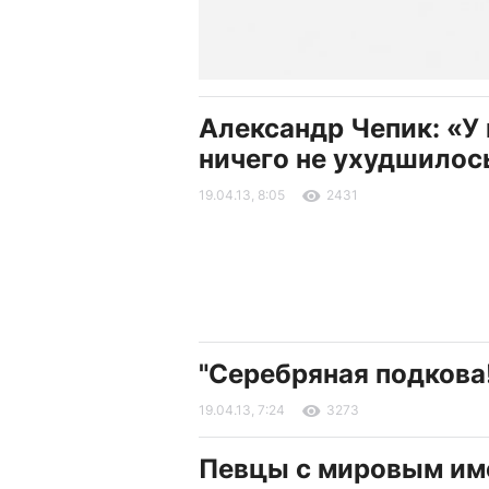
Александр Чепик: «У 
ничего не ухудшилос
19.04.13, 8:05
2431
"Cеребряная подкова
19.04.13, 7:24
3273
Певцы с мировым им