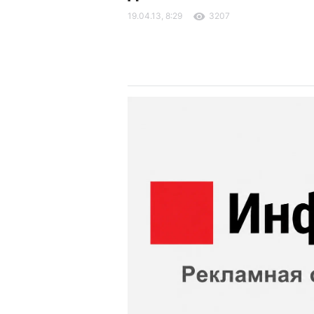
19.04.13, 8:29
3207