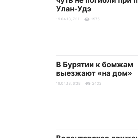
чуть не погибли при 
Улан-Удэ
19.04.13, 7:11
1975
В Бурятии к бомжам
выезжают «на дом»
19.04.13, 6:38
2402