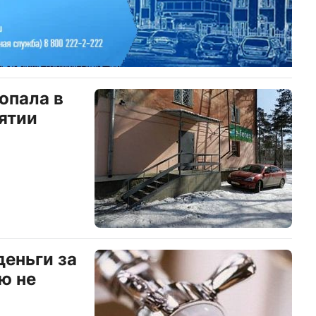
опала в
ятии
деньги за
ю не