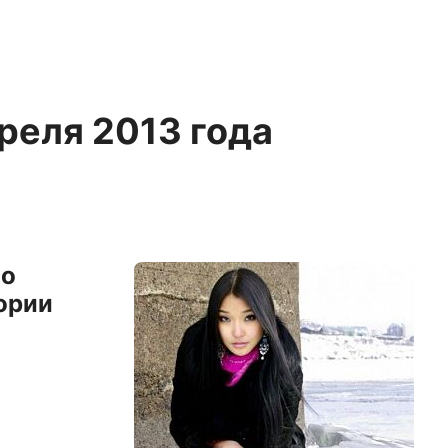
преля 2013 года
ло
ории