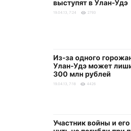
выступят в Улан-Удэ
19.04.13, 7:24
2793
Из-за одного горожа
Улан-Удэ может лиш
300 млн рублей
19.04.13, 7:18
4426
Участник войны и его