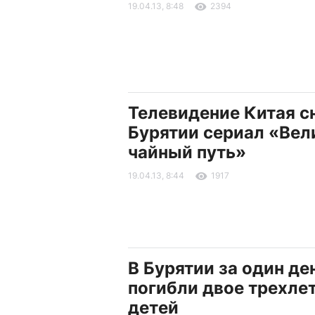
19.04.13, 8:48
2394
Телевидение Китая с
Бурятии сериал «Вел
чайный путь»
19.04.13, 8:44
1917
В Бурятии за один де
погибли двое трехле
детей