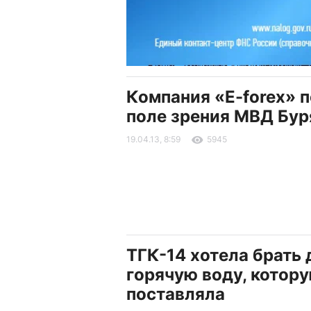
Компания «E-forex» п
поле зрения МВД Бур
19.04.13, 8:59
5945
ТГК-14 хотела брать 
горячую воду, котору
поставляла