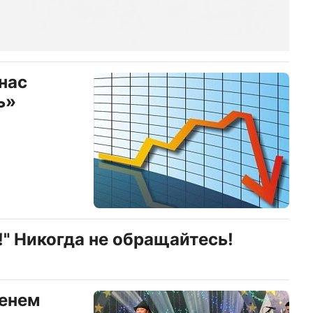
нас
ь»
!" Никогда не обращайтесь!
енем