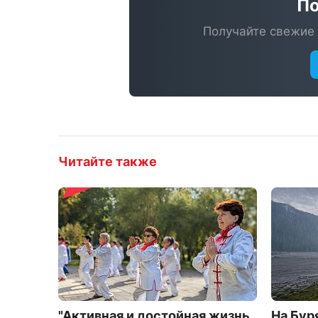
По
Получайте свежие 
Читайте также
"Активная и достойная жизнь
На Бур