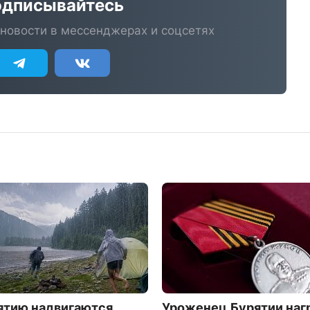
дписывайтесь
новости в мессенджерах и соцсетях
ятию надвигаются
Уроженец Бурятии на