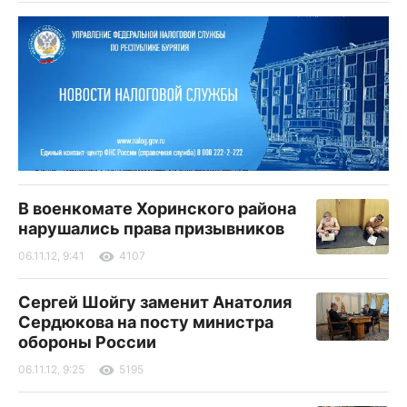
В военкомате Хоринского района
нарушались права призывников
06.11.12, 9:41
4107
Сергей Шойгу заменит Анатолия
Сердюкова на посту министра
обороны России
06.11.12, 9:25
5195