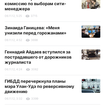
комиссию по выборам сити-
менеджера
06.11.12, 5:25
3715
Зинаида Ганицева: «Меня
унизили перед горожанами»
06.11.12, 4:52
3698
Геннадий Айдаев вступился за
пострадавшего от дорожников
журналиста
06.11.12, 4:24
3062
ГИБДД перечеркнула планы
мэра Улан-Удэ по реверсивному
движению
06.11.12, 3:32
3399