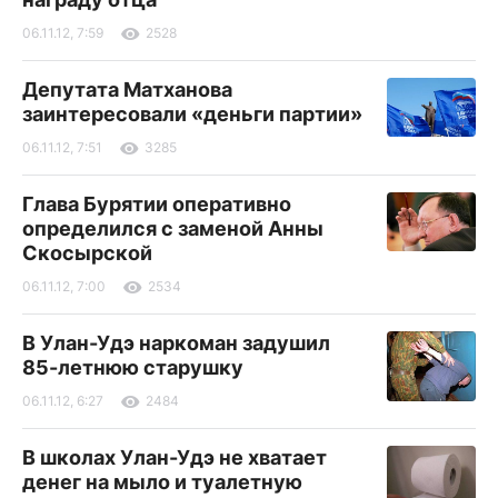
06.11.12, 7:59
2528
Депутата Матханова
заинтересовали «деньги партии»
06.11.12, 7:51
3285
Глава Бурятии оперативно
определился с заменой Анны
Скосырской
06.11.12, 7:00
2534
В Улан-Удэ наркоман задушил
85-летнюю старушку
06.11.12, 6:27
2484
В школах Улан-Удэ не хватает
денег на мыло и туалетную