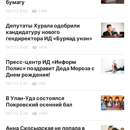
бумагу
06.11.12, 6:08
3489
Депутаты Хурала одобрили
кандидатуру нового
гендиректора ИД «Буряад унэн»
06.11.12, 6:00
3819
Пресс-центр ИД «Информ
Полис» поздравит Деда Мороза с
Днем рождения!
06.11.12, 5:35
1660
В Улан-Удэ состоялся
Покровский осенний бал
06.11.12, 5:34
3484
Анна Скосырская не попала в