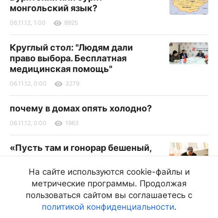
монгольский язык?
06.11.12, 1:00
8925
Круглый стол: "Людям дали
право выбора. Бесплатная
медицинская помощь"
06.11.12, 0:00
3279
почему в домах опять холодно?
06.11.12, 0:00
1963
«Пусть там и гонорар бешеный,
тем не менее здесь находиться
мне важнее»
На сайте используются cookie-файлы и
метрические программы. Продолжая
10 вопросов режиссеру Солбону
Лыгденову
пользоваться сайтом вы соглашаетесь с
политикой конфиденциальности
.
05.11.12, 15:00
2001