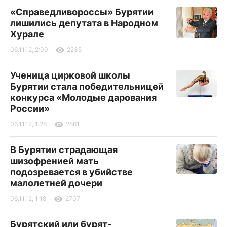
«Справедливороссы» Бурятии
лишились депутата в Народном
Хурале
06.11.12, 2:09
2235
Ученица цирковой школы
Бурятии стала победительницей
конкурса «Молодые дарования
России»
06.11.12, 1:28
2861
В Бурятии страдающая
шизофренией мать
подозревается в убийстве
малолетней дочери
06.11.12, 1:18
2707
Бурятский или бурят-