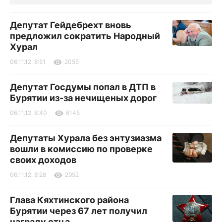
Депутат Гейдебрехт вновь
предложил сократить Народный
Хурал
06.11.12, 8:51
2055
Депутат Госдумы попал в ДТП в
Бурятии из-за нечищеных дорог
06.11.12, 8:40
6145
Депутаты Хурала без энтузиазма
вошли в комиссию по проверке
своих доходов
06.11.12, 8:28
2952
Глава Кяхтинского района
Бурятии через 67 лет получил
награду отца