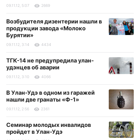
09.11.12, 5:07
2669
Возбудителя дизентерии нашли в
продукции завода «Молоко
Бурятии»
09.11.12, 3:14
4434
ТГК-14 не предупредила улан-
удэнцев об аварии
09.11.12, 3:10
4066
В Улан-Удэ в одном из гаражей
нашли две гранаты «Ф-1»
09.11.12, 2:56
2361
Семинар молодых инвалидов
пройдет в Улан-Удэ