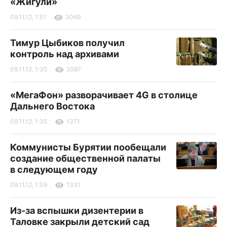
«Жигули»
09.11.12, 1:51
3069
Тимур Цыбиков получил
контроль над архивами
09.11.12, 1:35
2087
«МегаФон» разворачивает 4G в столице
Дальнего Востока
09.11.12, 1:35
1371
Коммунисты Бурятии пообещали
создание общественной палаты
в следующем году
09.11.12, 1:09
1331
Из-за вспышки дизентерии в
Таловке закрыли детский сад