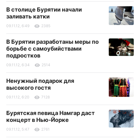
В столице Бурятии начали
заливать катки
09.11.12, 6:49
2385
В Бурятии разработаны меры по
борьбе с самоубийствами
подростков
09.11.12, 6:34
2514
Ненужный подарок для
высокого гостя
09.11.12, 6:20
7128
Бурятская певица Намгар даст
концерт в Нью-Йорке
09.11.12, 5:47
2761