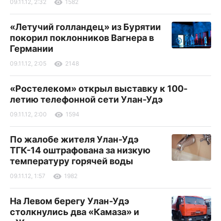
09.11.12, 2:32
1582
«Летучий голландец» из Бурятии
покорил поклонников Вагнера в
Германии
09.11.12, 2:05
2148
«Ростелеком» открыл выставку к 100-
летию телефонной сети Улан-Удэ
09.11.12, 2:00
1594
По жалобе жителя Улан-Удэ
ТГК-14 оштрафована за низкую
температуру горячей воды
09.11.12, 1:57
1982
На Левом берегу Улан-Удэ
столкнулись два «Камаза» и