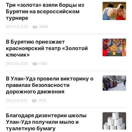
Три «золота» взяли борцы из
Бурятии на всероссийском
турнире
09.11.12, 5:35
3498
В Бурятию приезжает
красноярский театр «Золотой
ключик»
09.11.12, 5:24
1483
В Улан-Удэ провели викторину о
правилах безопасности
дорожного движения
09.11.12, 5:21
1612
Благодаря дизентерии школы
Улан-Удэ получили мыло и
туалетную бумагу