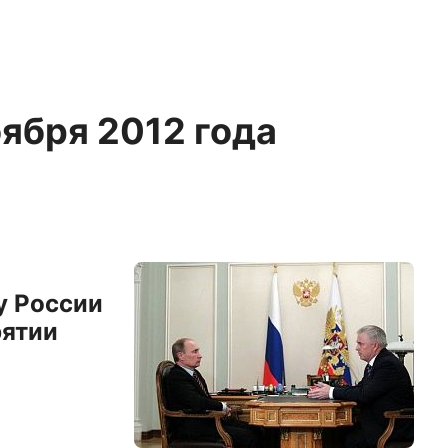
оября 2012 года
у России
рятии