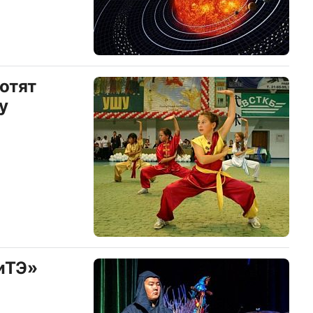
отят
у
иТЭ»