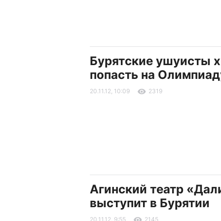
Бурятские ушуисты х
попасть на Олимпиад
20.11.12, 10:09
2319
Агинский театр «Дал
выступит в Бурятии
20.11.12, 9:55
2145