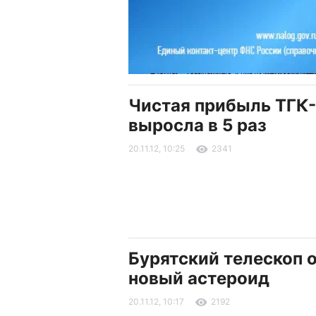
Чистая прибыль ТГК-
выросла в 5 раз
20.11.12, 10:25
2341
Бурятский телескоп 
новый астероид
20.11.12, 10:17
2192