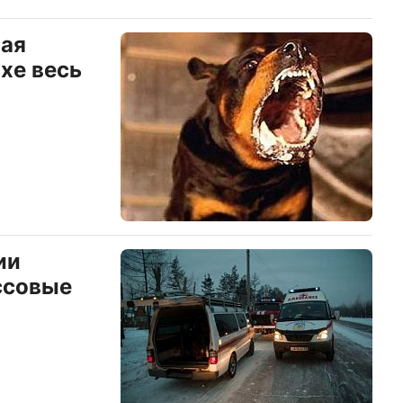
ная
хе весь
ии
ссовые