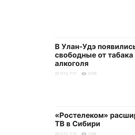
В Улан-Удэ появилис
свободные от табака
алкоголя
20.11.12, 7:17
2106
«Ростелеком» расши
ТВ в Сибири
20.11.12, 7:15
1256