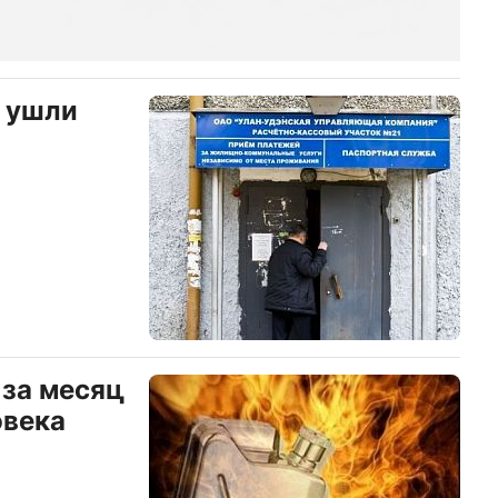
а ушли
 за месяц
овека