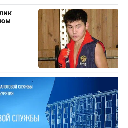
элик
ном