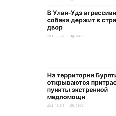
В Улан-Удэ агрессив
собака держит в стра
двор
20.11.12, 6:42
3430
На территории Бурят
открываются притра
пункты экстренной
медпомощи
20.11.12, 6:21
2200