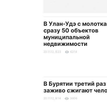
В Улан-Удэ с молотк
сразу 50 объектов
муниципальной
недвижимости
20.11.12, 9:23
6314
В Бурятии третий раз
заживо сжигают чел
20.11.12, 8:14
3606