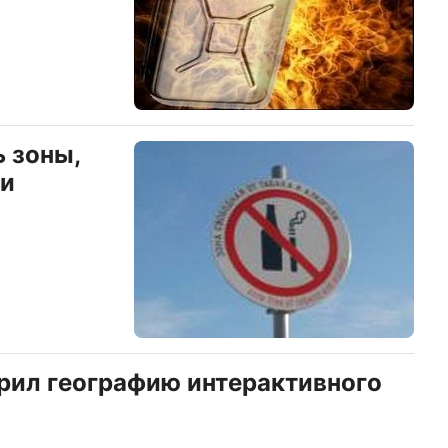
ь зоны,
 и
рил географию интерактивного