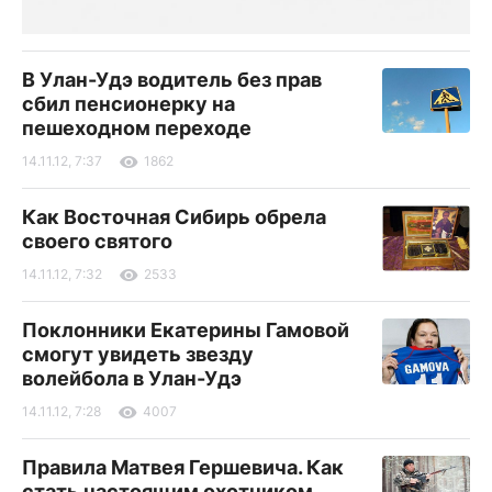
В Улан-Удэ водитель без прав
сбил пенсионерку на
пешеходном переходе
14.11.12, 7:37
1862
Как Восточная Сибирь обрела
своего святого
14.11.12, 7:32
2533
Поклонники Екатерины Гамовой
смогут увидеть звезду
волейбола в Улан-Удэ
14.11.12, 7:28
4007
Правила Матвея Гершевича. Как
стать настоящим охотником