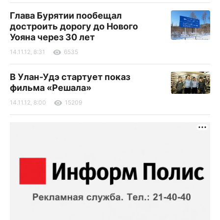
Глава Бурятии пообещал
достроить дорогу до Нового
Уояна через 30 лет
14.11.12, 8:31
6535
В Улан-Удэ стартует показ
фильма «Решала»
14.11.12, 8:00
15209