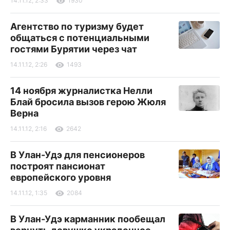
14.11.12, 2:33
1930
Агентство по туризму будет
общаться с потенциальными
гостями Бурятии через чат
14.11.12, 2:26
1493
14 ноября журналистка Нелли
Блай бросила вызов герою Жюля
Верна
14.11.12, 2:16
2642
В Улан-Удэ для пенсионеров
построят пансионат
европейского уровня
14.11.12, 1:35
2084
В Улан-Удэ карманник пообещал