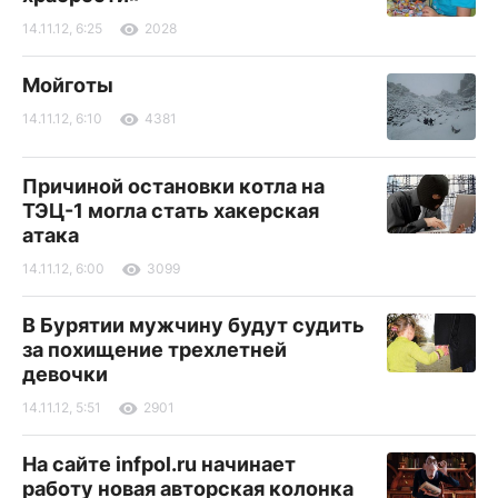
14.11.12, 6:25
2028
Мойготы
14.11.12, 6:10
4381
Причиной остановки котла на
ТЭЦ-1 могла стать хакерская
атака
14.11.12, 6:00
3099
В Бурятии мужчину будут судить
за похищение трехлетней
девочки
14.11.12, 5:51
2901
На сайте infpol.ru начинает
работу новая авторская колонка