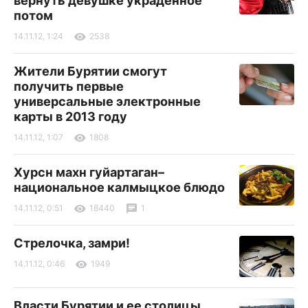
вернуть девушке украденное
потом
14.11.12, 1:24
2538
Жители Бурятии смогут
получить первые
универсальные электронные
карты в 2013 году
14.11.12, 1:07
1808
Хурсн махн гуйартаган–
национальное калмыцкое блюдо
14.11.12, 0:51
18440
1
Стрелочка, замри!
14.11.12, 0:46
1949
Власти Бурятии и ее столицы