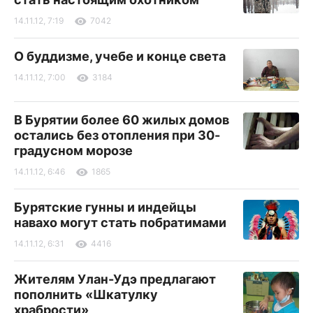
14.11.12, 7:19
7042
О буддизме, учебе и конце света
14.11.12, 7:00
3184
В Бурятии более 60 жилых домов
остались без отопления при 30-
градусном морозе
14.11.12, 6:46
1865
Бурятские гунны и индейцы
навахо могут стать побратимами
14.11.12, 6:31
4416
Жителям Улан-Удэ предлагают
пополнить «Шкатулку
храбрости»