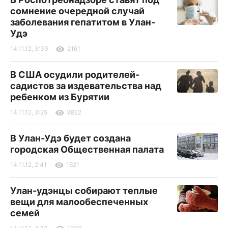
сомнение очередной случай
заболевания гепатитом в Улан-
Удэ
14.11.12, 3:39
2161
В США осудили родителей-
садистов за издевательства над
ребенком из Бурятии
14.11.12, 3:25
3822
В Улан-Удэ будет создана
городская Общественная палата
14.11.12, 2:41
1621
Улан-удэнцы собирают теплые
вещи для малообеспеченных
семей