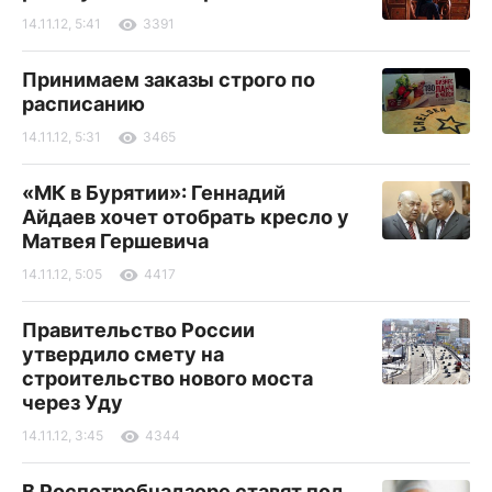
14.11.12, 5:41
3391
Принимаем заказы строго по
расписанию
14.11.12, 5:31
3465
«МК в Бурятии»: Геннадий
Айдаев хочет отобрать кресло у
Матвея Гершевича
14.11.12, 5:05
4417
Правительство России
утвердило смету на
строительство нового моста
через Уду
14.11.12, 3:45
4344
В Роспотребнадзоре ставят под