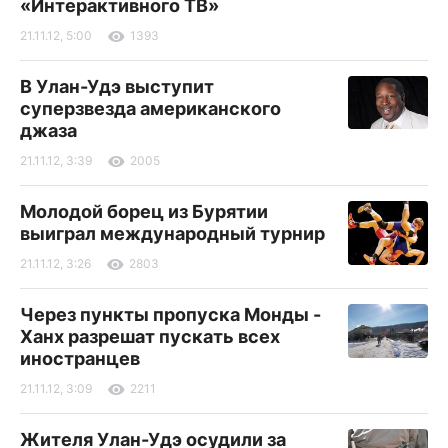
«Интерактивного ТВ»
21.11.12, 5:00
1393
В Улан-Удэ выступит
суперзвезда американского
джаза
21.11.12, 3:39
2005
Молодой борец из Бурятии
выиграл международный турнир
21.11.12, 3:26
2803
Через пункты пропуска Монды -
Ханх разрешат пускать всех
иностранцев
21.11.12, 3:09
2211
Жителя Улан-Удэ осудили за