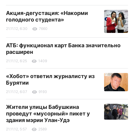
Акция-дегустация: «Накорми
голодного студента»
21.11.12, 6:30
7660
АТБ: функционал карт Банка значительно
расширен
21.11.12, 6:25
1409
«Хобот» ответил журналисту из
Бурятии
21.11.12, 6:07
9193
Жители улицы Бабушкина
проведут «мусорный» пикет у
здания мэрии Улан-Удэ
21.11.12, 5:57
2589