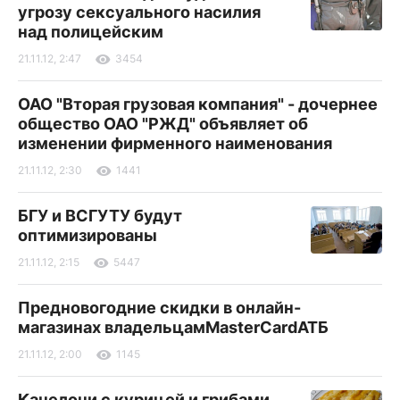
угрозу сексуального насилия
над полицейским
21.11.12, 2:47
3454
ОАО "Вторая грузовая компания" - дочернее
общество ОАО "РЖД" объявляет об
изменении фирменного наименования
21.11.12, 2:30
1441
БГУ и ВСГУТУ будут
оптимизированы
21.11.12, 2:15
5447
Предновогодние скидки в онлайн-
магазинах владельцамMasterCardАТБ
21.11.12, 2:00
1145
Канелони с курицей и грибами