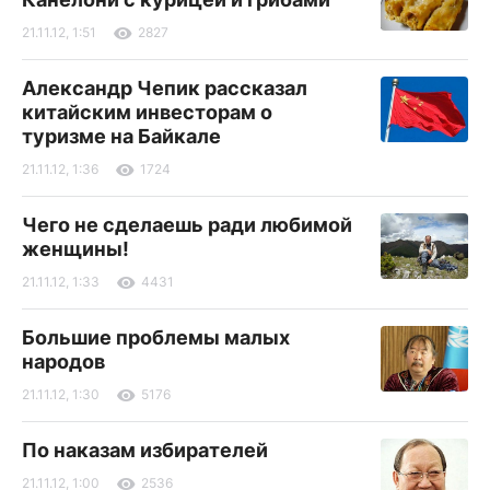
21.11.12, 1:51
2827
Александр Чепик рассказал
китайским инвесторам о
туризме на Байкале
21.11.12, 1:36
1724
Чего не сделаешь ради любимой
женщины!
21.11.12, 1:33
4431
Большие проблемы малых
народов
21.11.12, 1:30
5176
По наказам избирателей
21.11.12, 1:00
2536