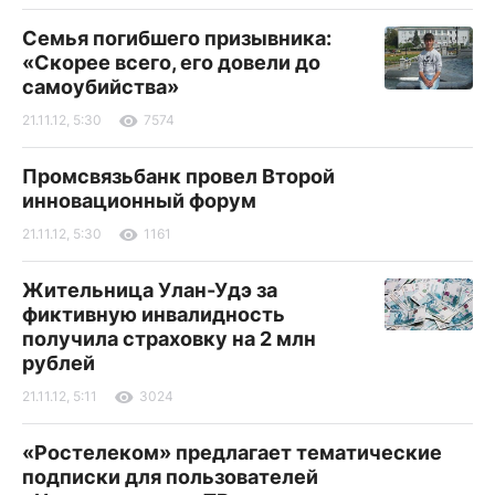
Семья погибшего призывника:
«Скорее всего, его довели до
самоубийства»
21.11.12, 5:30
7574
Промсвязьбанк провел Второй
инновационный форум
21.11.12, 5:30
1161
Жительница Улан-Удэ за
фиктивную инвалидность
получила страховку на 2 млн
рублей
21.11.12, 5:11
3024
«Ростелеком» предлагает тематические
подписки для пользователей