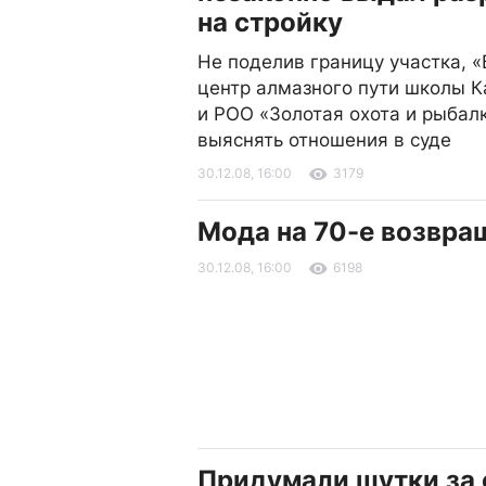
на стройку
Не поделив границу участка, 
центр алмазного пути школы 
и РОО «Золотая охота и рыбал
выяснять отношения в суде
30.12.08, 16:00
3179
Мода на 70-е возвра
30.12.08, 16:00
6198
Придумали шутки за 