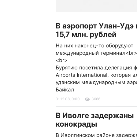
В аэропорт Улан-Удэ
15,7 млн. рублей
На них наконец-то оборудуют
международный терминал<br
<br>
Бурятию посетила делегация 
Airports International, которая 
удэнским международным аэр
Байкал
31.12.08, 0:00
3666
В Иволге задержаны
конокрады
В Иволгинском районе задерж