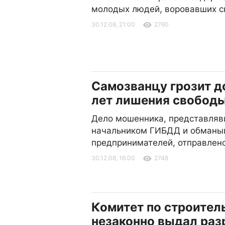
молодых людей, воровавших с
30.12.08, 21:00
2760
Самозванцу грозит д
лет лишения свобод
Дело мошенника, представляв
начальником ГИБДД и обманы
предпринимателей, отправлено
30.12.08, 16:00
2748
Комитет по строител
незаконно выдал ра