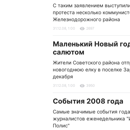
С таким заявлением выступили
протеста несколько коммунист
Железнодорожного района
31.12.08, 1:00
2697
Маленький Новый год
салютом
Жители Советского района от
новогоднюю елку в поселке З
декабря
31.12.08, 1:00
3950
События 2008 года
Самые значимые события года
журналистов еженедельника 
Полис"