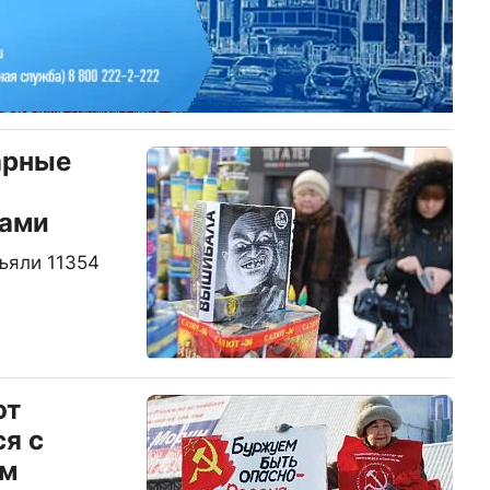
арные
в
ками
ъяли 11354
ют
я с
ом