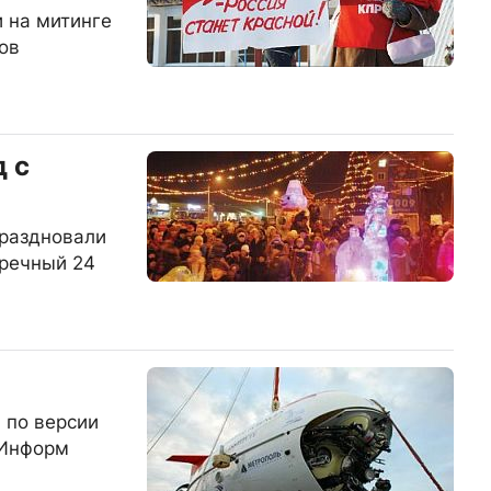
 на митинге
ов
 с
праздновали
аречный 24
 по версии
"Информ