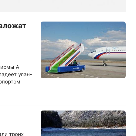
 вложат
>
фирмы AI
владеет улан-
опортом
али троих