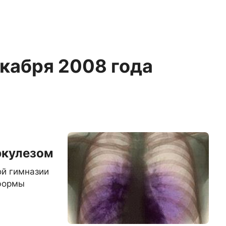
екабря 2008 года
ы
ркулезом
ой гимназии
формы