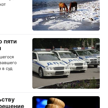
кот
о пяти
ы
шегося
вавшего
 в суд
ьству
зрешение