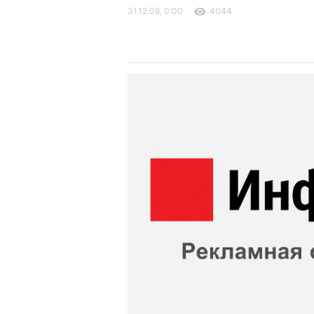
31.12.08, 0:00
4044