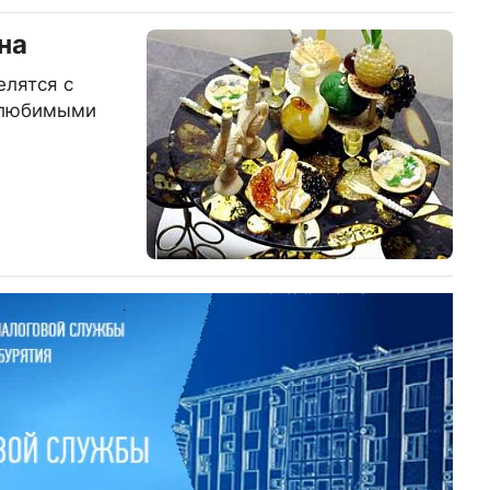
на
елятся с
 любимыми