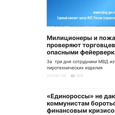
Милиционеры и пож
проверяют торговце
опасными фейервер
За три дня сотрудники МВД из
пиротехнических изделия
31.12.08, 1:00
2916
«Единороссы» не да
коммунистам боротьс
финансовым кризис