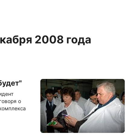
екабря 2008 года
будет"
идент
говоря о
комплекса