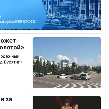
может
золотой»
олодежный
д Бурятии»
и за