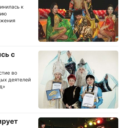
инилась к
тию
ижения
сь с
стие во
дых деятелей
д»
ирует