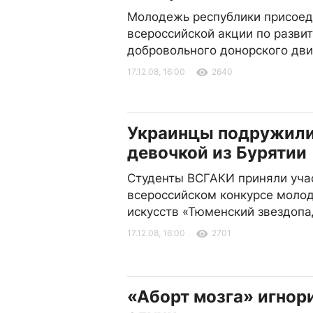
Молодежь республики присоед
всероссийской акции по разви
добровольного донорского дв
17.12.08, 16:00
2640
Украинцы подружили
девочкой из Бурятии
Студенты ВСГАКИ приняли уча
всероссийском конкурсе моло
искусств «Тюменский звездопа
17.12.08, 16:00
2701
«Аборт мозга» игнор