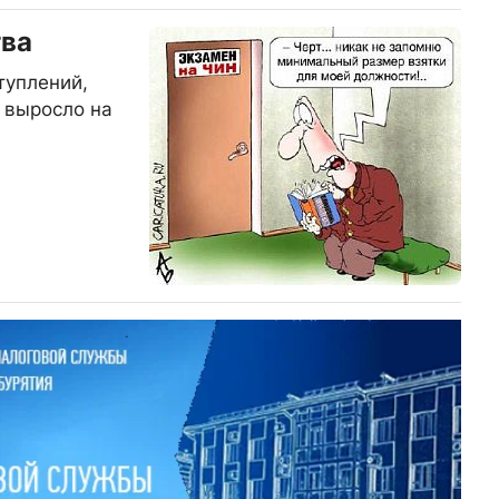
тва
туплений,
д выросло на