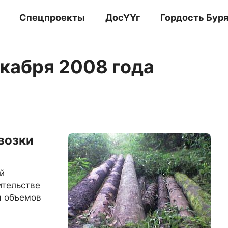
Спецпроекты
ДосҮҮг
Гордость Бур
екабря 2008 года
возки
й
ительстве
я объемов