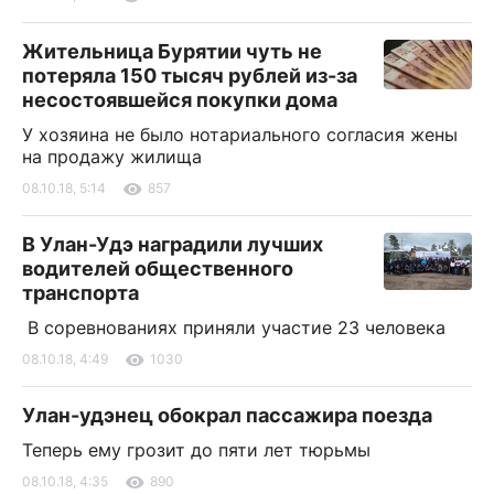
Жительница Бурятии чуть не
потеряла 150 тысяч рублей из-за
несостоявшейся покупки дома
У хозяина не было нотариального согласия жены
на продажу жилища
08.10.18, 5:14
857
В Улан-Удэ наградили лучших
водителей общественного
транспорта
В соревнованиях приняли участие 23 человека
08.10.18, 4:49
1030
Улан-удэнец обокрал пассажира поезда
Теперь ему грозит до пяти лет тюрьмы
08.10.18, 4:35
890