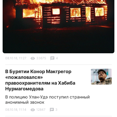
08.10.18, 11:27
33675
4
В Бурятии Конор Макгрегор
«пожаловался»
правоохранителям на Хабиба
Нурмагомедова
В полицию Улан-Удэ поступил странный
анонимный звонок
08.10.18, 11:14
12847
3