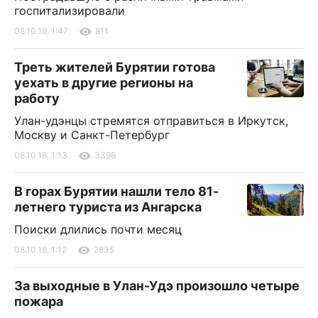
госпитализировали
08.10.18, 1:47
811
Треть жителей Бурятии готова
уехать в другие регионы на
работу
Улан-удэнцы стремятся отправиться в Иркутск,
Москву и Санкт-Петербург
08.10.18, 1:13
3396
В горах Бурятии нашли тело 81-
летнего туриста из Ангарска
Поиски длились почти месяц
08.10.18, 1:12
2835
За выходные в Улан-Удэ произошло четыре
пожара