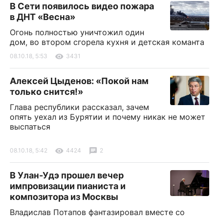
В Сети появилось видео пожара
в ДНТ «Весна»
Огонь полностью уничтожил один
дом, во втором сгорела кухня и детская команта
08.10.18, 5:53
3431
Алексей Цыденов: «Покой нам
только снится!»
Глава республики рассказал, зачем
опять уехал из Бурятии и почему никак не может
выспаться
08.10.18, 5:42
4424
2
В Улан-Удэ прошел вечер
импровизации пианиста и
композитора из Москвы
Владислав Потапов фантазировал вместе со