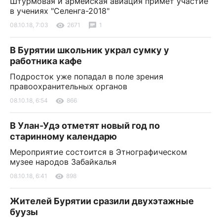
Штурмовая и армейская авиация примет участие
в учениях "Селенга-2018"
08.10.18, 7:03
2671
1
В Бурятии школьник украл сумку у
работника кафе
Подросток уже попадал в поле зрения
правоохранительных органов
08.10.18, 6:54
866
В Улан-Удэ отметят новый год по
старинному календарю
Мероприятие состоится в Этнографическом
музее народов Забайкалья
08.10.18, 6:41
898
Жителей Бурятии сразили двухэтажные
буузы