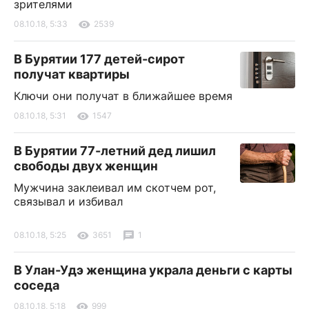
зрителями
08.10.18, 5:33
2539
В Бурятии 177 детей-сирот
получат квартиры
Ключи они получат в ближайшее время
08.10.18, 5:31
1547
В Бурятии 77-летний дед лишил
свободы двух женщин
Мужчина заклеивал им скотчем рот,
связывал и избивал
08.10.18, 5:25
3651
1
В Улан-Удэ женщина украла деньги с карты
соседа
08.10.18, 5:18
999