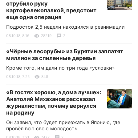
отрубило руку
картофелекопалкой, предстоит
еще одна операция
Подросток 2,5 недели находился в реанимации
08.10.18, 8:16
28219
2
«Чёрные лесорубы» из Бурятии заплатят
миллион за спиленные деревья
Кроме того, им дали по три года «условки»
08.10.18, 7:25
848
«В гостях хорошо, а дома лучше»:
Анатолий Михаханов рассказал
журналистам, почему вернулся
на родину
Он заявил, что будет приезжать в Японию, где
провёл всю свою молодость
08.10.18, 7:21
7472
2