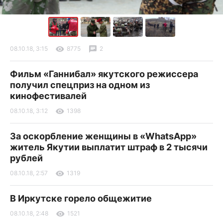
08.10.18, 3:15
8775
2
Фильм «Ганнибал» якутского режиссера
получил спецприз на одном из
кинофестивалей
08.10.18, 3:12
1398
За оскорбление женщины в «WhatsApp»
житель Якутии выплатит штраф в 2 тысячи
рублей
08.10.18, 2:57
1319
В Иркутске горело общежитие
08.10.18, 2:48
1521