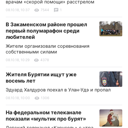
врачам «скорой помощи» расстрелом
08.10.18, 10:37
7544
1
В Закаменском районе прошел
первый полумарафон среди
любителей
Жители организовали соревнования
собственными силами
08.10.18, 10:29
4378
Жителя Бурятии ищут уже
восемь лет
Эдуард Халдуров поехал в Улан-Удэ и пропал
08.10.18, 10:00
1306
На федеральном телеканале
показали «мультик про бурят»
Детский телеканал «Карусель» с утра