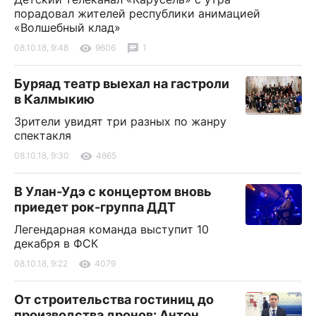
порадовал жителей республики анимацией
«Волшебный клад»
08.10.18, 9:48
9606
1
Буряад театр выехал на гастроли
в Калмыкию
Зрители увидят три разных по жанру
спектакля
08.10.18, 9:30
4865
В Улан-Удэ с концертом вновь
приедет рок-группа ДДТ
Легендарная команда выступит 10
декабря в ФСК
08.10.18, 9:22
4079
От строительства гостиниц до
производства дронов: Антон