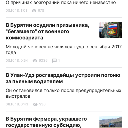
О причинах возгораний пока ничего неизвестно
08.10.18, 1:01
978
В Бурятии осудили призывника,
"бегавшего" от военного
комиссариата
Молодой человек не являлся туда с сентября 2017
года
08.10.18, 0:54
9336
1
В Улан-Удэ росгвардейцы устроили погоню
за пьяным водителем
Он остановился только после предупредительных
выстрелов
08.10.18, 0:43
930
В Бурятии фермера, укравшего
государственную субсидию,