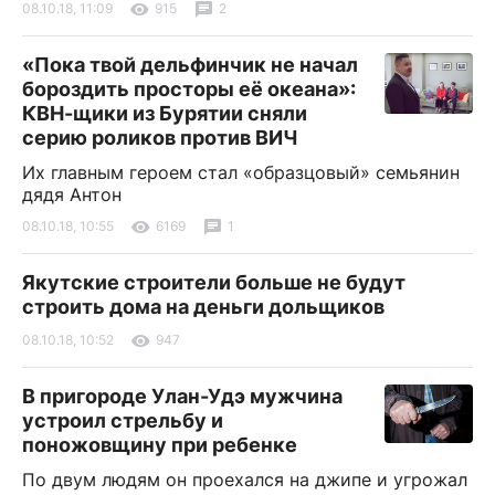
08.10.18, 11:09
915
2
«Пока твой дельфинчик не начал
бороздить просторы её океана»:
КВН-щики из Бурятии сняли
серию роликов против ВИЧ
Их главным героем стал «образцовый» семьянин
дядя Антон
08.10.18, 10:55
6169
1
Якутские строители больше не будут
строить дома на деньги дольщиков
08.10.18, 10:52
947
В пригороде Улан-Удэ мужчина
устроил стрельбу и
поножовщину при ребенке
По двум людям он проехался на джипе и угрожал