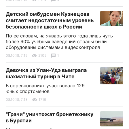
Детский омбудсмен Кузнецова
считает недостаточным уровень
безопасности школ в России
По ее словам, на январь этого года лишь чуть
более 60% учебных заведений страны были
оборудованы системами видеоконтроля
08.10.18, 7:19
2105
1
Девочка из Улан-Удэ выиграла
шахматный турнир в Чите
В соревнованиях участвовало 129
юных спортсменов
08.10.18, 7:13
1719
"Грачи" уничтожат бронетехнику
в Бурятии