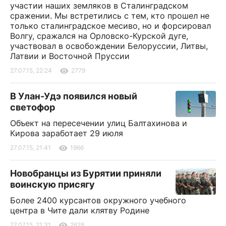
участии наших земляков в Сталинградском
сражении. Мы встретились с тем, кто прошел не
только сталинградское месиво, но и форсировал
Волгу, сражался на Орловско-Курской дуге,
участвовал в освобождении Белоруссии, Литвы,
Латвии и Восточной Пруссии
27.07.15, 22:24
2779
В Улан-Удэ появился новый
светофор
Объект на пересечении улиц Балтахинова и
Кирова заработает 29 июля
27.07.15, 21:41
1966
Новобранцы из Бурятии приняли
воинскую присягу
Более 2400 курсантов окружного учебного
центра в Чите дали клятву Родине
27.07.15, 21:31
2628