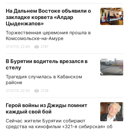
На Дальнем Востоке объявили о
закладке корвета «Алдар
Цыденжапов»
Торжественная церемония прошла в
Комсомольске-на-Амуре
27.07.15, 22:49
2197
В Бурятии водитель врезался в
стелу
Трагедия случилась в Кабанском
районе
27.07.15, 22:35
2128
Герой войны из Джиды помнит
каждый свой бой
Сейчас жители Бурятии собирают
средства на кинофильм «321-я сибирская» об