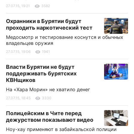
27.07.15, 19:21
3582
Охранники в Бурятии будут
проходить наркотический тест
Медосмотр и тестирование коснутся и обычных
владельцев оружия
27.07.15, 19:06
1941
Власти Бурятии не будут
поддерживать бурятских
КВНщиков
На «Хара Морин» не хватило денег
27.07.15, 18:45
3330
Полицейским в Чите перед
дежурством показывают видео
Ноу-хау применяют в забайкальской полиции