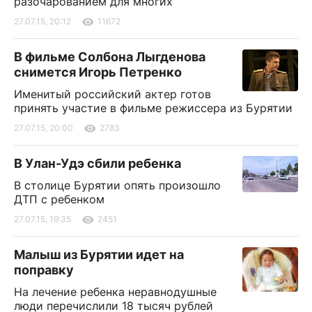
разочарованием для многих
27.07.15, 20:12
11672
В фильме Солбона Лыгденова
снимется Игорь Петренко
Именитый российский актер готов
принять участие в фильме режиссера из Бурятии
27.07.15, 20:00
2783
В Улан-Удэ сбили ребенка
В столице Бурятии опять произошло
ДТП с ребенком
27.07.15, 19:35
2451
Малыш из Бурятии идет на
поправку
На лечение ребенка неравнодушные
люди перечислили 18 тысяч рублей