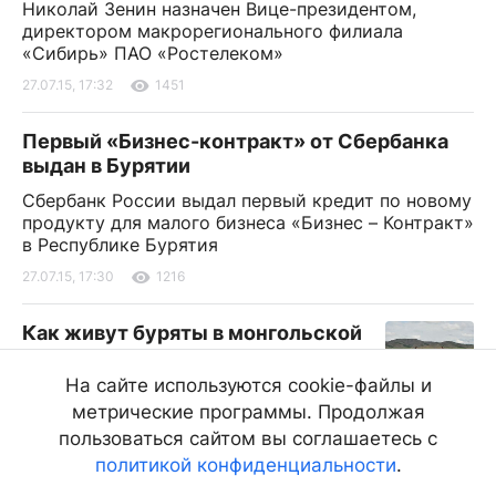
Николай Зенин назначен Вице-президентом,
директором макрорегионального филиала
«Сибирь» ПАО «Ростелеком»
27.07.15, 17:32
1451
Первый «Бизнес-контракт» от Сбербанка
выдан в Бурятии
Сбербанк России выдал первый кредит по новому
продукту для малого бизнеса «Бизнес – Контракт»
в Республике Бурятия
27.07.15, 17:30
1216
Как живут буряты в монгольской
глубинке
На сайте используются cookie-файлы и
Корреспондент infpol.ru побывал на севере
метрические программы. Продолжая
Монголии в Булганском аймаке в местности
Тэшиг сомон [фоторепортаж]
пользоваться сайтом вы соглашаетесь с
политикой конфиденциальности
.
27.07.15, 17:17
12499