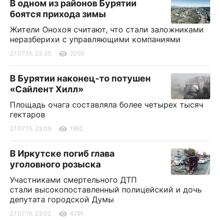
В одном из районов Бурятии
боятся прихода зимы
Жители Онохоя считают, что стали заложниками
неразберихи с управляющими компаниями
27.07.15, 23:35
2050
В Бурятии наконец-то потушен
«Сайлент Хилл»
Площадь очага составляла более четырех тысяч
гектаров
27.07.15, 23:09
1862
В Иркутске погиб глава
уголовного розыска
Участниками смертельного ДТП
стали высокопоставленный полицейский и дочь
депутата городской Думы
27.07.15, 23:02
4791