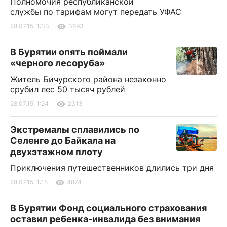
Полномочия республиканской
службы по тарифам могут передать УФАС
28.07.15, 1:33
3693
В Бурятии опять поймали
«черного лесоруба»
Житель Бичурского района незаконно
срубил лес 50 тысяч рублей
28.07.15, 1:24
2313
Экстремалы сплавились по
Селенге до Байкала на
двухэтажном плоту
Приключения путешественников длились три дня
28.07.15, 1:15
4874
В Бурятии Фонд социального страхования
оставил ребенка-инвалида без внимания