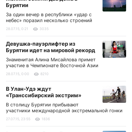
Бурятии
За один вечер в республики «удар с
небес» поразил несколько строений
28.07.15, 0:21
3035
Девушка-пауэрлифтер из
Бурятии идет на мировой рекорд
Знаменитая Алина Мисайлова примет
участие в Чемпионате Восточной Азии
28.07.15, 0:00
8210
В Улан-Удэ ждут
«Транссибирский экстрим»
В столицу Бурятии прибывают
участники международной экстремальной гонки
27.07.15, 23:55
1836