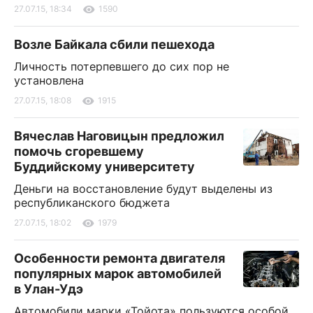
27.07.15, 18:34
1590
Возле Байкала сбили пешехода
Личность потерпевшего до сих пор не
установлена
27.07.15, 18:08
1915
Вячеслав Наговицын предложил
помочь сгоревшему
Буддийскому университету
Деньги на восстановление будут выделены из
республиканского бюджета
27.07.15, 18:02
1979
Особенности ремонта двигателя
популярных марок автомобилей
в Улан-Удэ
Автомобили марки «Тойота» пользуются особой