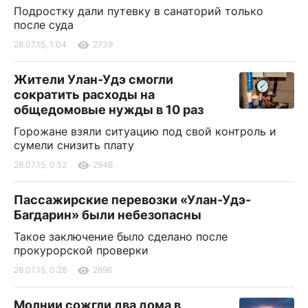
Подростку дали путевку в санаторий только
после суда
28.07.15, 1:04
2739
Жители Улан-Удэ смогли
сократить расходы на
общедомовые нужды в 10 раз
Горожане взяли ситуацию под свой контроль и
сумели снизить плату
28.07.15, 0:52
2946
Пассажирские перевозки «Улан-Удэ-
Багдарин» были небезопасны
Такое заключение было сделано после
прокурорской проверки
28.07.15, 0:28
2696
Молнии сожгли два дома в