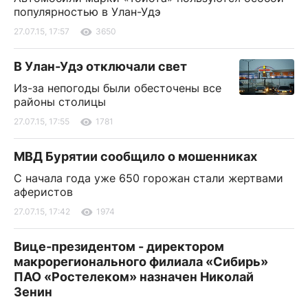
популярностью в Улан-Удэ
27.07.15, 17:57
3650
В Улан-Удэ отключали свет
Из-за непогоды были обесточены все
районы столицы
27.07.15, 17:55
1781
МВД Бурятии сообщило о мошенниках
С начала года уже 650 горожан стали жертвами
аферистов
27.07.15, 17:42
1974
Вице-президентом - директором
макрорегионального филиала «Сибирь»
ПАО «Ростелеком» назначен Николай
Зенин