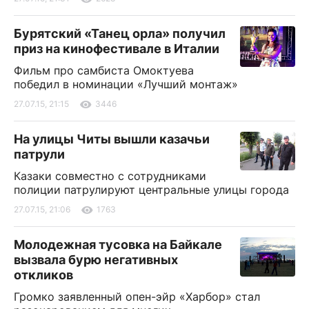
Бурятский «Танец орла» получил
приз на кинофестивале в Италии
Фильм про самбиста Омоктуева
победил в номинации «Лучший монтаж»
27.07.15, 21:15
3446
На улицы Читы вышли казачьи
патрули
Казаки совместно с сотрудниками
полиции патрулируют центральные улицы города
27.07.15, 21:06
1763
Молодежная тусовка на Байкале
вызвала бурю негативных
откликов
Громко заявленный опен-эйр «Харбор» стал