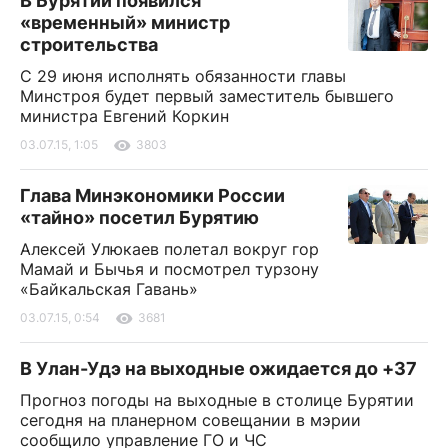
В Бурятии появился
«временный» министр
строительства
С 29 июня исполнять обязанности главы
Минстроя будет первый заместитель бывшего
министра Евгений Коркин
03.07.15, 1:05
3803
Глава Минэкономики России
«тайно» посетил Бурятию
Алексей Улюкаев полетал вокруг гор
Мамай и Бычья и посмотрел турзону
«Байкальская Гавань»
03.07.15, 0:54
3681
В Улан-Удэ на выходные ожидается до +37
Прогноз погоды на выходные в столице Бурятии
сегодня на планерном совещании в мэрии
сообщило управление ГО и ЧС