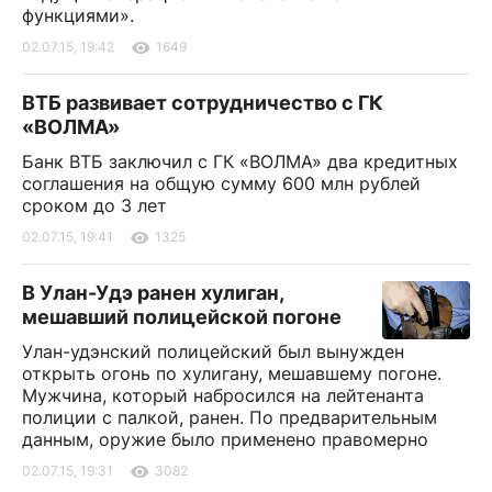
функциями».
02.07.15, 19:42
1649
ВТБ развивает сотрудничество с ГК
«ВОЛМА»
Банк ВТБ заключил с ГК «ВОЛМА» два кредитных
соглашения на общую сумму 600 млн рублей
сроком до 3 лет
02.07.15, 19:41
1325
В Улан-Удэ ранен хулиган,
мешавший полицейской погоне
Улан-удэнский полицейский был вынужден
открыть огонь по хулигану, мешавшему погоне.
Мужчина, который набросился на лейтенанта
полиции с палкой, ранен. По предварительным
данным, оружие было применено правомерно
02.07.15, 19:31
3082