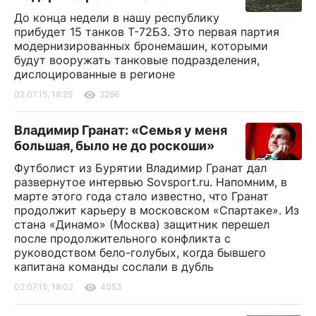
До конца недели в нашу республику
прибудет 15 танков Т-72Б3. Это первая партия
модернизированных бронемашин, которыми
будут вооружать танковые подразделения,
дислоцированные в регионе
02.07.15, 18:25
2266
Владимир Гранат: «Семья у меня
большая, было не до роскоши»
Футболист из Бурятии Владимир Гранат дал
развернутое интервью Sovsport.ru. Напомним, в
марте этого года стало известно, что Гранат
продолжит карьеру в московском «Спартаке». Из
стана «Динамо» (Москва) защитник перешел
после продолжительного конфликта с
руководством бело-голубых, когда бывшего
капитана команды сослали в дубль
02.07.15, 18:02
4053