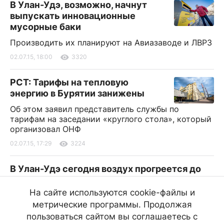
В Улан-Удэ, возможно, начнут
выпускать инновационные
мусорные баки
Производить их планируют на Авиазаводе и ЛВРЗ
02.07.15, 18:00
3320
РСТ: Тарифы на тепловую
энергию в Бурятии занижены
Об этом заявил представитель службы по
тарифам на заседании «круглого стола», который
организовал ОНФ
02.07.15, 17:29
3224
В Улан-Удэ сегодня воздух прогреется до
+33
На сайте используются cookie-файлы и
В столице Бурятии сегодня, 3 июля, без осадков.
метрические программы. Продолжая
Ветер восточный 5-10 м/с. Температура воздуха
днем составит +31,+33
пользоваться сайтом вы соглашаетесь с