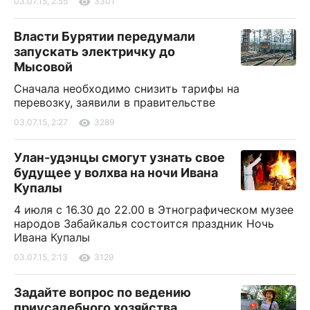
03.07.15, 2:55
3301
Власти Бурятии передумали
запускать электричку до
Мысовой
Сначала необходимо снизить тарифы на
перевозку, заявили в правительстве
03.07.15, 2:27
3289
Улан-удэнцы смогут узнать свое
будущее у волхва на ночи Ивана
Купалы
4 июля с 16.30 до 22.00 в Этнографическом музее
народов Забайкалья состоится праздник Ночь
Ивана Купалы
03.07.15, 2:13
3129
Задайте вопрос по ведению
приусадебного хозяйства