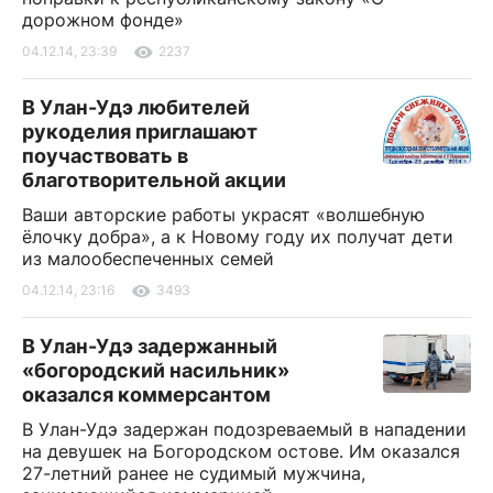
дорожном фонде»
04.12.14, 23:39
2237
В Улан-Удэ любителей
рукоделия приглашают
поучаствовать в
благотворительной акции
Ваши авторские работы украсят «волшебную
ёлочку добра», а к Новому году их получат дети
из малообеспеченных семей
04.12.14, 23:16
3493
В Улан-Удэ задержанный
«богородский насильник»
оказался коммерсантом
В Улан-Удэ задержан подозреваемый в нападении
на девушек на Богородском остове. Им оказался
27-летний ранее не судимый мужчина,