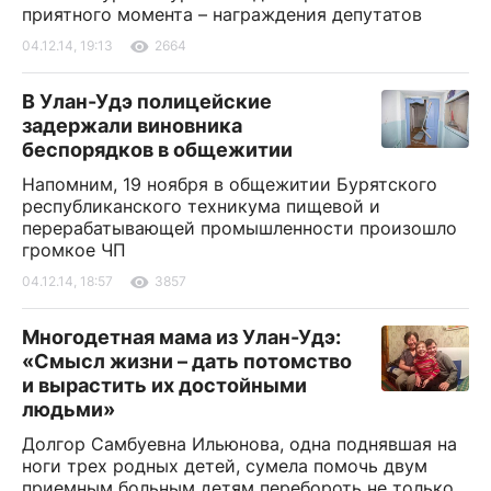
приятного момента – награждения депутатов
04.12.14, 19:13
2664
В Улан-Удэ полицейские
задержали виновника
беспорядков в общежитии
Напомним, 19 ноября в общежитии Бурятского
республиканского техникума пищевой и
перерабатывающей промышленности произошло
громкое ЧП
04.12.14, 18:57
3857
Многодетная мама из Улан-Удэ:
«Смысл жизни – дать потомство
и вырастить их достойными
людьми»
Долгор Самбуевна Ильюнова, одна поднявшая на
ноги трех родных детей, сумела помочь двум
приемным больным детям перебороть не только