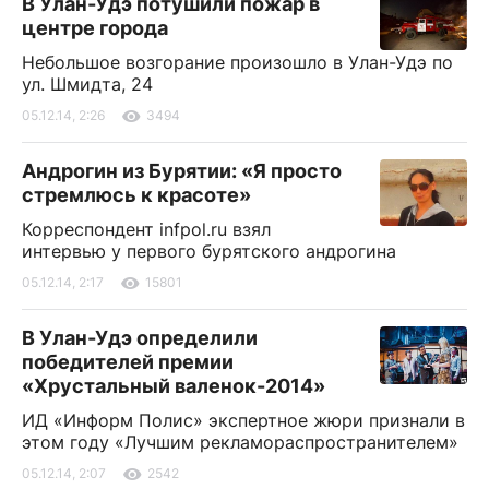
В Улан-Удэ потушили пожар в
центре города
Небольшое возгорание произошло в Улан-Удэ по
ул. Шмидта, 24
05.12.14, 2:26
3494
Андрогин из Бурятии: «Я просто
стремлюсь к красоте»
Корреспондент infpol.ru взял
интервью у первого бурятского андрогина
05.12.14, 2:17
15801
В Улан-Удэ определили
победителей премии
«Хрустальный валенок-2014»
ИД «Информ Полис» экспертное жюри признали в
этом году «Лучшим рекламораспространителем»
05.12.14, 2:07
2542