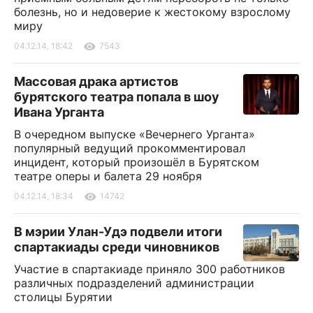
болезнь, но и недоверие к жестокому взрослому
миру
04.12.14, 18:42
7543
Массовая драка артистов
бурятского театра попала в шоу
Ивана Урганта
В очередном выпуске «Вечернего Урганта»
популярный ведущий прокомментировал
инцидент, который произошёл в Бурятском
театре оперы и балета 29 ноября
04.12.14, 18:34
14742
В мэрии Улан-Удэ подвели итоги
спартакиады среди чиновников
Участие в спартакиаде приняло 300 работников
различных подразделений администрации
столицы Бурятии