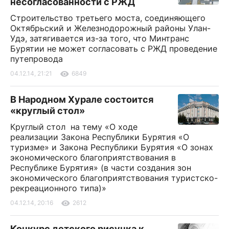
несогласованности с РЖД
Строительство третьего моста, соединяющего
Октябрьский и Железнодорожный районы Улан-
Удэ, затягивается из-за того, что Минтранс
Бурятии не может согласовать с РЖД проведение
путепровода
04.12.14, 21:21
6849
В Народном Хурале состоится
«круглый стол»
Круглый стол на тему «О ходе
реализации Закона Республики Бурятия «О
туризме» и Закона Республики Бурятия «О зонах
экономического благоприятствования в
Республике Бурятия» (в части создания зон
экономического благоприятствования туристско-
рекреационного типа)»
04.12.14, 20:16
2612
Конкурс детского рисунка к