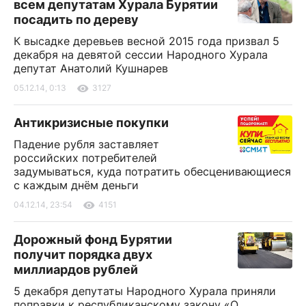
всем депутатам Хурала Бурятии
посадить по дереву
К высадке деревьев весной 2015 года призвал 5
декабря на девятой сессии Народного Хурала
депутат Анатолий Кушнарев
05.12.14, 0:13
3127
Антикризисные покупки
Падение рубля заставляет
российских потребителей
задумываться, куда потратить обесценивающиеся
с каждым днём деньги
04.12.14, 23:54
4151
Дорожный фонд Бурятии
получит порядка двух
миллиардов рублей
5 декабря депутаты Народного Хурала приняли
поправки к республиканскому закону «О