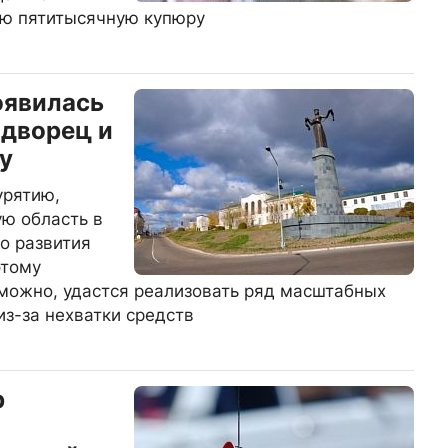
ую пятитысячную купюру
оявилась
 дворец и
у
урятию,
ую область в
о развития
этому
можно, удастся реализовать ряд масштабных
из-за нехватки средств
р