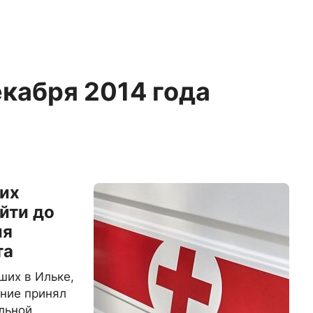
екабря 2014 года
их
йти до
ия
та
ших в Ильке,
ение принял
льной