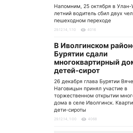
Напомним, 25 октября в Улан-
летний водитель сбил двух чел
пешеходном переходе
29.12.14, 1:10
4016
В Иволгинском район
Бурятии сдали
многоквартирный до
детей-сирот
26 декабря глава Бурятии Вяч
Наговицын принял участие в
торжественном открытии мног
дома в селе Иволгинск. Кварт
дети-сироты
29.12.14, 1:00
4068