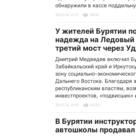
обнаружили в кассе поддельн
29.12.14, 0:15
3614
У жителей Бурятии п
надежда на Ледовый
третий мост через Уд
Дмитрий Медведев включил Б
Забайкальский край и Иркутск
зону социально-экономическог
Дальнего Востока. Благодаря 
республиканским властям, воз
инвестпроектов, «подвисших» 
29.12.14, 0:05
4033
В Бурятии инструкто
автошколы продавал