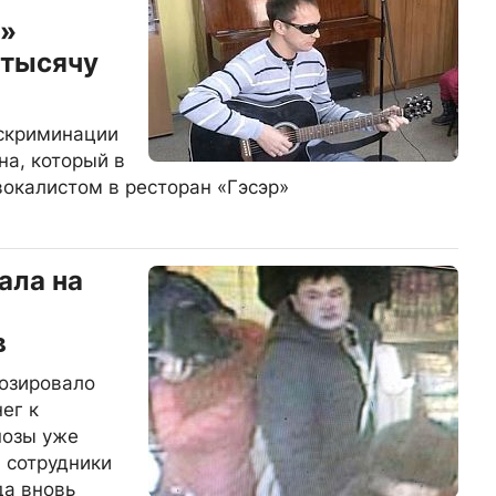
о»
 тысячу
искриминации
на, который в
вокалистом в ресторан «Гэсэр»
ала на
в
озировало
ег к
нозы уже
я сотрудники
да вновь