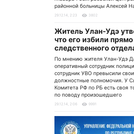
районной больницы Алексей Н
29.12.14, 2:23
3802
Житель Улан-Удэ утв
что его избили прямо
следственного отдел
По мнению жителя Улан-Удэ Д
оперативный сотрудник полици
сотрудник УВО превысили свои
должностные полномочия. У С
Комитета РФ по РБ есть своя т
по поводу произошедшего
29.12.14, 2:06
9991