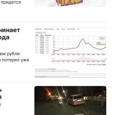
 придется
чинает
ода
ем рубля:
н потерял уже
ь
в
а