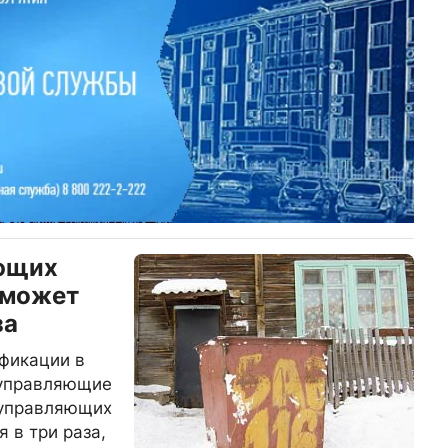
ющих
 может
за
фикации в
 управляющие
 управляющих
 в три раза,