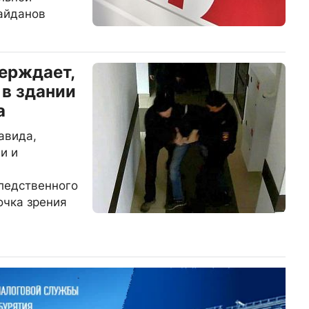
айданов
ерждает,
 в здании
а
авида,
и и
ледственного
очка зрения