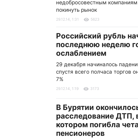
недобросовестным компаниям
покинуть рынок
29.12.14, 1:31
5623
Российский рубль на
последнюю неделю г
ослаблением
29 декабря начиналось падени
спустя всего полчаса торгов о
7%
29.12.14, 1:19
3173
В Бурятии окончилос
расследование ДТП, 
котором погибла чет
пенсионеров