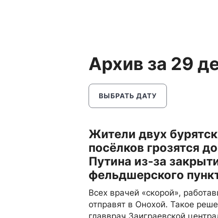
Архив за 29 д
ВЫБРАТЬ ДАТУ
Жители двух бурятск
посёлков грозятся до
Путина из-за закрыт
фельдшерского пунк
Всех врачей «скорой», работав
отправят в Онохой. Такое реш
главврач Заиграевской центра