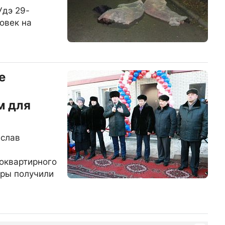
Удэ 29-
овек на
е
м для
еслав
оквартирного
иры получили