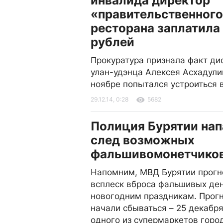
инвалида директор
«правительственног
ресторана заплатила
рублей
Прокуратура признала факт д
улан-удэнца Алексея Асхадули
ноябре попытался устроиться 
29.12.14, 0:28
5682
Полиция Бурятии нап
след возможных
фальшивомонетчико
Напомним, МВД Бурятии прогн
всплеск вброса фальшивых ден
новогодним праздникам. Прог
начали сбываться – 25 декабр
одного из супермаркетов горо