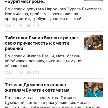
«Бурятмяспроме»
По словам депутата Народного Хурала Вячеслава
Ирильдеева, проблемы, возникшие на
предприятии, требуют участия властей
25.12.14, 1:53
3243
Тибетолог Ямпил Багша отрицает
свою причастность к смерти
ребенка
По словам Ямпила Багши, мать-опекун,
погубившая девочку, никогда к нему не
обращалась
25.12.14, 1:33
8799
Татьяна Думнова пожелала
жителям Бурятии оптимизма
По словам главы ведомства Татьяны
Думновой, сегодня в республике сложилась
достаточно стабильная экономическая ситуация: