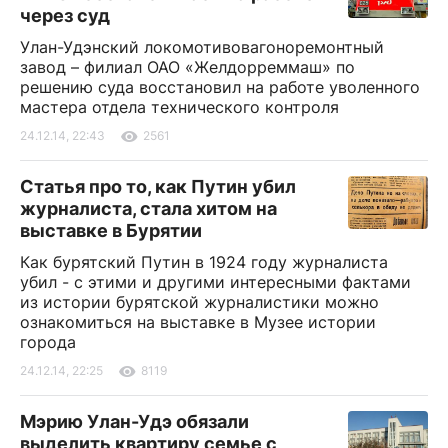
через суд
Улан-Удэнский локомотивовагоноремонтный
завод – филиал ОАО «Желдорреммаш» по
решению суда восстановил на работе уволенного
мастера отдела технического контроля
24.12.14, 22:43
2561
Статья про то, как Путин убил
журналиста, стала хитом на
выставке в Бурятии
Как бурятский Путин в 1924 году журналиста
убил - с этими и другими интересными фактами
из истории бурятской журналистики можно
ознакомиться на выставке в Музее истории
города
24.12.14, 22:25
8119
Мэрию Улан-Удэ обязали
выделить квартиру семье с