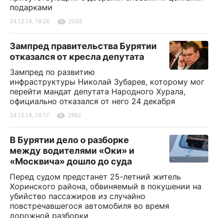
подарками
24.12.14, 18:26
2068
Зампред правительства Бурятии
отказался от кресла депутата
Зампред по развитию
инфраструктуры Николай Зубарев, которому мог
перейти мандат депутата Народного Хурала,
официально отказался от него 24 декабря
24.12.14, 18:17
2882
В Бурятии дело о разборке
между водителями «Оки» и
«Москвича» дошло до суда
Перед судом предстанет 25-летний житель
Хоринского района, обвиняемый в покушении на
убийство пассажиров из случайно
повстречавшегося автомобиля во время
дорожной разборки