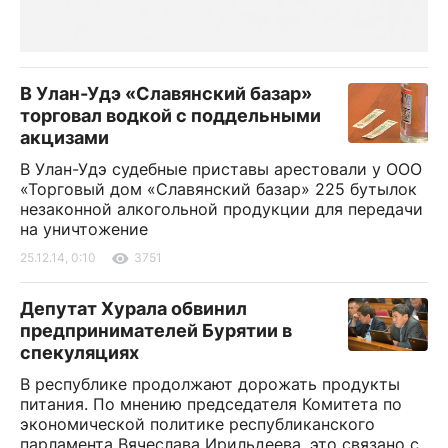
В Улан-Удэ «Славянский базар»
торговал водкой с поддельными
акцизами
В Улан-Удэ судебные приставы арестовали у ООО
«Торговый дом «Славянский базар» 225 бутылок
незаконной алкогольной продукции для передачи
на уничтожение
25.12.14, 0:10
3751
Депутат Хурала обвинил
предпринимателей Бурятии в
спекуляциях
В республике продолжают дорожать продукты
питания. По мнению председателя Комитета по
экономической политике республиканского
парламента Вячеслава Ирильдеева, это связано с