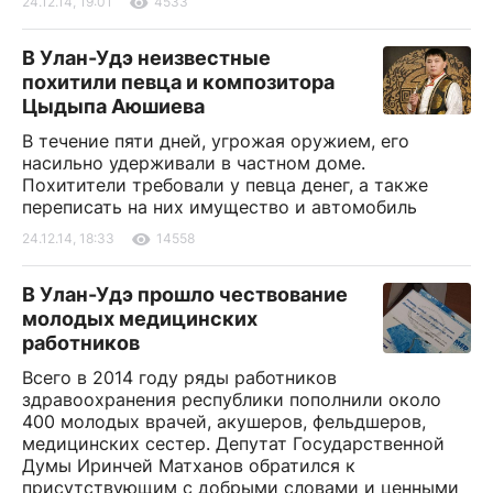
24.12.14, 19:01
4533
В Улан-Удэ неизвестные
похитили певца и композитора
Цыдыпа Аюшиева
В течение пяти дней, угрожая оружием, его
насильно удерживали в частном доме.
Похитители требовали у певца денег, а также
переписать на них имущество и автомобиль
24.12.14, 18:33
14558
В Улан-Удэ прошло чествование
молодых медицинских
работников
Всего в 2014 году ряды работников
здравоохранения республики пополнили около
400 молодых врачей, акушеров, фельдшеров,
медицинских сестер. Депутат Государственной
Думы Иринчей Матханов обратился к
присутствующим с добрыми словами и ценными