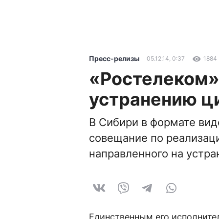
Пресс-релизы
05.12.14, 0:37
1884
«Ростелеком»:
устранению ц
В Сибири в формате ви
совещание по реализаци
направленного на устра
Единственным его исполните