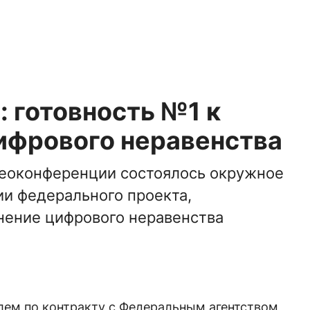
 готовность №1 к
ифрового неравенства
деоконференции состоялось окружное
и федерального проекта,
нение цифрового неравенства
лем по контракту с Федеральным агентством