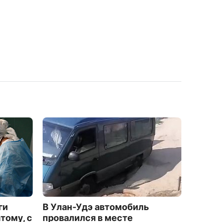
ги
В Улан-Удэ автомобиль
Санья:
тому, с
провалился в месте
отдых