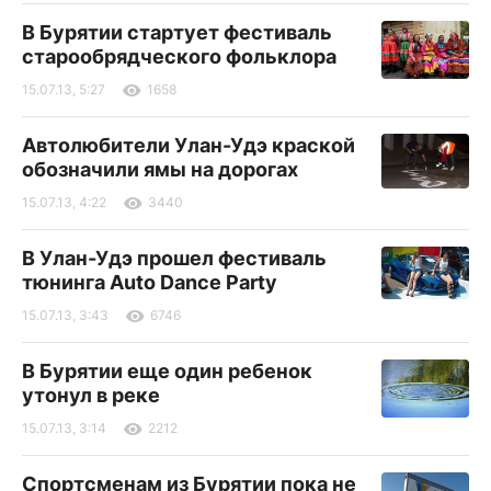
В Бурятии стартует фестиваль
старообрядческого фольклора
15.07.13, 5:27
1658
Автолюбители Улан-Удэ краской
обозначили ямы на дорогах
15.07.13, 4:22
3440
В Улан-Удэ прошел фестиваль
тюнинга Auto Dance Party
15.07.13, 3:43
6746
В Бурятии еще один ребенок
утонул в реке
15.07.13, 3:14
2212
Спортсменам из Бурятии пока не