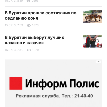
15.07.13, 8:19
2695
В Бурятии прошли состязания по
седланию коня
15.07.13, 7:59
1876
В Бурятии выберут лучших
казаков и казачек
15.07.13, 7:49
1929