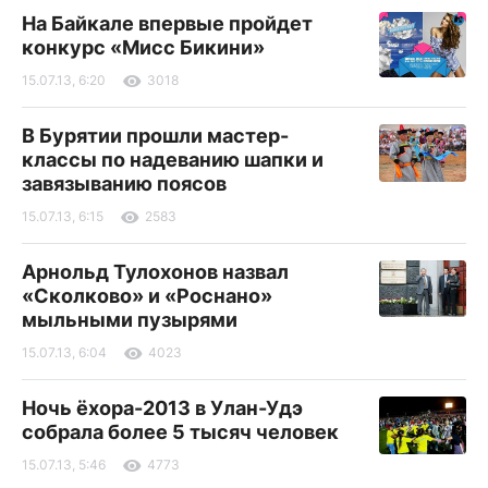
На Байкале впервые пройдет
конкурс «Мисс Бикини»
15.07.13, 6:20
3018
В Бурятии прошли мастер-
классы по надеванию шапки и
завязыванию поясов
15.07.13, 6:15
2583
Арнольд Тулохонов назвал
«Сколково» и «Роснано»
мыльными пузырями
15.07.13, 6:04
4023
Ночь ёхора-2013 в Улан-Удэ
собрала более 5 тысяч человек
15.07.13, 5:46
4773