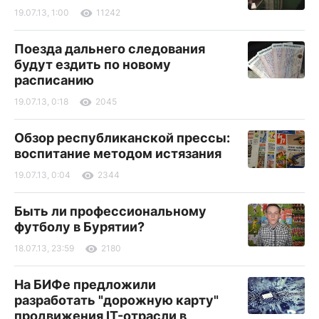
19.07.13, 1:00
11242
Поезда дальнего следования
будут ездить по новому
расписанию
19.07.13, 0:18
2045
Обзор республиканской прессы:
воспитание методом истязания
19.07.13, 0:04
2344
Быть ли профессиональному
футболу в Бурятии?
18.07.13, 23:59
2180
На БИФе предложили
разработать "дорожную карту"
продвижения IT-отрасли в