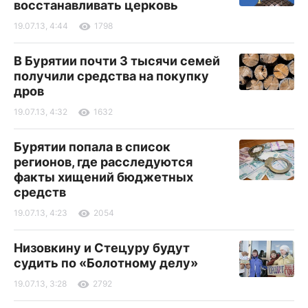
восстанавливать церковь
19.07.13, 4:44
1798
В Бурятии почти 3 тысячи семей
получили средства на покупку
дров
19.07.13, 4:32
1632
Бурятии попала в список
регионов, где расследуются
факты хищений бюджетных
средств
19.07.13, 4:23
2054
Низовкину и Стецуру будут
судить по «Болотному делу»
19.07.13, 3:28
2792