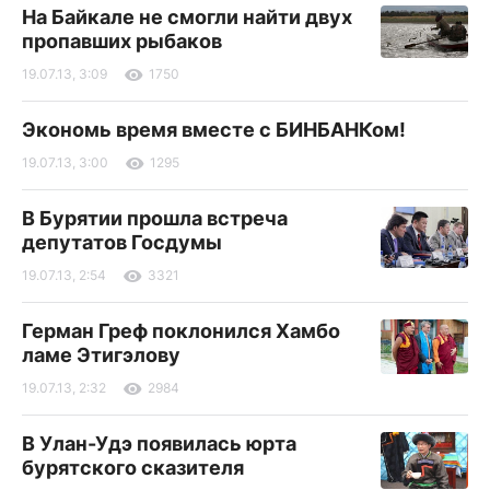
На Байкале не смогли найти двух
пропавших рыбаков
19.07.13, 3:09
1750
Экономь время вместе с БИНБАНКом!
19.07.13, 3:00
1295
В Бурятии прошла встреча
депутатов Госдумы
19.07.13, 2:54
3321
Герман Греф поклонился Хамбо
ламе Этигэлову
19.07.13, 2:32
2984
В Улан-Удэ появилась юрта
бурятского сказителя