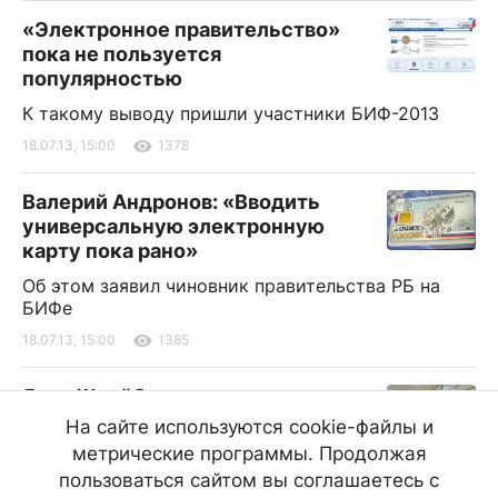
«Электронное правительство»
пока не пользуется
популярностью
К такому выводу пришли участники БИФ-2013
18.07.13, 15:00
1378
Валерий Андронов: «Вводить
универсальную электронную
карту пока рано»
Об этом заявил чиновник правительства РБ на
БИФе
18.07.13, 15:00
1385
Яков Шрайберг поставил
библиотеку Бурятии в пример
На сайте используются cookie-файлы и
метрические программы. Продолжая
"Это пример остальным субъектам", - утверждает
гость БИФа
пользоваться сайтом вы соглашаетесь с