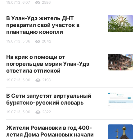
19.07.13, 6:07
2586
В Улан-Удэ житель ДНТ
превратил свой участок в
плантацию конопли
19.07.13, 5:36
2042
На крик о помощи от
погорельцев мэрия Улан-Удэ
ответила отпиской
19.07.13, 5:00
2198
В Сети запустят виртуальный
бурятско-русский словарь
19.07.13, 5:00
2822
Жители Романовки в год 400-
летия Дома Романовых начали