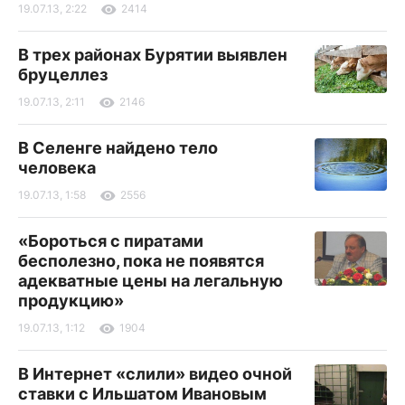
19.07.13, 2:22
2414
В трех районах Бурятии выявлен
бруцеллез
19.07.13, 2:11
2146
В Селенге найдено тело
человека
19.07.13, 1:58
2556
«Бороться с пиратами
бесполезно, пока не появятся
адекватные цены на легальную
продукцию»
19.07.13, 1:12
1904
В Интернет «слили» видео очной
ставки с Ильшатом Ивановым