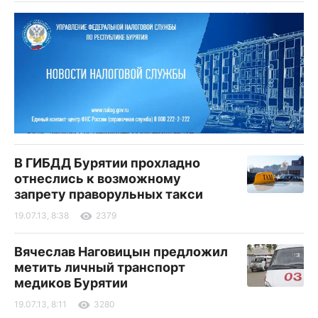
В ГИБДД Бурятии прохладно
отнеслись к возможному
запрету праворульных такси
19.07.13, 8:38
2379
Вячеслав Наговицын предложил
метить личный транспорт
медиков Бурятии
19.07.13, 8:11
3280