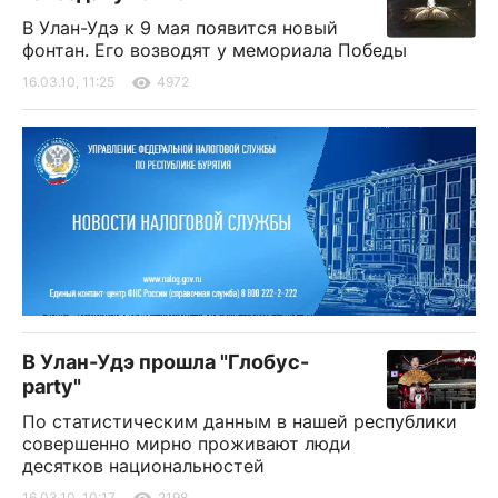
В Улан-Удэ к 9 мая появится новый
фонтан. Его возводят у мемориала Победы
16.03.10, 11:25
4972
В Улан-Удэ прошла "Глобус-
party"
По статистическим данным в нашей республики
совершенно мирно проживают люди
десятков национальностей
16.03.10, 10:17
2198