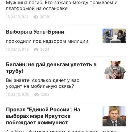
Мужчина погиб. Его зажало между трамваем и
платформой на остановке
16.03.10, 9:17
3039
Выборы в Усть-Бряни
проходили под надзором милиции
16.03.10, 9:10
3024
Билайн: не дай деньгам улететь в
трубу!
Вы знаете, сколько денег у вас
уходит на мобильную связь?
16.03.10, 9:00
2353
Провал "Единой России". На
выборах мэра Иркутска
побеждает коммунист
А в Усть-Илимске мэром, скорее всего, станет