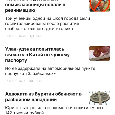
семиклассницы попали в
реанимацию
Три ученицы одной из школ города были
госпитализированы после распития
слабоалкогольного джин-тоника
16.03.10, 0:35
5431
Улан-удэнка попыталась
въехать в Китай по чужому
паспорту
Но ее задержали на автомобильном пункте
пропуска «Забайкальск»
16.03.10, 0:15
1943
Адвоката из Бурятии обвиняют в
разбойном нападении
Юрист выстрелил в знакомого и похитил у него
142 тысячи рублей