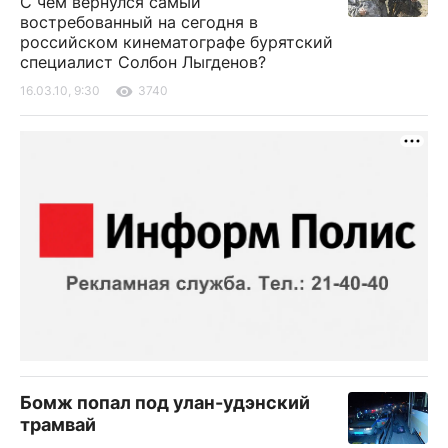
С чем вернулся самый
востребованный на сегодня в
российском кинематографе бурятский
специалист Солбон Лыгденов?
16.03.10, 9:30
3740
Бомж попал под улан-удэнский
трамвай