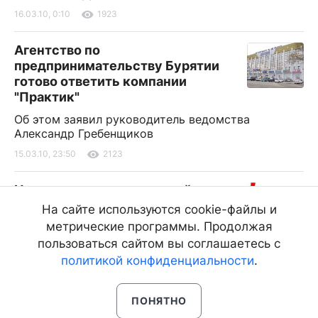
16.03.10, 0:10
1923
Агентство по
предпринимательству Бурятии
готово ответить компании
"Практик"
Об этом заявил руководитель ведомства
Александр Гребенщиков
15.03.10, 23:50
2123
Новые возможности на сайте
"Информ Полис online"
На сайте используются cookie-файлы и
метрические программы. Продолжая
На сайте www.infpol.ru открыты новые рубрики
"Фото дня", "Видео", "Наболело!"
пользоваться сайтом вы соглашаетесь с
политикой конфиденциальности
.
15.03.10, 23:00
5034
ПОНЯТНО