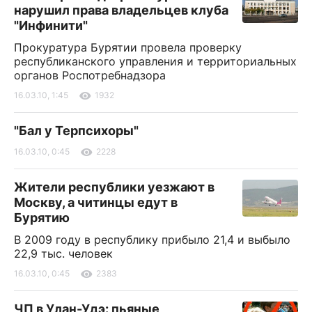
нарушил права владельцев клуба
"Инфинити"
Прокуратура Бурятии провела проверку
республиканского управления и территориальных
органов Роспотребнадзора
16.03.10, 1:45
1932
"Бал у Терпсихоры"
16.03.10, 0:45
2228
Жители республики уезжают в
Москву, а читинцы едут в
Бурятию
В 2009 году в республику прибыло 21,4 и выбыло
22,9 тыс. человек
16.03.10, 0:45
2383
ЧП в Улан-Удэ: пьяные