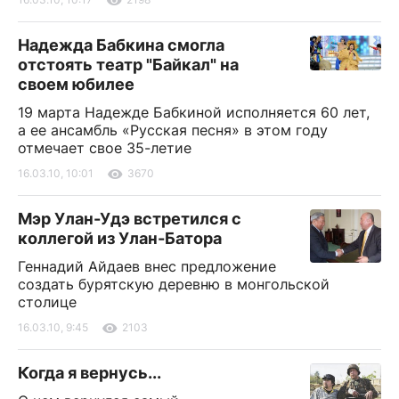
Надежда Бабкина смогла
отстоять театр "Байкал" на
своем юбилее
19 марта Надежде Бабкиной исполняется 60 лет,
а ее ансамбль «Русская песня» в этом году
отмечает свое 35-летие
16.03.10, 10:01
3670
Мэр Улан-Удэ встретился с
коллегой из Улан-Батора
Геннадий Айдаев внес предложение
создать бурятскую деревню в монгольской
столице
16.03.10, 9:45
2103
Когда я вернусь...