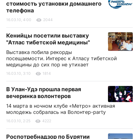
стоимость установки домашнего
телефона
16.03.10, 4:00
2044
Кенийцы посетили выставку
"Атлас тибетской медицины"
Выставка побила рекорды
посещаемости. Интерес к Атласу тибетской
медицины до сих пор не утихает
16.03.10, 3:10
1814
В Улан-Удэ прошла первая
вечеринка волонтеров
14 марта в ночном клубе «Метро» активная
молодежь собралась на Волонтер-рarty
16.03.10, 2:25
4222
Роспотребнадзор по Бурятии