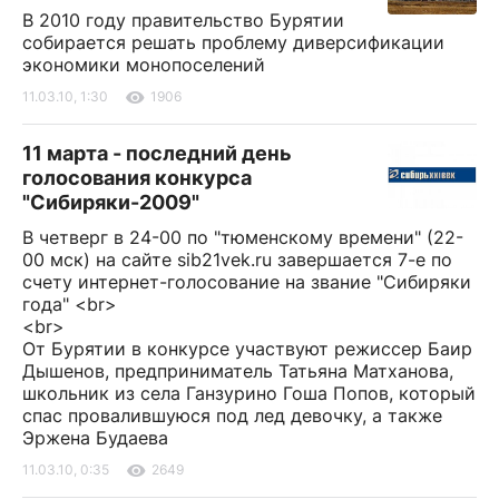
В 2010 году правительство Бурятии
собирается решать проблему диверсификации
экономики монопоселений
11.03.10, 1:30
1906
11 марта - последний день
голосования конкурса
"Сибиряки-2009"
В четверг в 24-00 по "тюменскому времени" (22-
00 мск) на сайте sib21vek.ru завершается 7-е по
счету интернет-голосование на звание "Сибиряки
года" <br>
<br>
От Бурятии в конкурсе участвуют режиссер Баир
Дышенов, предприниматель Татьяна Матханова,
школьник из села Ганзурино Гоша Попов, который
спас провалившуюся под лед девочку, а также
Эржена Будаева
11.03.10, 0:35
2649