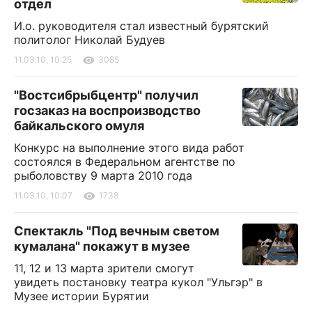
отдел
И.о. руководителя стал известный бурятский
политолог Николай Будуев
11.03.10, 10:25
3085
"Востсибрыбцентр" получил
госзаказ на воспроизводство
байкальского омуля
Конкурс на выполнение этого вида работ
состоялся в Федеральном агентстве по
рыболовству 9 марта 2010 года
11.03.10, 10:07
1738
Спектакль "Под вечным светом
кумалана" покажут в музее
11, 12 и 13 марта зрители смогут
увидеть постановку театра кукол "Ульгэр" в
Музее истории Бурятии