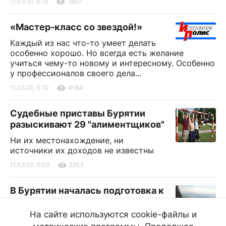
11.03.10, 0:15
1807
«Мастер-класс со звездой!»
Каждый из нас что-то умеет делать
особенно хорошо. Но всегда есть желание
учиться чему-то новому и интересному. Особенно
у профессионалов своего дела...
11.03.10, 0:10
4184
Судебные приставы Бурятии
разыскивают 29 "алиментщиков"
Ни их местонахождение, ни
источники их доходов не известны
11.03.10, 0:00
2253
В Бурятии началась подготовка к
пожароопасному периоду
На сайте используются cookie-файлы и
По прогнозам специалистов, уже в конце марта–