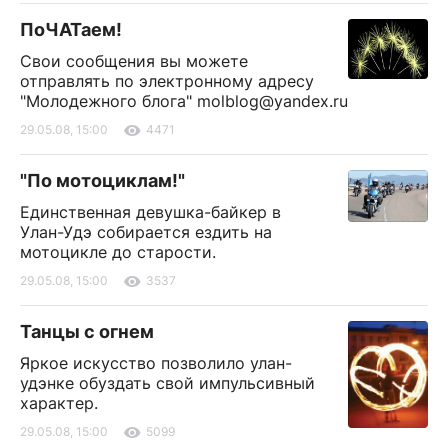
ПоЧАТаем!
Свои сообщения вы можете
отправлять по электронному адресу
"Молодежного блога"
molblog@yandex.ru
29.05.08, 15:00
4471
"По мотоциклам!"
Единственная девушка-байкер в
Улан-Удэ собирается ездить на
мотоцикле до старости.
29.05.08, 15:00
3537
Танцы с огнем
Яркое искусство позволило улан-
удэнке обуздать свой импульсивный
характер.
29.05.08, 15:00
5099