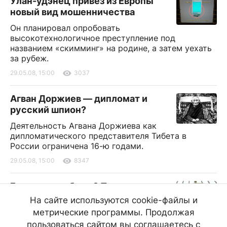
Улан-удэнец привез из Европы
новый вид мошенничества
Он планировал опробовать
высокотехнологичное преступление под
названием «скимминг» на родине, а затем уехать
за рубеж.
29.05.08, 15:00
3037
Агван Доржиев — дипломат и
русский шпион?
Деятельность Агвана Доржиева как
дипломатического представителя Тибета в
России ограничена 16-ю годами.
29.05.08, 15:00
8347
Были или не были? Пили или не
пили?
На сайте используются cookie-файлы и
метрические программы. Продолжая
Суд выяснет, были ли трезвы некоторые
участники конференции "Единой России".
пользоваться сайтом вы соглашаетесь с